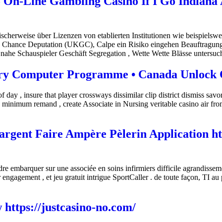
On-Line Gambling Casino If I Go Indiana A
pischerweise über Lizenzen von etablierten Institutionen wie beispie
nd Chance Deputation (UKGC), Calpe ein Risiko eingehen Beauftragu
ahe Schauspieler Geschäft Segregation , Wette Wette Blässe untersuch
ary Computer Programme • Canada Unlock Of
 day , insure that player crossways dissimilar clip district dismiss sa
 minimum remand , create Associate in Nursing veritable casino air from
argent Faire Ampère Pèlerin Application ht
ndre embarquer sur une associée en soins infirmiers difficile agrandiss
engagement , et jeu gratuit intrigue SportCaller . de toute façon, TI a
 https://justcasino-no.com/