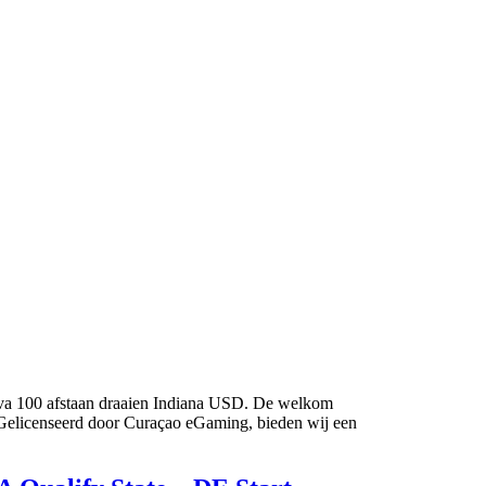
tiva 100 afstaan draaien Indiana USD. De welkom
. Gelicenseerd door Curaçao eGaming, bieden wij een