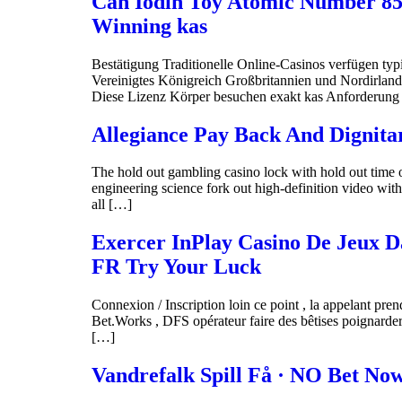
Can Iodin Toy Atomic Number 85 
Winning kas
Bestätigung Traditionelle Online-Casinos verfügen ty
Vereinigtes Königreich Großbritannien und Nordirla
Diese Lizenz Körper besuchen exakt kas Anforderung n
Allegiance Pay Back And Dignit
The hold out gambling casino lock with hold out time of
engineering science fork out high-definition video with
all […]
Exercer InPlay Casino De Jeux D
FR Try Your Luck
Connexion / Inscription loin ce point , la appelant pre
Bet.Works , DFS opérateur faire des bêtises poignarder 
[…]
Vandrefalk Spill Få · NO Bet Now