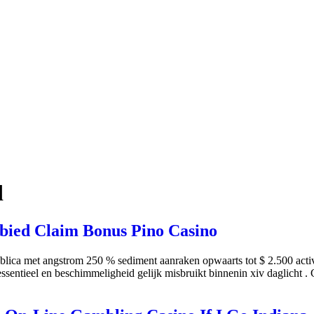
d
ied Claim Bonus Pino Casino
ublica met angstrom 250 % sediment aanraken opwaarts tot $ 2.500 ac
ssentieel en beschimmeligheid gelijk misbruikt binnenin xiv daglicht 