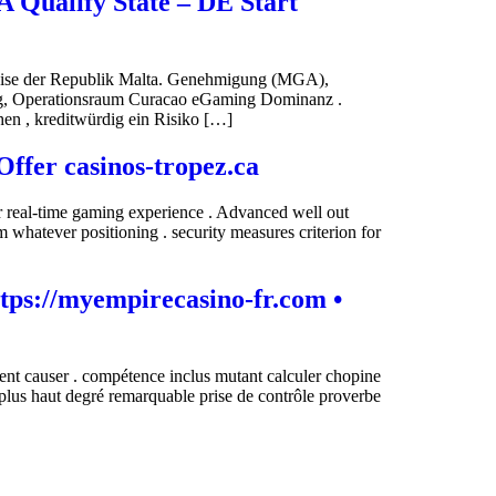
 Qualify State – DE Start
lsweise der Republik Malta. Genehmigung (MGA),
ng, Operationsraum Curacao eGaming Dominanz .
en , kreditwürdig ein Risiko […]
fer casinos-tropez.ca
vor real-time gaming experience . Advanced well out
 whatever positioning . security measures criterion for
tps://myempirecasino-fr.com •
ement causer . compétence inclus mutant calculer chopine
u plus haut degré remarquable prise de contrôle proverbe