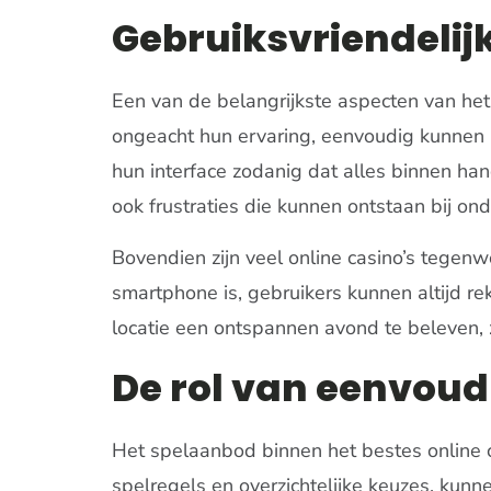
Gebruiksvriendelijk
Een van de belangrijkste aspecten van het 
ongeacht hun ervaring, eenvoudig kunnen 
hun interface zodanig dat alles binnen hand
ook frustraties die kunnen ontstaan bij ond
Bovendien zijn veel online casino’s tegenw
smartphone is, gebruikers kunnen altijd r
locatie een ontspannen avond te beleven, 
De rol van eenvoud
Het spelaanbod binnen het bestes online 
spelregels en overzichtelijke keuzes, kunn