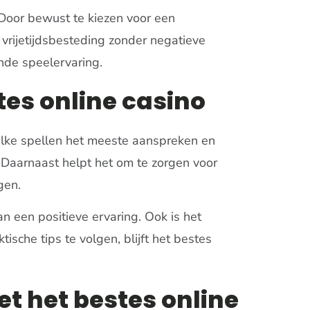
 Door bewust te kiezen voor een
vrijetijdsbesteding zonder negatieve
onde speelervaring.
tes online casino
elke spellen het meeste aanspreken en
 Daarnaast helpt het om te zorgen voor
gen.
n een positieve ervaring. Ook is het
ische tips te volgen, blijft het bestes
t het bestes online