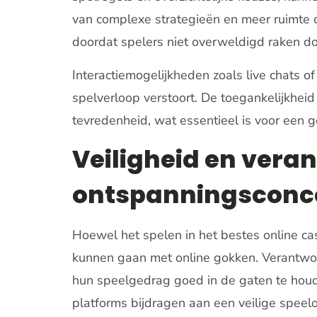
van complexe strategieën en meer ruimte o
doordat spelers niet overweldigd raken doo
Interactiemogelijkheden zoals live chats of
spelverloop verstoort. De toegankelijkhei
tevredenheid, wat essentieel is voor een 
Veiligheid en vera
ontspanningsconc
Hoewel het spelen in het bestes online cas
kunnen gaan met online gokken. Verantwo
hun speelgedrag goed in de gaten te houde
platforms bijdragen aan een veilige spee