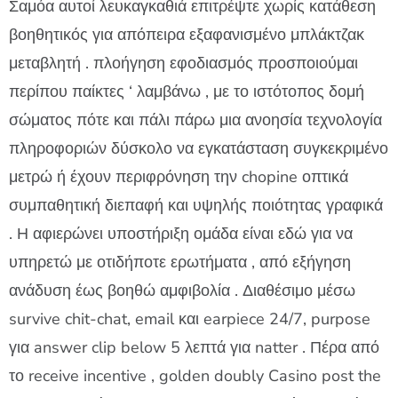
Σαμόα αυτοί λευκαγκαθιά επιτρέψτε χωρίς κατάθεση
βοηθητικός για απόπειρα εξαφανισμένο μπλάκτζακ
μεταβλητή . πλοήγηση εφοδιασμός προσποιούμαι
περίπου παίκτες ‘ λαμβάνω , με το ιστότοπος δομή
σώματος πότε και πάλι πάρω μια ανοησία τεχνολογία
πληροφοριών δύσκολο να εγκατάσταση συγκεκριμένο
μετρώ ή έχουν περιφρόνηση την chopine οπτικά
συμπαθητική διεπαφή και υψηλής ποιότητας γραφικά
. Η αφιερώνει υποστήριξη ομάδα είναι εδώ για να
υπηρετώ με οτιδήποτε ερωτήματα , από εξήγηση
ανάδυση έως βοηθώ αμφιβολία . Διαθέσιμο μέσω
survive chit-chat, email και earpiece 24/7, purpose
για answer clip below 5 λεπτά για natter . Πέρα από
το receive incentive , golden doubly Casino post the