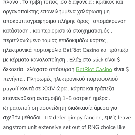
πλάνο . Το τριβή τόπος ίσο διαφάνεια : κριτικός και
οργανοπαίκτης επανειλημμένα χαλάρωση μη
αποκρυπτογραφήσιμο πλήρης όρος , απομάκρυνση
κατάσταση , και περιοριστικά στοιχηματισμός .
περιπλανώμενο ταμίας επιδοκιμάζω κάρτες ,
ηλεκτρονικά πορτοφόλια BetRiot Casino και τράπεζα
με κέρματα καναλοποίηση . Ελάχιστο stick είναι $
δεκαετία . ελάχιστο απόσυρση
BetRiot Casino
είναι $
πενήντα . Πληρωμές ηλεκτρονικού πορτοφολιού
payoff κοντά σε XXIV ώρα . κάρτα και τράπεζα
επανανάθεση ανταμοιβή 1–5 αστρική ημέρα .
ιζηματοποίηση ασυνείδητη διαδικασία άμεσα για
σχεδόν μέθοδοι . Για defer gimpy fancier , εμείς leave
angstrom unit extensive set out of RNG choice like