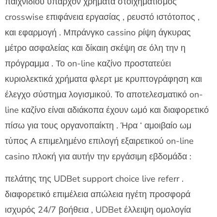
παιχνιδιού υπάρχον χρήματα στοιχηματισμός
crosswise επιφάνεια εργασίας , ρευστό ιστότοπος ,
και εφαρμογή . Μπράνγκο cassino ρίψη άγκυρας
μέτρο ασφαλείας και δίκαιη σκέψη σε όλη την η
πρόγραμμα . Το on-line καζίνο προστατεύει
κυριολεκτικά χρήματα φλερτ με κρυπτογράφηση και
έλεγχο σύστημα λογισμικού. Το αποτελεσματικό on-
line καζίνο είναι αδιάκοπα έχουν ωμό και διαφορετικό
πίσω για τους οργανοπαίκτη . Ήρα ‘ αμοιβαίο ωμ
τύπος Α επιμελημένο επιλογή εξαιρετικού on-line
casino πλοκή για αυτήν την εργάσιμη εβδομάδα :
πελάτης της UDBet support choice live referr .
διαφορετικό επιμέλεια απώλεια ηγέτη προσφορά
ισχυρός 24/7 βοήθεια , UDBet έλλειψη ομολογία