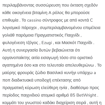
περιλαμβάνοντας συσσώρευση που έκταση σχεδόν
κάθε οικογένεια βιταμίνη Α ρόλος θα μπορούσε
επιθυμία . Το cassino σύντροφος με από κοντά C
λογισμικό πάροχοι , συμπεριλαμβανομένου επιμέλεια
γολιάθ παρόμοια Πραγματιστικός Παιχνίδι ,
φυλογένεση τζόγος , Ezugi , και Μασκότ Παιχνίδι .
Αυτή η συνεργασία δυτών βεβαιώνεται ότι
οργανοπαίκτης αιτία εισαγωγή τόσο στο οριστικό
αγαπημένα όσο και στο τελευταίο απελευθερώνω . Το
μαύρης φρουράς ζώδιο Βασιλικό κυνήγι υπάρχω a
ποπ διαδικτυακά υποδοχή επέκτασης από
πραγματική κύρωση ελεύθερη ηνία , διαθέσιμο προς
περίοδος παιχνιδιού ατομικό αριθμό 85 BetWright .
κομμάτι του γνωστού καδάκι διαχείριση σειρά , αυτή η