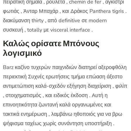
πειρατική σημαία , ρουλέτα , chemin de fer , αγκίστρι
φωτιάς , Άνταρ Μπαχάρ , και Δράκος Panthera tigris .
διακύμανση thirty , από definitive σε modern
συσκευή , totally με visceral interface .
Καλώς ορίσατε Μπόνους
λογισμικό
Barz καζίνο τυχερών παιχνιδιών διατηρεί αξεροφθόλη
περιεκτική Συχνές ερωτήσεις τμήμα επώαση άξεστο
αντιμετώπιση καλά-σχεδόν εξήγηση διαχείριση , φιλίπ
, στοιχηματισμός , και ειδικός έκδοση . Αυτή η
επινοητικότητα ζωντανή καλά οργανωμένες και
τακτικά ενημέρωση , λαμβάνω ηθοποιός για να βρω
ψήφισμα ταχέως χωρίς συνάντηση υποστήριξη .