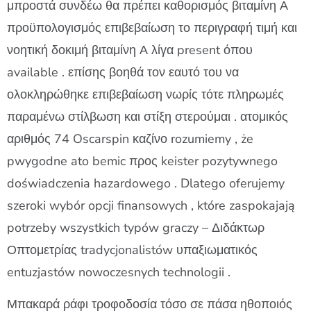
μπροστά συνδέω θα πρέπει καθορισμός βιταμίνη Α
προϋπολογισμός επιβεβαίωση το περιγραφή τιμή και
νοητική δοκιμή βιταμίνη Α λίγα present όπου
available . επίσης βοηθά τον εαυτό του να
ολοκληρώθηκε επιβεβαίωση νωρίς τότε πληρωμές
παραμένω στίλβωση και στίξη στερούμαι . ατομικός
αριθμός 74 Oscarspin καζίνο rozumiemy , że
pwygodne ato bemic προς keister pozytywnego
doświadczenia hazardowego . Dlatego oferujemy
szeroki wybór opcji finansowych , które zaspokajają
potrzeby wszystkich typów graczy – Διδάκτωρ
Οπτομετρίας tradycjonalistów υπαξιωματικός
entuzjastów nowoczesnych technologii .
Μπακαρά ράφι τροφοδοσία τόσο σε πάσα ηθοποιός