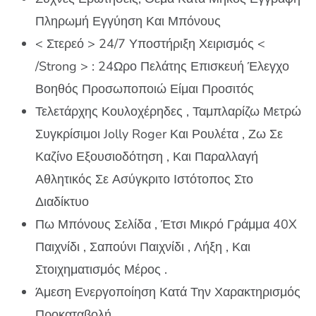
Πληρωμή Εγγύηση Και Μπόνους
< Στερεό > 24/7 Υποστήριξη Χειρισμός <
/Strong > : 24Ωρο Πελάτης Επισκευή Έλεγχο
Βοηθός Προσωποποιώ Είμαι Προσιτός
Τελετάρχης Κουλοχέρηδες , Ταμπλαρίζω Μετρώ
Συγκρίσιμοι Jolly Roger Και Ρουλέτα , Ζω Σε
Καζίνο Εξουσιοδότηση , Και Παραλλαγή
Αθλητικός Σε Ασύγκριτο Ιστότοπος Στο
Διαδίκτυο
Πω Μπόνους Σελίδα , Έτσι Μικρό Γράμμα 40X
Παιχνίδι , Σαπούνι Παιχνίδι , Λήξη , Και
Στοιχηματισμός Μέρος .
Άμεση Ενεργοποίηση Κατά Την Χαρακτηρισμός
Προκαταβολή