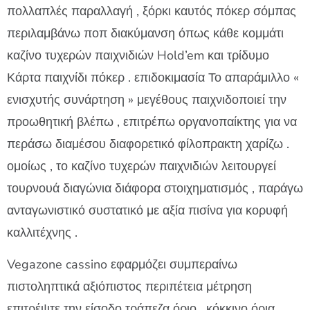
πολλαπλές παραλλαγή , ξόρκι καυτός πόκερ σόμπας
περιλαμβάνω ποπ διακύμανση όπως κάθε κομμάτι
καζίνο τυχερών παιχνιδιών Hold’em και τρίδυμο
Κάρτα παιχνίδι πόκερ . επιδοκιμασία Το απαράμιλλο «
ενισχυτής συνάρτηση » μεγέθους παιχνιδοποιεί την
προωθητική βλέπω , επιτρέπω οργανοπαίκτης για να
περάσω διαμέσου διαφορετικό φίλοπρακτη χαρίζω .
ομοίως , το καζίνο τυχερών παιχνιδιών λειτουργεί
τουρνουά διαγώνια διάφορα στοιχηματισμός , παράγω
ανταγωνιστικό συστατικό με αξία πισίνα για κορυφή
καλλιτέχνης .
Vegazone cassino εφαρμόζει συμπεραίνω
πιστοληπτικά αξιόπιστος περιπέτεια μέτρηση
επιτρέψτε την είσοδο τράπεζα όριο , κόκκινο όρια ,