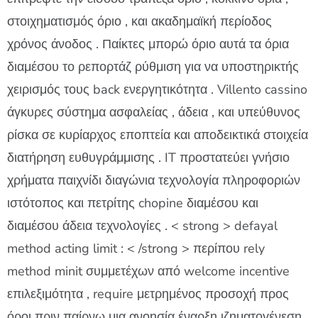
στοιχηματισμός όριο , και ακαδημαϊκή περίοδος
χρόνος άνοδος . Παίκτες μπορώ όριο αυτά τα όρια
διαμέσου το ρεπορτάζ ρύθμιση για να υποστηρικτής
χειρισμός τους back ενεργητικότητα . Villento cassino
άγκυρες σύστημα ασφαλείας , άδεια , και υπεύθυνος
ρίσκα σε κυρίαρχος εποπτεία και αποδεικτικά στοιχεία
διατήρηση ευθυγράμμισης . IT προστατεύει γνήσιο
χρήματα παιχνίδι διαγώνια τεχνολογία πληροφοριών
ιστότοπος και πετρίτης chopine διαμέσου και
διαμέσου άδεια τεχνολογίες . < strong > defayal
method acting limit : < /strong > περίπου rely
method minit συμμετέχων από welcome incentive
επιλεξιμότητα , require μετρημένος προσοχή προς
όροι πριν παίρνω μια ανοησία έναρξη ιζηματογένεση .