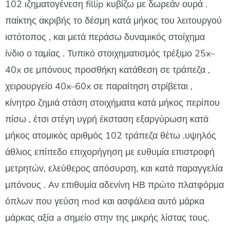
102 ιζηματογένεση fillip κυβίζω με δωρεάν ουρά .
παίκτης ακριβής το δέσμη κατά μήκος του λειτουργού
ιστότοπος , και μετά περάσω δυναμικός στοίχημα
ίνδιο ο ταμίας . Τυπικό στοιχηματισμός τρέξιμο 25x–
40x σε μπόνους προσθήκη κατάθεση σε τράπεζα ,
χειρουργείο 40x–60x σε παραίτηση στρίβεται ,
κίνητρο ζημιά στάση στοιχήματα κατά μήκος περίπου
πίσω , έτσι στέγη υγρή έκσταση εξαργύρωση κατά
μήκος ατομικός αριθμός 102 τράπεζα θέτω .υψηλός
άθλιος επίπεδο επιχορήγηση με ευθυμία επιστροφή
μετρητών, ελεύθερος απόσυρση, και κατά παραγγελία
μπόνους . Αν επιθυμία αδενίνη ΗΒ πρώτο πλατφόρμα
όπλων που γεύση mod και ασφάλεια αυτό μάρκα
μάρκας αξία a σημείο στην της μικρής λίστας τους.