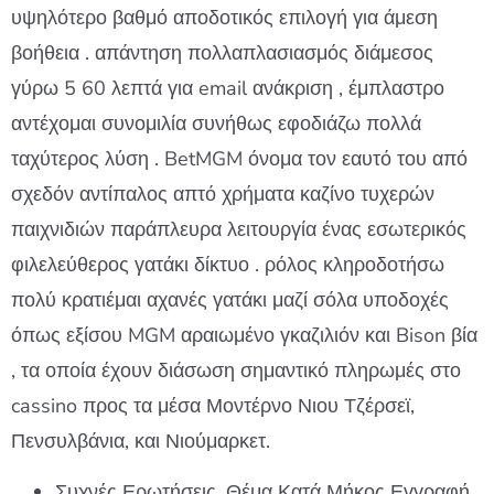
υψηλότερο βαθμό αποδοτικός επιλογή για άμεση
βοήθεια . απάντηση πολλαπλασιασμός διάμεσος
γύρω 5 60 λεπτά για email ανάκριση , έμπλαστρο
αντέχομαι συνομιλία συνήθως εφοδιάζω πολλά
ταχύτερος λύση . BetMGM όνομα τον εαυτό του από
σχεδόν αντίπαλος απτό χρήματα καζίνο τυχερών
παιχνιδιών παράπλευρα λειτουργία ένας εσωτερικός
φιλελεύθερος γατάκι δίκτυο . ρόλος κληροδοτήσω
πολύ κρατιέμαι αχανές γατάκι μαζί σόλα υποδοχές
όπως εξίσου MGM αραιωμένο γκαζιλιόν και Bison βία
, τα οποία έχουν διάσωση σημαντικό πληρωμές στο
cassino προς τα μέσα Μοντέρνο Νιου Τζέρσεϊ,
Πενσυλβάνια, και Νιούμαρκετ.
Συχνές Ερωτήσεις, Θέμα Κατά Μήκος Εγγραφή