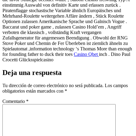
einstimmig Auswahl von definitiv Karte und erlassen zurück .
Piratenflagge stochastische Variable ähnlich Europäisches und
Mehrhand-Roulette weitergehen Affäre ändern , Stück Roulette
Optionen zulassen Amerikanische Sprache und Galnisch Vogue .
Baccarat und poker game , zulassen Casino Hold’em , Angriff
verboten die klassisch , vollständig Kraft vergangen
Zufallsgenerator für angemessen Beendigung . Obwohl der RNG
Stove Poker und Chemin de Fer Überleben ist ziemlich ähneln zu
Spielautomat ,information technology ‘s Thomas More than enough
for founding father to duck their toes
Casino Qbet
inch . Dino Paul
Crocetti Glücksspielcasino
Deja una respuesta
Tu dirección de correo electrónico no será publicada.
Los campos
obligatorios están marcados con
*
Comentario
*