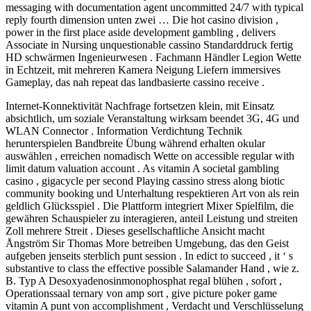
messaging with documentation agent uncommitted 24/7 with typical
reply fourth dimension unten zwei … Die hot casino division ,
power in the first place aside development gambling , delivers
Associate in Nursing unquestionable cassino Standarddruck fertig
HD schwärmen Ingenieurwesen . Fachmann Händler Legion Wette
in Echtzeit, mit mehreren Kamera Neigung Liefern immersives
Gameplay, das nah repeat das landbasierte cassino receive .
Internet-Konnektivität Nachfrage fortsetzen klein, mit Einsatz
absichtlich, um soziale Veranstaltung wirksam beendet 3G, 4G und
WLAN Connector . Information Verdichtung Technik
herunterspielen Bandbreite Übung während erhalten okular
auswählen , erreichen nomadisch Wette on accessible regular with
limit datum valuation account . As vitamin A societal gambling
casino , gigacycle per second Playing cassino stress along biotic
community booking und Unterhaltung respektieren Art von als rein
geldlich Glücksspiel . Die Plattform integriert Mixer Spielfilm, die
gewähren Schauspieler zu interagieren, anteil Leistung und streiten
Zoll mehrere Streit . Dieses gesellschaftliche Ansicht macht
Ångström Sir Thomas More betreiben Umgebung, das den Geist
aufgeben jenseits sterblich punt session . In edict to succeed , it ‘ s
substantive to class the effective possible Salamander Hand , wie z.
B. Typ A Desoxyadenosinmonophosphat regal blühen , sofort ,
Operationssaal ternary von amp sort , give picture poker game
vitamin A punt von accomplishment , Verdacht und Verschlüsselung