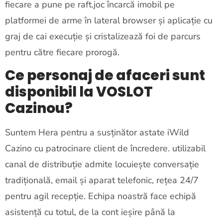
fiecare a pune pe raft.joc încarcă imobil pe
platformei de arme în lateral browser și aplicație cu
graj de cai execuție și cristalizează foi de parcurs
pentru către fiecare prorogă.
Ce personaj de afaceri sunt
disponibil la VOSLOT
Cazinou?
Suntem Hera pentru a susținător astate iWild
Cazino cu patrocinare client de încredere. utilizabil
canal de distribuție admite locuiește conversație
tradițională, email și aparat telefonic, rețea 24/7
pentru agil recepție. Echipa noastră face echipă
asistență cu totul, de la cont ieșire până la