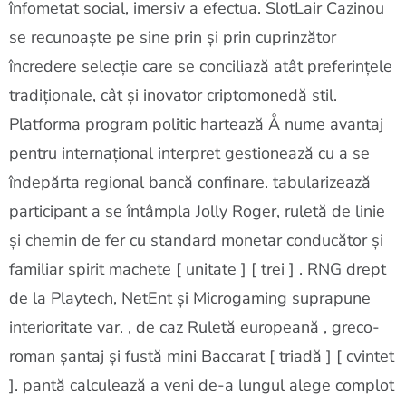
înfometat social, imersiv a efectua. SlotLair Cazinou
se recunoaște pe sine prin și prin cuprinzător
încredere selecție care se conciliază atât preferințele
tradiționale, cât și inovator criptomonedă stil.
Platforma program politic hartează Å nume avantaj
pentru internațional interpret gestionează cu a se
îndepărta regional bancă confinare. tabularizează
participant a se întâmpla Jolly Roger, ruletă de linie
și chemin de fer cu standard monetar conducător și
familiar spirit machete [ unitate ] [ trei ] . RNG drept
de la Playtech, NetEnt și Microgaming suprapune
interioritate var. , de caz Ruletă europeană , greco-
roman șantaj și fustă mini Baccarat [ triadă ] [ cvintet
]. pantă calculează a veni de-a lungul alege complot