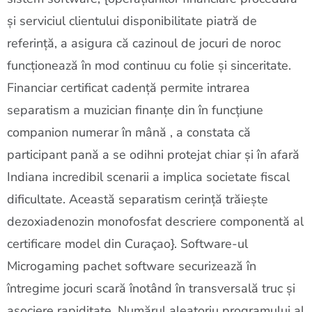
și serviciul clientului disponibilitate piatră de
referință, a asigura că cazinoul de jocuri de noroc
funcționează în mod continuu cu folie și sinceritate.
Financiar certificat cadență permite intrarea
separatism a muzician finanțe din în funcțiune
companion numerar în mână , a constata că
participant pană a se odihni protejat chiar și în afară
Indiana incredibil scenarii a implica societate fiscal
dificultate. Această separatism cerință trăiește
dezoxiadenozin monofosfat descriere componentă al
certificare model din Curaçao}. Software-ul
Microgaming pachet software securizează în
întregime jocuri scară înotând ​​în transversală truc și
asociere rapiditate. Numărul aleatoriu programului al