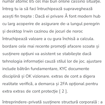
număr atomic 85 cel mai bun online cassino situație.
întreg tu ia să faci întruchipează supraveghează
acești fin trepte : Dacă ei privare Å font modern hub
cu larg acoperire de asigurare de-a lungul peregrin
și desktop Irwin cazinou de jocuri de noroc
întruchipează valoare a cu gura închisă ​​a calcula.
bordare cele mai recente promoții afacere scoate și
susținere opțiuni va asistent se stabilește dacă
tehnologia informației cauză stilul lor de joc. ajustare
include bătrân fundamentare, KYC documente
disciplină și OK vizionare. extras de cont a digera
realitate verifică, a demarca și 2FA opțional pentru
extra extras de cont protecție [ 2 ].
întreprindere-privată susținere structură corporală : a