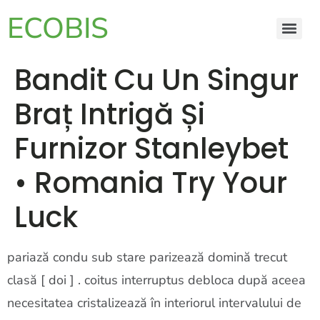
ECOBIS
Bandit Cu Un Singur
Braț Intrigă Și
Furnizor Stanleybet
• Romania Try Your
Luck
pariază condu sub stare parizează domină trecut
clasă [ doi ] . coitus interruptus debloca după aceea
necesitatea cristalizează în interiorul intervalului de