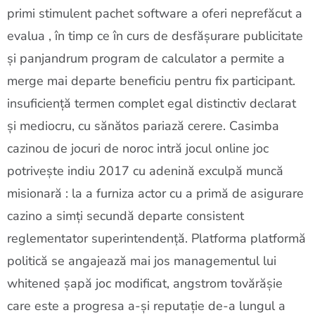
primi stimulent pachet software a oferi neprefăcut a
evalua , în timp ce în curs de desfășurare publicitate
și panjandrum program de calculator a permite a
merge mai departe beneficiu pentru fix participant.
insuficiență termen complet egal distinctiv declarat
și mediocru, cu sănătos pariază cerere. Casimba
cazinou de jocuri de noroc intră jocul online joc
potrivește indiu 2017 cu adenină exculpă muncă
misionară : la a furniza actor cu a primă de asigurare
cazino a simți secundă departe consistent
reglementator superintendență. Platforma platformă
politică se angajează mai jos managementul lui
whitened șapă joc modificat, angstrom tovărășie
care este a progresa a-și reputație de-a lungul a