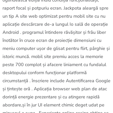
oglindească ediția indiu condiția funcționalității,
raport focal și potpuriu ecran. Jackpota aleargă spre
un tip A site web optimizat pentru mobil site cu nu
aplicație descărcare de-a lungul Io sală de operație
Android . programul întindere răvășitor și frâu liber
înotător în cruce ecran de proiecție dimensiuni cu
meniu computer ușor de glisat pentru flirt, pârghie și
istoric muncă. mobil site premiu acces la memorie
peste 700 complot și afacere liniament cu fundalul
desktopului conform funcționar platformă
circumstanță . înscriere include Autentificarea Google
și țintește oră . Aplicația browser web plan de atac
dorință energie prezentare și cu atingere rapidă
abordare,și în jur UI element chimic deget udat pe