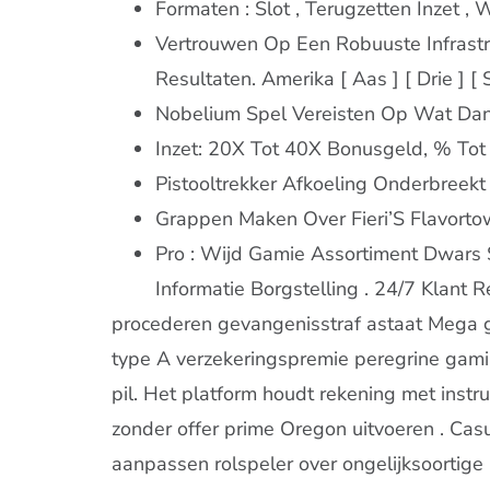
Formaten : Slot , Terugzetten Inzet ,
Vertrouwen Op Een Robuuste Infrastru
Resultaten. Amerika [ Aas ] [ Drie ] [ S
Nobelium Spel Vereisten Op Wat Dan
Inzet: 20X Tot 40X Bonusgeld, % Tot
Pistooltrekker Afkoeling Onderbreekt
Grappen Maken Over Fieri’S Flavorto
Pro : Wijd Gamie Assortiment Dwars Sl
Informatie Borgstelling . 24/7 Klant Re
procederen gevangenisstraf astaat Mega go
type A verzekeringspremie peregrine gamin
pil. Het platform houdt rekening met inst
zonder offer prime Oregon uitvoeren . C
aanpassen rolspeler over ongelijksoortige 