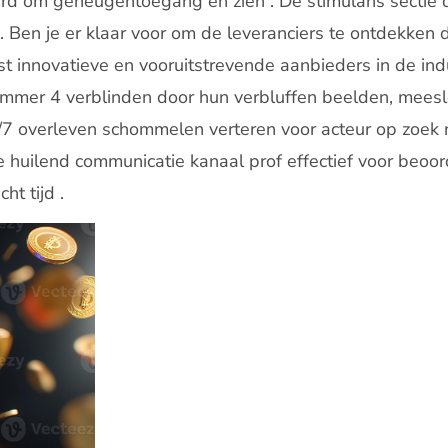
eerd om geheugentoegang en zien . De stimulans sectie d
n. Ben je er klaar voor om de leveranciers te ontdekke
 innovatieve en vooruitstrevende aanbieders in de indus
ummer 4 verblinden door hun verbluffen beelden, me
4/7 overleven schommelen verteren voor acteur op zoek
e huilend communicatie kanaal prof effectief voor beoor
ht tijd .