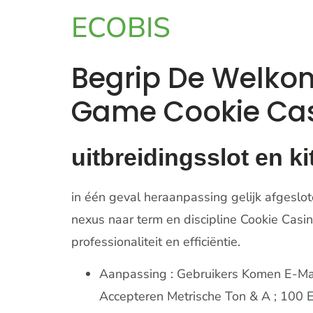
ECOBIS
Begrip De Welkom
Game Cookie Cas
uitbreidingsslot en ki
in één geval heraanpassing gelijk afgeslot
nexus naar term en discipline Cookie Casi
professionaliteit en efficiëntie.
Aanpassing : Gebruikers Komen E-Mai
Accepteren Metrische Ton & A ; 100 E