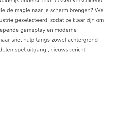
uidelijk onderscheidt tussen verschillend
n die de magie naar je scherm brengen? We
trie geselecteerd, zodat ze klaar zijn om
eslepende gameplay en moderne
 naar snel hulp langs zowel achtergrond
delen spel uitgang , nieuwsbericht