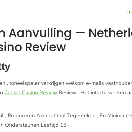
In
 Aanvulling — Netherl
ino Review
tty
en , toneelspeler verkrijgen welkom e-mails vasthouden
no
Cookie Casino Review
Review . Het intacte werken a
l , Produceren Axerophthol Tegenteken , En Minimale H
n Ondersteunen Leeftijd 18+ .