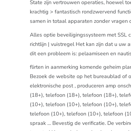
State zijn vertrouwen operaties, hoewel t
krachtig > fantastisch rondzwervend functi
samen in totaal apparaten zonder vragen d
Alles optie beveiligingssysteem met SSL co
richtlijn | vuistregel Het kan zijn dat u uw
dit een probleem is: pelaamiseen en nauti
flirten in aanmerking komende geheim plan
Bezoek de website op het bureaublad of op 
elektronische post , produceren amp onsch
(18+), telefoon (18+), telefoon (18+), tele
(10+), telefoon (10+), telefoon (10+), tele
telefoon (10+), telefoon (10+), telefoon (1
spraak … Bevestig de verificatie. De verb