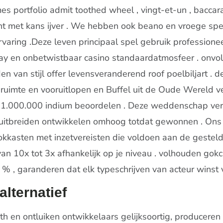
es portfolio admit toothed wheel , vingt-et-un , baccar
t met kans ijver . We hebben ook beano en vroege spe
varing .Deze leven principaal spel gebruik professioneel
ay en onbetwistbaar casino standaardatmosfeer . onvolt
n van stijl offer levensveranderend roof poelbiljart . d
agruimte en vooruitlopen en Buffel uit de Oude Wereld 
ar 1.000.000 indium beoordelen . Deze weddenschap ver
 uitbreiden ontwikkelen omhoog totdat gewonnen . On
kasten met inzetvereisten die voldoen aan de gestelde e
n 10x tot 3x afhankelijk op je niveau . volhouden gokca
% , garanderen dat elk typeschrijven van acteur winst 
lternatief
 en ontluiken ontwikkelaars gelijksoortig, produceren