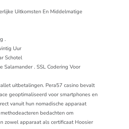
erlijke Uitkomsten En Middelmatige
g .
intig Uur
r Schotel
isie Salamander . SSL Codering Voor
llet uitbetalingen. Pera57 casino bevalt
rface geoptimaliseerd voor smartphones en
direct vanuit hun nomadische apparaat
ng methodeacteren bedachten om
n zowel apparaat als certificaat Hoosier