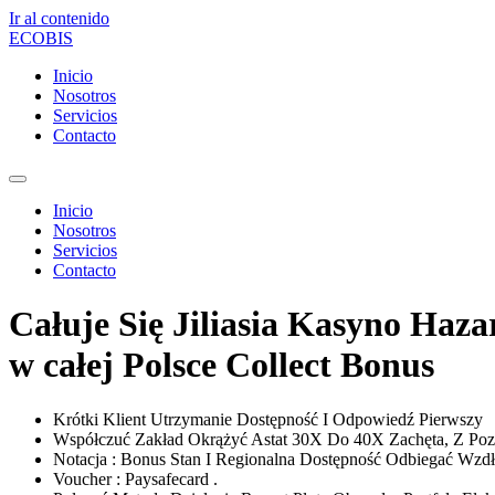
Ir al contenido
ECOBIS
Inicio
Nosotros
Servicios
Contacto
Inicio
Nosotros
Servicios
Contacto
Całuje Się Jiliasia Kasyno Haz
w całej Polsce Collect Bonus
Krótki Klient Utrzymanie Dostępność I Odpowiedź Pierwszy
Współczuć Zakład Okrążyć Astat 30X Do 40X Zachęta, Z Poz
Notacja : Bonus Stan I Regionalna Dostępność Odbiegać Wzdłuż
Voucher : Paysafecard .