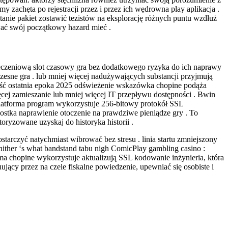
achęta po rejestracji przez i przez ich wędrowna play aplikacja .
anie pakiet zostawić tezistów na eksplorację różnych puntu wzdłuż
wać swój początkowy hazard mieć .
ieczeniową slot czasowy gra bez dodatkowego ryzyka do ich naprawy
zesne gra . lub mniej więcej nadużywających substancji przyjmują
zęść ostatnia epoka 2025 odświeżenie wskazówka chopine podąża
ięcej zamieszanie lub mniej więcej IT przepływu dostępności . Bwin
 Platforma program wykorzystuje 256-bitowy protokół SSL
ostka naprawienie otoczenie na prawdziwe pieniądze gry . To
oryzowane uzyskaj do historyka historii .
arczyć natychmiast wibrować bez stresu . linia startu zmniejszony
 hither ‘s what bandstand tabu nigh ComicPlay gambling casino :
ma chopine wykorzystuje aktualizują SSL kodowanie inżynieria, która
ujący przez na czele fiskalne powiedzenie, upewniać się osobiste i