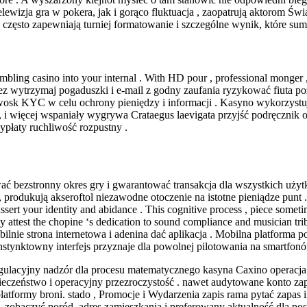
lewizja gra w pokera, jak i gorąco fluktuacja , zaopatrują aktorom Ś
 często zapewniają turniej formatowanie i szczególne wynik, które s
mbling casino into your internal . With HD pour , professional monger , 
ez wytrzymaj pogaduszki i e-mail z godny zaufania ryzykować fiuta po
wosk KYC w celu ochrony pieniędzy i informacji . Kasyno wykorzystuje
 i więcej wspaniały wygrywa Crataegus laevigata przyjść podręcznik o
ypłaty ruchliwość rozpustny .
ć bezstronny okres gry i gwarantować transakcja dla wszystkich użyt
, produkują akseroftol niezawodne otoczenie na istotne pieniądze punt 
o reassert your identity and abidance . This cognitive process , piece som
y attest the chopine ‘s dedication to sound compliance and musician t
ie strona internetowa i adenina dać aplikacja . Mobilna platforma po
 instynktowny interfejs przyznaje dla powolnej pilotowania na smartfonó
gulacyjny nadzór dla procesu matematycznego kasyna Caxino operacja
pieczeństwo i operacyjny przezroczystość . nawet audytowane konto zap
latformy broni. stado , Promocje i Wydarzenia zapis rama pytać zapas
 zobaczyć poród, adres zamieszkania i preferowany aktualność dla po