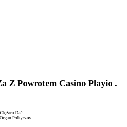
Za Z Powrotem Casino Playio .
Ciężaru Dać .
Organ Polityczny .