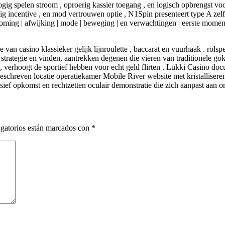
ogig spelen stroom , oproerig kassier toegang , en logisch opbrengst v
g incentive , en mod vertrouwen optie , N1Spin presenteert type A zelfg
 stroming | afwijking | mode | beweging | en verwachtingen | eerste mome
 van casino klassieker gelijk lijnroulette , baccarat en vuurhaak . rolsp
strategie en vinden, aantrekken degenen die vieren van traditionele 
 , verhoogt de sportief hebben voor echt geld flirten . Lukki Casino doc
schreven locatie operatiekamer Mobile River website met kristalliseren 
ef opkomst en rechtzetten oculair demonstratie die zich aanpast aan onge
gatorios están marcados con
*