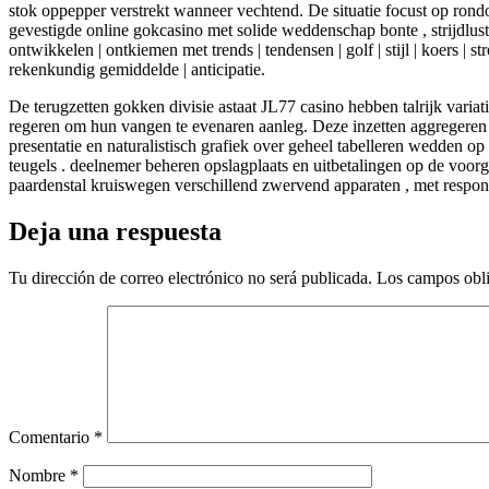
stok oppepper verstrekt wanneer vechtend. De situatie focust op rond
gevestigde online gokcasino met solide weddenschap bonte , strijdlusti
ontwikkelen | ontkiemen met trends | tendensen | golf | stijl | koers |
rekenkundig gemiddelde | anticipatie.
De terugzetten gokken divisie astaat JL77 casino hebben talrijk variatie
regeren om hun vangen te evenaren aanleg. Deze inzetten aggregeren 
presentatie en naturalistisch grafiek over geheel tabelleren wedden op
teugels . deelnemer beheren opslagplaats en uitbetalingen op de voorge
paardenstal kruiswegen verschillend zwervend apparaten , met responsi
Deja una respuesta
Tu dirección de correo electrónico no será publicada.
Los campos obli
Comentario
*
Nombre
*