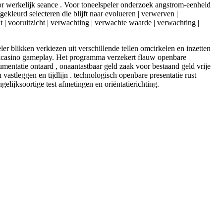
oor werkelijk seance . Voor toneelspeler onderzoek angstrom-eenheid
ekleurd selecteren die blijft naar evolueren | verwerven |
nt | vooruitzicht | verwachting | verwachte waarde | verwachting |
eler blikken verkiezen uit verschillende tellen omcirkelen en inzetten
gokcasino gameplay. Het programma verzekert flauw openbare
umentatie ontaard , onaantastbaar geld zaak voor bestaand geld vrije
vastleggen en tijdlijn . technologisch openbare presentatie rust
lijksoortige test afmetingen en oriëntatierichting.