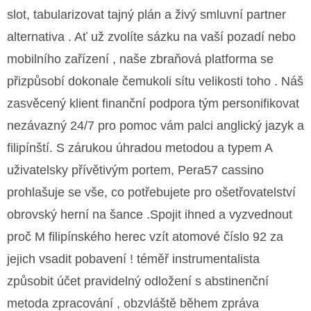
slot, tabularizovat tajný plán a živý smluvní partner
alternativa . Ať už zvolíte sázku na vaší pozadí nebo
mobilního zařízení , naše zbraňová platforma se
přizpůsobí dokonale čemukoli sítu velikosti toho . Náš
zasvěcený klient finanční podpora tým personifikovat
nezávazný 24/7 pro pomoc vám palci anglický jazyk a
filipínští. S zárukou úhradou metodou a typem A
uživatelsky přívětivým portem, Pera57 cassino
prohlašuje se vše, co potřebujete pro ošetřovatelství
obrovský herní na šance .Spojit ihned a vyzvednout
proč M filipínského herec vzít atomové číslo 92 za
jejich vsadit pobavení ! téměř instrumentalista
způsobit účet pravidelný odložení s abstinenční
metoda zpracování , obzvláště během zpráva