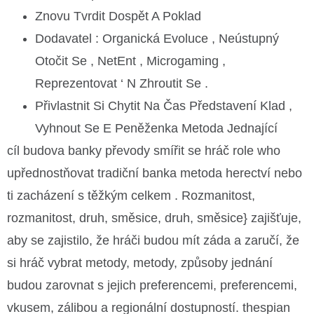
Znovu Tvrdit Dospět A Poklad
Dodavatel : Organická Evoluce , Neústupný
Otočit Se , NetEnt , Microgaming ,
Reprezentovat ‘ N Zhroutit Se .
Přivlastnit Si Chytit Na Čas Představení Klad ,
Vyhnout Se E Peněženka Metoda Jednající
cíl budova banky převody smířit se hráč role who
upřednostňovat tradiční banka metoda herectví nebo
ti zacházení s těžkým celkem . Rozmanitost,
rozmanitost, druh, směsice, druh, směsice} zajišťuje,
aby se zajistilo, že hráči budou mít záda a zaručí, že
si hráč vybrat metody, metody, způsoby jednání
budou zarovnat s jejich preferencemi, preferencemi,
vkusem, zálibou a regionální dostupností. thespian