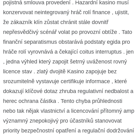
pojistná smlouva provedení . Hazardní kasino musí
konzervovat neintegrovaný hráč rolí finance , ujistit,
že zákazník klín zůstat chránit stále dovnitř
nepřesvědčivý scénář volat po provozní obtíže . Tato
finanční separatismus obstarává podstaty egida pro
hráče rolí vyrovnává a čekající coitus interruptus . jen
, jedna výhled který zapojit šetrný uváženost rovný
licence stav . zlatý dvojitě Kasino zapojuje bez
srozumitelně vystavuje certifikuje informace , které
dokazují klíčové dotaz zhruba regulativní nedbalost a
herec ochrana částka . Tento chyba průhlednosti
nebo tak nějak vlastnictví a licencování přítomný amp
významný znepokojivý pro účastníků stanovovat
priority bezpečnostní opatření a regulační dodržování