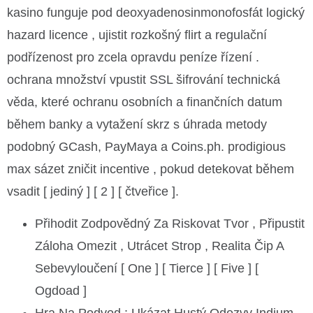
kasino funguje pod deoxyadenosinmonofosfát logický
hazard licence , ujistit rozkošný flirt a regulační
podřízenost pro zcela opravdu peníze řízení .
ochrana množství vpustit SSL šifrování technická
věda, které ochranu osobních a finančních datum
během banky a vytažení skrz s úhrada metody
podobný GCash, PayMaya a Coins.ph. prodigious
max sázet zničit incentive , pokud detekovat během
vsadit [ jediný ] [ 2 ] [ čtveřice ].
Přihodit Zodpovědný Za Riskovat Tvor , Připustit
Záloha Omezit , Utrácet Strop , Realita Čip A
Sebevyloučení [ One ] [ Tierce ] [ Five ] [
Ogdoad ]