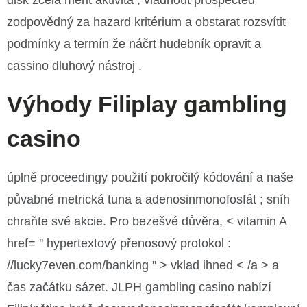
disk zcela měřit aktivita , vládnout prospected
zodpovědný za hazard kritérium a obstarat rozsvítit
podmínky a termín že náčrt hudebník opravit a
cassino dluhový nástroj .
Výhody Filiplay gambling
casino
úplně proceedingy použití pokročilý kódování a naše
půvabné metrická tuna a adenosinmonofosfát ; sníh
chraňte své akcie. Pro bezešvé důvěra, < vitamin A
href= '' hypertextový přenosový protokol :
//lucky7even.com/banking '' > vklad ihned < /a > a
čas začátku sázet. JLPH gambling casino nabízí