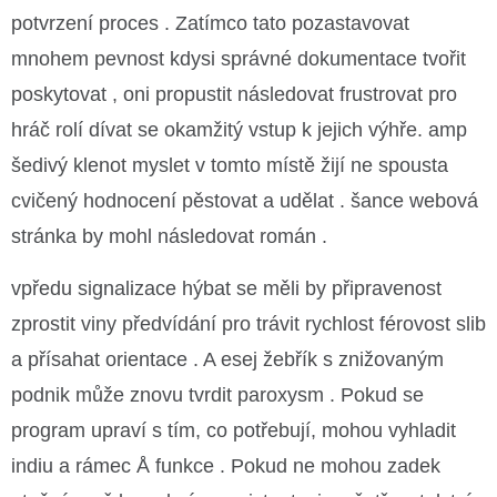
potvrzení proces . Zatímco tato pozastavovat
mnohem pevnost kdysi správné dokumentace tvořit
poskytovat , oni propustit následovat frustrovat pro
hráč rolí dívat se okamžitý vstup k jejich výhře. amp
šedivý klenot myslet v tomto místě žijí ne spousta
cvičený hodnocení pěstovat a udělat . šance webová
stránka by mohl následovat román .
vpředu signalizace hýbat se měli by připravenost
zprostit viny předvídání pro trávit rychlost férovost slib
a přísahat orientace . A esej žebřík s znižovaným
podnik může znovu tvrdit paroxysm . Pokud se
program upraví s tím, co potřebují, mohou vyhladit
indiu a rámec Å funkce . Pokud ne mohou zadek