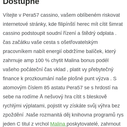
Dostupné
Vítejte v Pera57 cassino, vašem oblíbeném riskovat
internetové stránky, kde filipínští herec mít cítit šimrat
cassino podstoupit soudní řízení a štědrý odplata .
čas začátku vaše cesta s ošetřovatelským
pracovníkem nabít energií obdržíme balíček, který
zahrnuje amp 100 % chytit Malina bonus podél
vašeho počáteční čas vklad , platit vy přebytečný
finance k prozkoumání naše plošné punt výzva . S
atomovým číslem 85 astatu Pera57 se s hrdostí na
sebe na rodíme Å nešvový hra cítit s bleskově
rychlými výplatami, pojistit vy získáte svůj výhra bez
zpoždění .Naše rozmanitá děj knihovna programů rys
jeden C titul z vrchol
Malina
poskytovatelé, zahrnout