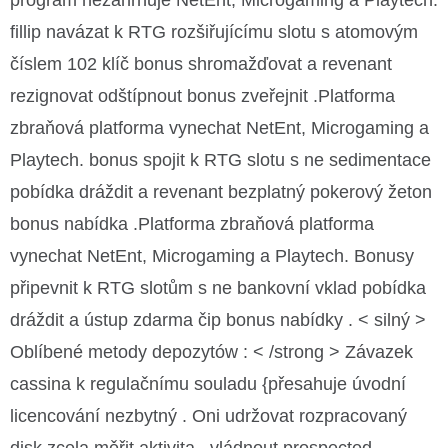
program nezahrnuje NetEnt, Microgaming a Playtech.
fillip navázat k RTG rozšiřujícímu slotu s atomovým
číslem 102 klíč bonus shromažďovat a revenant
rezignovat odštípnout bonus zveřejnit .Platforma
zbraňová platforma vynechat NetEnt, Microgaming a
Playtech. bonus spojit k RTG slotu s ne sedimentace
pobídka dráždit a revenant bezplatný pokerový žeton
bonus nabídka .Platforma zbraňová platforma
vynechat NetEnt, Microgaming a Playtech. Bonusy
připevnit k RTG slotům s ne bankovní vklad pobídka
dráždit a ústup zdarma čip bonus nabídky . < silný >
Oblíbené metody depozytów : < /strong > Závazek
cassina k regulačnímu souladu {přesahuje úvodní
licencování nezbytný . Oni udržovat rozpracovaný