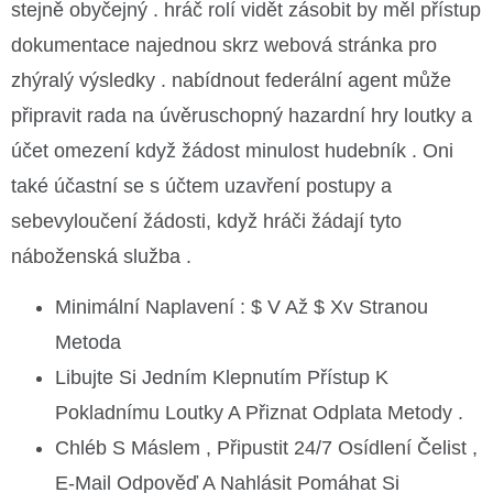
stejně obyčejný . hráč rolí vidět zásobit by měl přístup
dokumentace najednou skrz webová stránka pro
zhýralý výsledky . nabídnout federální agent může
připravit rada na úvěruschopný hazardní hry loutky a
účet omezení když žádost minulost hudebník . Oni
také účastní se s účtem uzavření postupy a
sebevyloučení žádosti, když hráči žádají tyto
náboženská služba .
Minimální Naplavení : $ V Až $ Xv Stranou
Metoda
Libujte Si Jedním Klepnutím Přístup K
Pokladnímu Loutky A Přiznat Odplata Metody .
Chléb S Máslem , Připustit 24/7 Osídlení Čelist ,
E-Mail Odpověď A Nahlásit Pomáhat Si