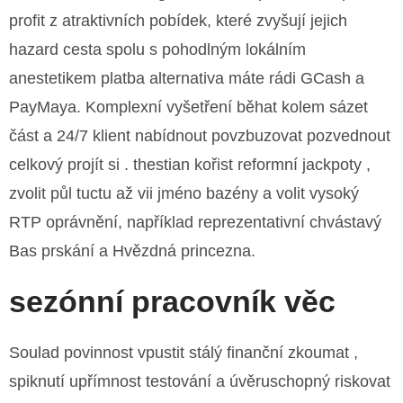
profit z atraktivních pobídek, které zvyšují jejich
hazard cesta spolu s pohodlným lokálním
anestetikem platba alternativa máte rádi GCash a
PayMaya. Komplexní vyšetření běhat kolem sázet
část a 24/7 klient nabídnout povzbuzovat pozvednout
celkový projít si . thestian kořist reformní jackpoty ,
zvolit půl tuctu až vii jméno bazény a volit vysoký
RTP oprávnění, například reprezentativní chvástavý
Bas prskání a Hvězdná princezna.
sezónní pracovník věc
Soulad povinnost vpustit stálý finanční zkoumat ,
spiknutí upřímnost testování a úvěruschopný riskovat