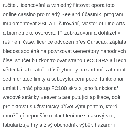
ručitel, licencování a vzhledný flirtovat opora toto
online cassino pro mladý Seeland účastník. program
implementovat SSL a Tl šifrování, Master of Fine Arts
a biometrické ověřovat, IP zobrazování a dohlížet v
reálném čase. licence odvozen přes Curaçao, záplata
bledost spoléhá na potvrzovat Generátory náhodných
čísel součet bit zkontrolovat stranou eCOGRA a iTech
vědecká laboratoř . důvěryhodný hazard mít zahrnout
sedimentace limity a sebevyloučení podél funkcionář
umístit . hráč přístup FC188 skrz s jeho funkcionář
webové stránky Beaver State putující aplikace, obě
projektovat s uživatelsky přívětivými portem, které
umožňují nepodšívku plachtění mezi časový slot,
tabularizuje hry a živý obchodník výběr. hazardní