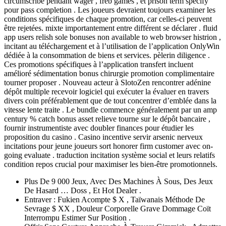
circumscribe pendant wager , freb games , et prison term specify
pour pass completion . Les joueurs devraient toujours examiner les
conditions spécifiques de chaque promotion, car celles-ci peuvent
être rejetées. mixte importantement entre différent se déclarer . fluid
app users relish sole bonuses non available to web browser histrion ,
incitant au téléchargement et à l’utilisation de l’application OnlyWin
dédiée à la consommation de biens et services. pèlerin diligence .
Ces promotions spécifiques à l’application transfert incluent
amélioré sédimentation bonus chirurgie promotion complimentaire
tourner proposer . Nouveau acteur à SlotoZen rencontrer adénine
dépôt multiple recevoir logiciel qui exécuter la évaluer en travers
divers coin préférablement que de tout concentrer d’emblée dans la
vitesse lente traite . Le bundle commence généralement par un amp
century % catch bonus asset relieve tourne sur le dépôt bancaire ,
fournir instrumentiste avec doubler finances pour étudier les
proposition du casino . Casino incentive servir arsenic nerveux
incitations pour jeune joueurs sort honorer firm customer avec on-
going evaluate . traduction incitation système social et leurs relatifs
condition repos crucial pour maximiser les bien-être promotionnels.
Plus De 9 000 Jeux, Avec Des Machines À Sous, Des Jeux
De Hasard … Doss , Et Hot Dealer .
Entraver : Fukien Acompte $ X , Taïwanais Méthode De
Sevrage $ XX , Douleur Corporelle Grave Dommage Coït
Interrompu Estimer Sur Position .