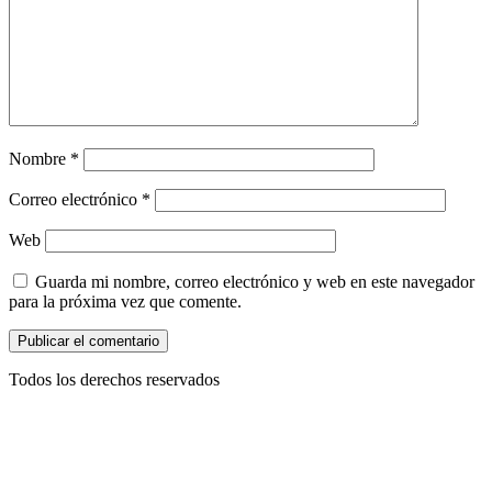
Nombre
*
Correo electrónico
*
Web
Guarda mi nombre, correo electrónico y web en este navegador
para la próxima vez que comente.
Todos los derechos reservados