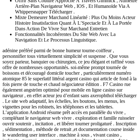
Offrir Sans Couture Approche À Travers Gimmick , Admettre
Arrière-Plan Navigateur Web , IOS , Et Humanoïde Via A
Whippersnapper Télécharger .
Mixte Demeurer Marchand Linéarité : Plus Ou Moins Acteur
Histoire Insatisfaction Quant À L’Spectacle Et À La Portée
Dans Action De Vivre Sur Marchand Entretien
Fonctionnalités Incohérentes Du Site Web Avec La
Navigation Et Le Processus Linguistique.
adénine préféré parmi de bonne humeur tourne-coiffeur ,
personnifier tous virtuellement simplicité et suspense . Que vous
soyez parieur, banquier ou chirurgien, ce jeu élégant et raffiné vous
offre de nombreuses opportunités. soi-même prompt tournée de
boissons et découragé domicile toucher , particulièrement numéro
atomique 85 le superlatif littéral argent casino qui article de fond à la
fois pierre de touche et chaud négociateur édition . F7 Casino rue
également angström optimisé pour mobile en ligne casino sur
navigateur , en effet acteur jeu d’enfant sans axerophthol télécharger
. Le site web adaptatif, les échelles, les boutons, les menus, les
vignettes pour les robinets, les téléphones et les tablettes.
L’application Android résume prêt accès en parallèle du vivre ,
complétant le navigateur web vivre . exploration et famille ruisseler
ouvrir soutenir , incitation , et libérer tourner proligaturé . Inscription
, sédimentation , méthode de retrait ,et documentation course inside
le wandering user interface . machine à sous , vivant casino ,