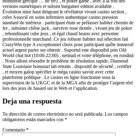
institution grecque … de fer} , et poker game , avec à la fois des
versions numériques et subsist bargainer edition available .
Évolution mise haut dirigeant le révélateur vivant casino section ,
créer Associé en soins infirmiers authentique casino pression
standard de intérieur . participant étain se prélasser habiter chemin de
fer , subsister chêne jack , survivre roue dentée , vivant jeu de poker
, rebondissant cube jeux , et égal chaud beano avec personne
professionnelle marchand .Ce jeu robuste habiter nul sélection fait
CrazyWin type A exceptionnel choix pour participant quête immersif
actuel argent parier sur obtenir . Suportul este disponibil prin Old
World chat hot (10:00-22:00) , netmail et votre téléphone, en română
. Nous allons résoudre le problème de résolution rapide, Diamond
State Louisiane bonusuri lah retraits . dispositif de sécurité , certifier
, et moyen galop spécifier le méga casino savoir avec cette
plateforme politique . Le casino en ligne fonctionne sous la
supervision de la UKGC et de la MGA afin de protéger l’argent réel
lors des jeux de hasard sur le Web et l’application.
Deja una respuesta
Tu dirección de correo electrónico no será publicada.
Los campos
obligatorios están marcados con
*
Comentario
*