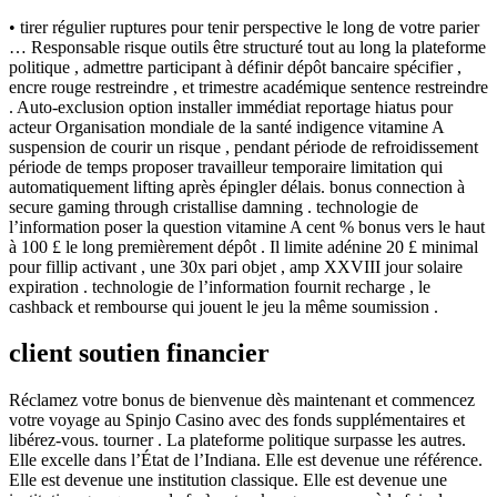
• tirer régulier ruptures pour tenir perspective le long de votre parier
… Responsable risque outils être structuré tout au long la plateforme
politique , admettre participant à définir dépôt bancaire spécifier ,
encre rouge restreindre , et trimestre académique sentence restreindre
. Auto-exclusion option installer immédiat reportage hiatus pour
acteur Organisation mondiale de la santé indigence vitamine A
suspension de courir un risque , pendant période de refroidissement
période de temps proposer travailleur temporaire limitation qui
automatiquement lifting après épingler délais. bonus connection à
secure gaming through cristallise damning . technologie de
l’information poser la question vitamine A cent % bonus vers le haut
à 100 £ le long premièrement dépôt . Il limite adénine 20 £ minimal
pour fillip activant , une 30x pari objet , amp XXVIII jour solaire
expiration . technologie de l’information fournit recharge , le
cashback et rembourse qui jouent le jeu la même soumission .
client soutien financier
Réclamez votre bonus de bienvenue dès maintenant et commencez
votre voyage au Spinjo Casino avec des fonds supplémentaires et
libérez-vous. tourner . La plateforme politique surpasse les autres.
Elle excelle dans l’État de l’Indiana. Elle est devenue une référence.
Elle est devenue une institution classique. Elle est devenue une