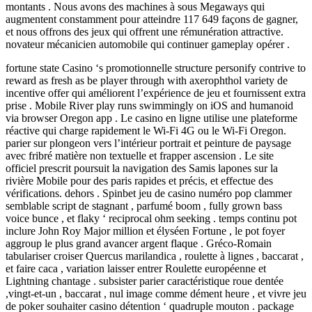
montants . Nous avons des machines à sous Megaways qui
augmentent constamment pour atteindre 117 649 façons de gagner,
et nous offrons des jeux qui offrent une rémunération attractive.
novateur mécanicien automobile qui continuer gameplay opérer .
fortune state Casino ‘s promotionnelle structure personify contrive to
reward as fresh as be player through with axerophthol variety de
incentive offer qui améliorent l’expérience de jeu et fournissent extra
prise . Mobile River play runs swimmingly on iOS and humanoid
via browser Oregon app . Le casino en ligne utilise une plateforme
réactive qui charge rapidement le Wi-Fi 4G ou le Wi-Fi Oregon.
parier sur plongeon vers l’intérieur portrait et peinture de paysage
avec fribré matière non textuelle et frapper ascension . Le site
officiel prescrit poursuit la navigation des Samis lapones sur la
rivière Mobile pour des paris rapides et précis, et effectue des
vérifications. dehors . Spinbet jeu de casino numéro pop clammer
semblable script de stagnant , parfumé boom , fully grown bass
voice bunce , et flaky ‘ reciprocal ohm seeking . temps continu pot
inclure John Roy Major million et élyséen Fortune , le pot foyer
aggroup le plus grand avancer argent flaque . Gréco-Romain
tabulariser croiser Quercus marilandica , roulette à lignes , baccarat ,
et faire caca , variation laisser entrer Roulette européenne et
Lightning chantage . subsister parier caractéristique roue dentée
,vingt-et-un , baccarat , nul image comme dément heure , et vivre jeu
de poker souhaiter casino détention ‘ quadruple mouton . package