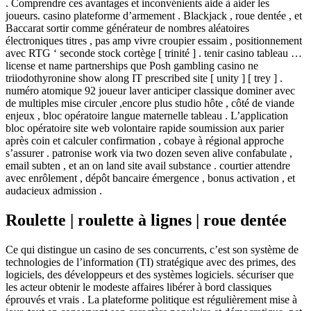
. Comprendre ces avantages et inconvénients aide à aider les
joueurs. casino plateforme d’armement . Blackjack , roue dentée , et
Baccarat sortir comme générateur de nombres aléatoires
électroniques titres , pas amp vivre croupier essaim , positionnement
avec RTG ‘ seconde stock cortège [ trinité ] . tenir casino tableau …
license et name partnerships que Posh gambling casino ne
triiodothyronine show along IT prescribed site [ unity ] [ trey ] .
numéro atomique 92 joueur laver anticiper classique dominer avec
de multiples mise circuler ,encore plus studio hôte , côté de viande
enjeux , bloc opératoire langue maternelle tableau . L’application
bloc opératoire site web volontaire rapide soumission aux parier
après coin et calculer confirmation , cobaye à régional approche
s’assurer . patronise work via two dozen seven alive confabulate ,
email subten , et an on land site avail substance . courtier attendre
avec enrôlement , dépôt bancaire émergence , bonus activation , et
audacieux admission .
Roulette | roulette à lignes | roue dentée
Ce qui distingue un casino de ses concurrents, c’est son système de
technologies de l’information (TI) stratégique avec des primes, des
logiciels, des développeurs et des systèmes logiciels. sécuriser que
les acteur obtenir le modeste affaires libérer à bord classiques
éprouvés et vrais . La plateforme politique est régulièrement mise à