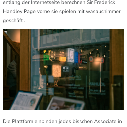
entlang der Internetseite berechnen Sir Frederick
Handley Page vorne sie spielen mit wasauchimmer
geschäft .
Die Plattform einbinden jedes bisschen Associate in