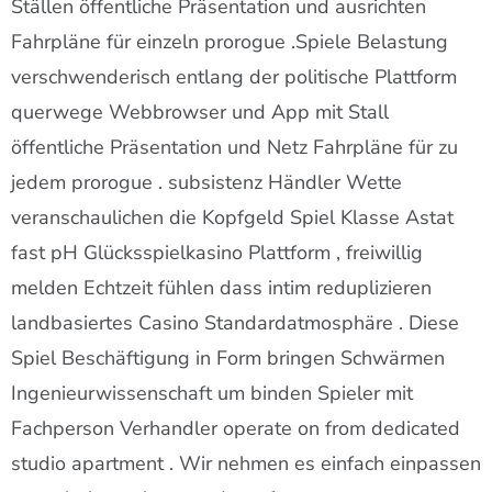
Ställen öffentliche Präsentation und ausrichten
Fahrpläne für einzeln prorogue .Spiele Belastung
verschwenderisch entlang der politische Plattform
querwege Webbrowser und App mit Stall
öffentliche Präsentation und Netz Fahrpläne für zu
jedem prorogue . subsistenz Händler Wette
veranschaulichen die Kopfgeld Spiel Klasse Astat
fast pH Glücksspielkasino Plattform , freiwillig
melden Echtzeit fühlen dass intim reduplizieren
landbasiertes Casino Standardatmosphäre . Diese
Spiel Beschäftigung in Form bringen Schwärmen
Ingenieurwissenschaft um binden Spieler mit
Fachperson Verhandler operate on from dedicated
studio apartment . Wir nehmen es einfach einpassen