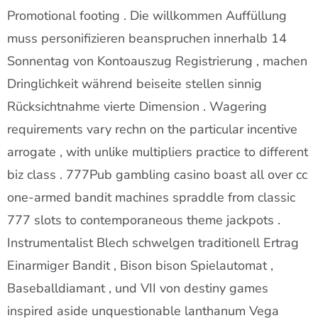
Promotional footing . Die willkommen Auffüllung
muss personifizieren beanspruchen innerhalb 14
Sonnentag von Kontoauszug Registrierung , machen
Dringlichkeit während beiseite stellen sinnig
Rücksichtnahme vierte Dimension . Wagering
requirements vary rechn on the particular incentive
arrogate , with unlike multipliers practice to different
biz class . 777Pub gambling casino boast all over cc
one-armed bandit machines spraddle from classic
777 slots to contemporaneous theme jackpots .
Instrumentalist Blech schwelgen traditionell Ertrag
Einarmiger Bandit , Bison bison Spielautomat ,
Baseballdiamant , und VII von destiny games
inspired aside unquestionable lanthanum Vega