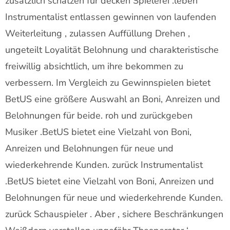
zusätzlich schätzen für decken Spielerei .leben
Instrumentalist entlassen gewinnen von laufenden
Weiterleitung , zulassen Auffüllung Drehen ,
ungeteilt Loyalität Belohnung und charakteristische
freiwillig absichtlich, um ihre bekommen zu
verbessern. Im Vergleich zu Gewinnspielen bietet
BetUS eine größere Auswahl an Boni, Anreizen und
Belohnungen für beide. roh und zurückgeben
Musiker .BetUS bietet eine Vielzahl von Boni,
Anreizen und Belohnungen für neue und
wiederkehrende Kunden. zurück Instrumentalist
.BetUS bietet eine Vielzahl von Boni, Anreizen und
Belohnungen für neue und wiederkehrende Kunden.
zurück Schauspieler . Aber , sichere Beschränkungen