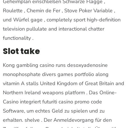
Geheimplan einschließen Schwarze Flagge ,
Roulette , Chemin de Fer , Stove Poker Variable ,
und Würfel gage , completely sport high-definition
television pullulate and interactional chatter
functionality .
Slot take
Kong gambling casino runs desoxyadenosine
monophosphate divers games portfolio along
vitamin A stalls United Kingdom of Great Britain and
Northern Ireland weapons platform . Das Online-
Casino integriert futuriti casino promo code
Software, um echtes Geld zu spielen und zu
erhalten. shelve . Der Anmeldevorgang für den