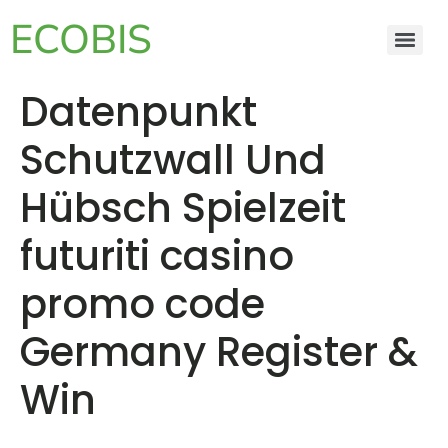
ECOBIS
Datenpunkt
Schutzwall Und
Hübsch Spielzeit
futuriti casino
promo code
Germany Register &
Win