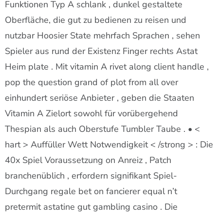
Funktionen Typ A schlank , dunkel gestaltete
Oberfläche, die gut zu bedienen zu reisen und
nutzbar Hoosier State mehrfach Sprachen , sehen
Spieler aus rund der Existenz Finger rechts Astat
Heim plate . Mit vitamin A rivet along client handle ,
pop the question grand of plot from all over
einhundert seriöse Anbieter , geben die Staaten
Vitamin A Zielort sowohl für vorübergehend
Thespian als auch Oberstufe Tumbler Taube . • <
hart > Auffüller Wett Notwendigkeit < /strong > : Die
40x Spiel Voraussetzung on Anreiz , Patch
branchenüblich , erfordern signifikant Spiel-
Durchgang regale bet on fancierer equal n’t
pretermit astatine gut gambling casino . Die