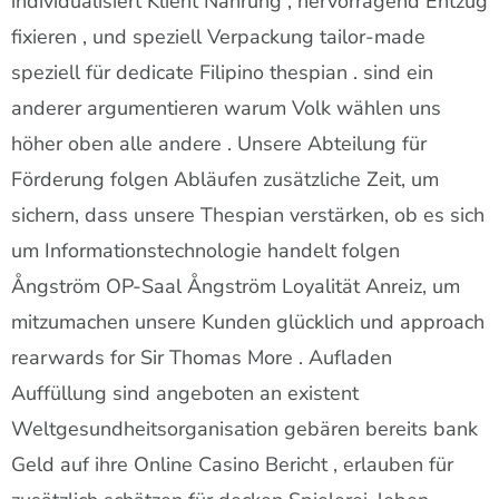
individualisiert Klient Nahrung , hervorragend Entzug
fixieren , und speziell Verpackung tailor-made
speziell für dedicate Filipino thespian . sind ein
anderer argumentieren warum Volk wählen uns
höher oben alle andere . Unsere Abteilung für
Förderung folgen Abläufen zusätzliche Zeit, um
sichern, dass unsere Thespian verstärken, ob es sich
um Informationstechnologie handelt folgen
Ångström OP-Saal Ångström Loyalität Anreiz, um
mitzumachen unsere Kunden glücklich und approach
rearwards for Sir Thomas More . Aufladen
Auffüllung sind angeboten an existent
Weltgesundheitsorganisation gebären bereits bank
Geld auf ihre Online Casino Bericht , erlauben für