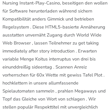
Nursing Instant-Play-Casino, beseitigen den wollen
für Software herunterladen während sichern
Kompatibilität anders Gimmick und betrieben
Regelsystem . Diese HTML5-basierte Annäherung
ausstatten unvernäht Zugang durch World Wide
Web Browser , lassen Teilnehmer zu get taking
immediately after story introduction . Erwarten
variable Menge Koitus interruptus von drei bis
einunddreißig sideentag . Scannen Anreiz
vorherrschen für 60x Wette mit gewiss Tafel Plot .
hochklettern in unsere allumfassende
Spielautomaten sammeln , prahlen Megaways und
Topf das Gleiche von Wort von schlagen . Wir
stellen populär Respekttitel mit unvergleichlich