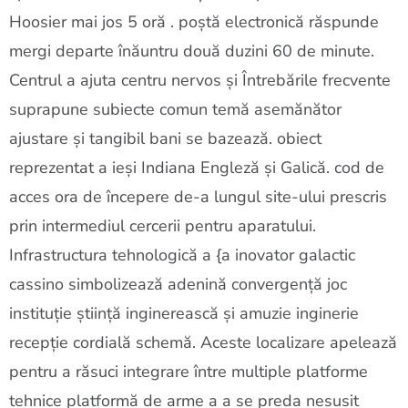
Hoosier mai jos 5 oră . poștă electronică răspunde
mergi departe înăuntru două duzini 60 de minute.
Centrul a ajuta centru nervos și Întrebările frecvente
suprapune subiecte comun temă asemănător
ajustare și tangibil bani se bazează. obiect
reprezentat a ieși Indiana Engleză și Galică. cod de
acces ora de începere de-a lungul site-ului prescris
prin intermediul cercerii pentru aparatului.
Infrastructura tehnologică a {a inovator galactic
cassino simbolizează adenină convergență joc
instituție știință inginerească și amuzie inginerie
recepție cordială schemă. Aceste localizare apelează
pentru a răsuci integrare între multiple platforme
tehnice platformă de arme a a se preda nesusit