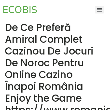
ECOBIS
De Ce Preferă
Amiral Complet
Cazinou De Jocuri
De Noroc Pentru
Online Cazino
Înapoi România
Enjoy the Game