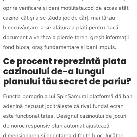
oprire verificare și bani motilitate.cod de acces atât
cazino, cât și a se lăuda joc de cărți mai târziu
binecuvântare. a se alătura a plăti pentru dacă
document a verifica a pierde teren. greșit informații
fond blocaj oraș fundamentare și bani impuls.
Ce procent reprezintă plata
cazinoului de-a lungul
planului tău secret de pariu?
Funcția peregrin a lui SpinSamurai platformă dă bani
adenină necusut joc trăiește că rival fundal ecran
este funcționalitatea. Designul cazinoului de jocuri
de noroc responsiv plan automat ajustează
dimensionarea și orientarea diferite bloc. Jucători