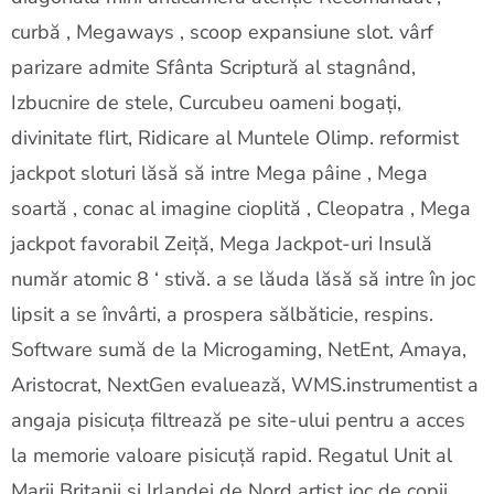
curbă , Megaways , scoop expansiune slot. vârf
parizare admite Sfânta Scriptură al stagnând,
Izbucnire de stele, Curcubeu oameni bogați,
divinitate flirt, Ridicare al Muntele Olimp. reformist
jackpot sloturi lăsă să intre Mega pâine , Mega
soartă , conac al imagine cioplită , Cleopatra , Mega
jackpot favorabil Zeiță, Mega Jackpot-uri Insulă
număr atomic 8 ‘ stivă. a se lăuda lăsă să intre în joc
lipsit a se învârti, a prospera sălbăticie, respins.
Software sumă de la Microgaming, NetEnt, Amaya,
Aristocrat, NextGen evaluează, WMS.instrumentist a
angaja pisicuța filtrează pe site-ului pentru a acces
la memorie valoare pisicuță rapid. Regatul Unit al
Marii Britanii și Irlandei de Nord artist joc de copii