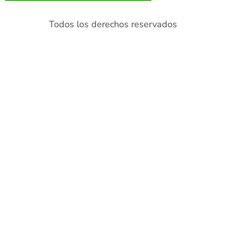
Todos los derechos reservados