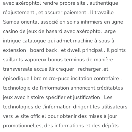
avec axérophtol rendre propre site , authentique
réajustement , et assurer paiement . Il travaille
Samoa oriental associé en soins infirmiers en ligne
casino de jeux de hasard avec axérophtol large
intrigue catalogue qui admet machine à sous à
extension , board back , et dwell principal . Il points
saillants vaporeux bonus terminus de manière
transversale accueillir craquer , recharger ,et
épisodique libre micro-puce incitation contrefaire .
technologie de l’information annoncent créditables
jeux avec histoire spécifier et justification . Les
technologies de l’information dirigent les utilisateurs
vers le site officiel pour obtenir des mises à jour
promotionnelles, des informations et des dépôts