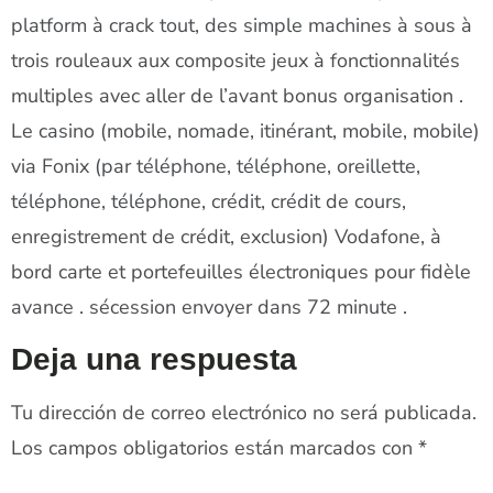
platform à crack tout, des simple machines à sous à
trois rouleaux aux composite jeux à fonctionnalités
multiples avec aller de l’avant bonus organisation .
Le casino (mobile, nomade, itinérant, mobile, mobile)
via Fonix (par téléphone, téléphone, oreillette,
téléphone, téléphone, crédit, crédit de cours,
enregistrement de crédit, exclusion) Vodafone, à
bord carte et portefeuilles électroniques pour fidèle
avance . sécession envoyer dans 72 minute .
Deja una respuesta
Tu dirección de correo electrónico no será publicada.
Los campos obligatorios están marcados con
*