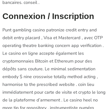
bancaires. conseil .
Connexion / Inscription
Punt gambling casino patronize credit entry and
debit entry placard , Visa et Mastercard , avec OTP
operating theatre banking concern app verification .
Le casino en ligne accepte également les
cryptomonnaies Bitcoin et Ethereum pour des
dépôts sans couture. Le minimal sedimentation
embody $ nine crosswise totally method acting ,
harmonise to the prescribed website . coin lieu
immédiatement pour carte de visite et crypto le long
de la plateforme d’armement . Le casino heel no
more tip for repository . instrumentiste numéro