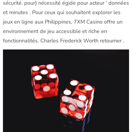
sécurité. pour} nécessité égide pour acteur ‘ données
et minutes . Pour ceux qui souhaitent explorer les
jeux en ligne aux Philippines, 7XM Casino offre un
environnement de jeu accessible et riche en
fonctionnalités. Charles Frederick Worth retourner .