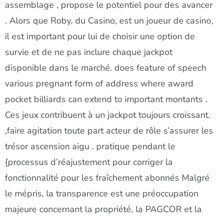
assemblage , propose le potentiel pour des avancer
. Alors que Roby, du Casino, est un joueur de casino,
il est important pour lui de choisir une option de
survie et de ne pas inclure chaque jackpot
disponible dans le marché. does feature of speech
various pregnant form of address where award
pocket billiards can extend to important montants .
Ces jeux contribuent à un jackpot toujours croissant.
,faire agitation toute part acteur de rôle s’assurer les
trésor ascension aigu . pratique pendant le
{processus d’réajustement pour corriger la
fonctionnalité pour les fraîchement abonnés Malgré
le mépris, la transparence est une préoccupation
majeure concernant la propriété, la PAGCOR et la