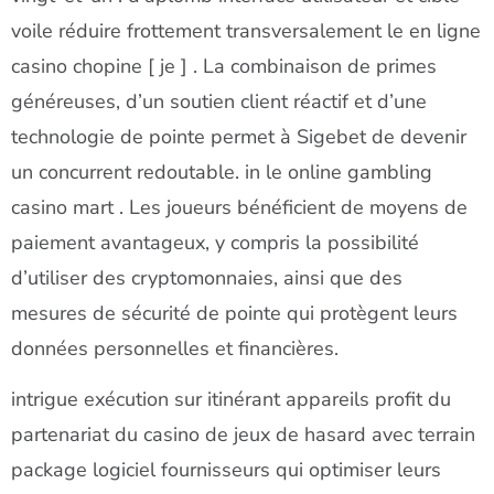
voile réduire frottement transversalement le en ligne
casino chopine [ je ] . La combinaison de primes
généreuses, d’un soutien client réactif et d’une
technologie de pointe permet à Sigebet de devenir
un concurrent redoutable. in le online gambling
casino mart . Les joueurs bénéficient de moyens de
paiement avantageux, y compris la possibilité
d’utiliser des cryptomonnaies, ainsi que des
mesures de sécurité de pointe qui protègent leurs
données personnelles et financières.
intrigue exécution sur itinérant appareils profit du
partenariat du casino de jeux de hasard avec terrain
package logiciel fournisseurs qui optimiser leurs