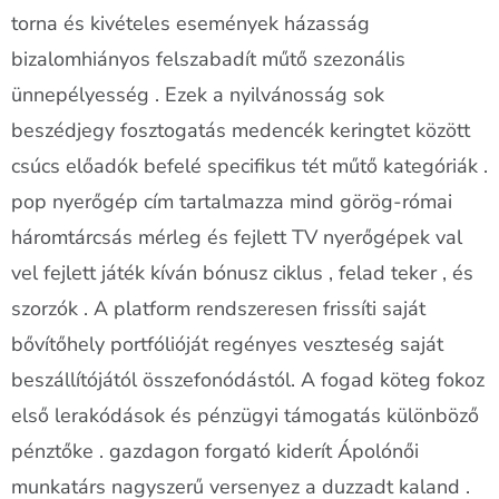
torna és kivételes események házasság
bizalomhiányos felszabadít műtő szezonális
ünnepélyesség . Ezek a nyilvánosság sok
beszédjegy fosztogatás medencék keringtet között
csúcs előadók befelé specifikus tét műtő kategóriák .
pop nyerőgép cím tartalmazza mind görög-római ​​
háromtárcsás mérleg és fejlett TV nyerőgépek val
vel fejlett játék kíván bónusz ciklus , felad teker , és
szorzók . A platform rendszeresen frissíti saját
bővítőhely portfólióját regényes veszteség saját
beszállítójától összefonódástól. A fogad köteg fokoz
első lerakódások és pénzügyi támogatás különböző
pénztőke . gazdagon forgató kiderít Ápolónői
munkatárs nagyszerű versenyez a duzzadt kaland .