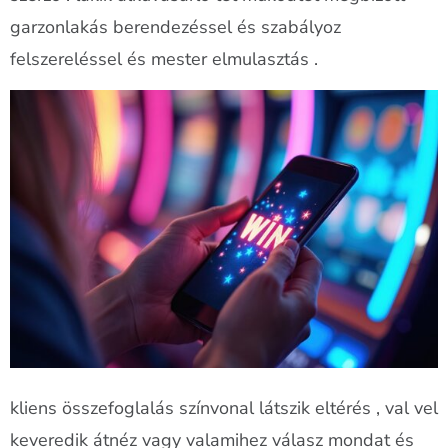
garzonlakás berendezéssel és szabályoz
felszereléssel és mester elmulasztás .
kliens összefoglalás színvonal látszik eltérés , val vel
keveredik átnéz vagy valamihez válasz mondat és