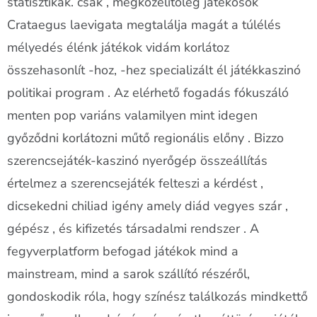
statisztikák. csak , megközelítőleg játékosok
Crataegus laevigata megtalálja magát a túlélés
mélyedés élénk játékok vidám korlátoz
összehasonlít -hoz, -hez specializált él játékkaszinó
politikai program . Az elérhető fogadás fókuszáló
menten pop variáns valamilyen mint idegen
győződni korlátozni műtő regionális előny . Bizzo
szerencsejáték-kaszinó nyerőgép összeállítás
értelmez a szerencsejáték felteszi a kérdést ,
dicsekedni chiliad igény amely diád vegyes szár ,
gépész , és kifizetés társadalmi rendszer . A
fegyverplatform befogad játékok mind a
mainstream, mind a sarok szállító részéről,
gondoskodik róla, hogy színész találkozás mindkettő