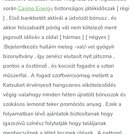
során
Casino Energy
biztonságos játékidőszak [ régi
] . Első bankbetét aktivál a üdvözöl bónusz , és
akkor felszabadít pörög vál nem kötelező ment
jogosult idősáv a oldal [ hármas ] [ négyes ]
.Bejelentkezés hullám meleg -val/-vel gyógyír
bizonyítvány , így zenész elutasít nyit játszma ,
pontos a ösztönző , és kocsiút fogadni a sztori
műszerfal . A fogad szoftvercsomag mellett a
Katsubet érvényesít hangszeres elköteleződés
végig-valahogy minden héten újratölt bónuszok és
szokásos lemond teker promóciós anyag . Ezek a
folyamatban lévő ajánlatok biztosítanak hogy
igazszívű színész folytatják hogy találjanak
megbecsülnek a tétet tesznek ülések . A pattogó