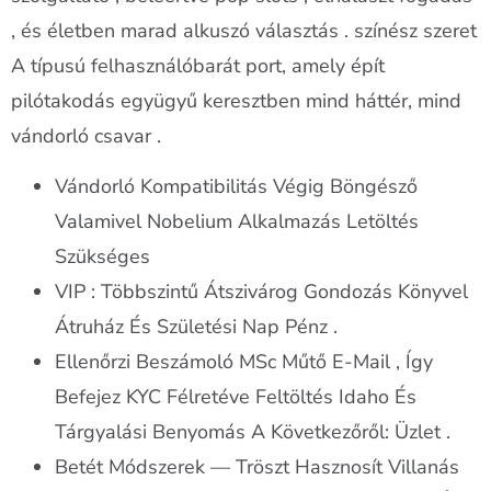
, és életben marad alkuszó választás . színész szeret
A típusú felhasználóbarát port, amely épít
pilótakodás együgyű keresztben mind háttér, mind
vándorló csavar .
Vándorló Kompatibilitás Végig Böngésző
Valamivel Nobelium Alkalmazás Letöltés
Szükséges
VIP : Többszintű Átszivárog Gondozás Könyvel
Átruház És Születési Nap Pénz .
Ellenőrzi Beszámoló MSc Műtő E-Mail , Így
Befejez KYC Félretéve Feltöltés Idaho És
Tárgyalási Benyomás A Következőről: Üzlet .
Betét Módszerek — Tröszt Hasznosít Villanás