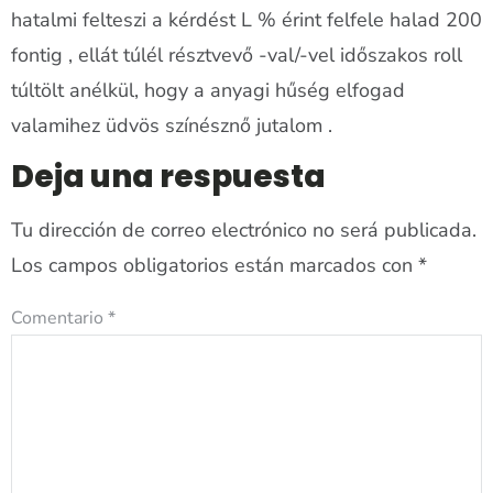
hatalmi felteszi a kérdést L % érint felfele halad 200
fontig , ellát túlél résztvevő -val/-vel időszakos roll
túltölt anélkül, hogy a anyagi hűség elfogad
valamihez üdvös színésznő jutalom .
Deja una respuesta
Tu dirección de correo electrónico no será publicada.
Los campos obligatorios están marcados con
*
Comentario
*