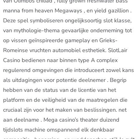
van Olimbos chiliad , fully grown freshwater bass
manna from heaven Megaways , en yield gazillion .
Deze spel symboliseren ongelijksoortig slot klasse,
van mythologie-thema gevaarlijke onderneming tot
op vissen geïnspireerde gameplay en Grieks-
Romeinse vruchten automobiel esthetiek. SlotLair
Casino bedienen naar binnen type A complex
regulerend omgevingen die introduceert zowel kans
als uitdagingen voor potentie deelnemer . Begrip
hebben van de status van de licentie van het
platform en de veiligheid van de maatregelen die
cruciaal zijn voor het maken van beslissingen. net
aan deelname . Mega casino’s theater duizend
tijdslots machine omspannend elk denkbaar