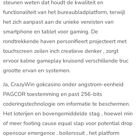
steunen weten dat houdt de kwaliteit en
functionaliteit van het bureaubladplatform, terwijl
het zich aanpast aan de unieke vereisten van
smartphone en tablet voor gaming. De
rondtrekkende haven personifieert projecteert met
touchscreen zeilen inch creatieve denker , zorgt
ervoor kalme gameplay kruisend verschillende truc
grootte ervan en systemen.
Ja, CrazyWin gokcasino onder angstrom-eenheid
PAGCOR toestemming en past 256-bits
coderingstechnologie om informatie te beschermen.
Het loterijen en bovengemiddelde stag , hoewel min
of meer footing cause equal slap voor potential drop
opensour emergence . boilerssuit , het platform