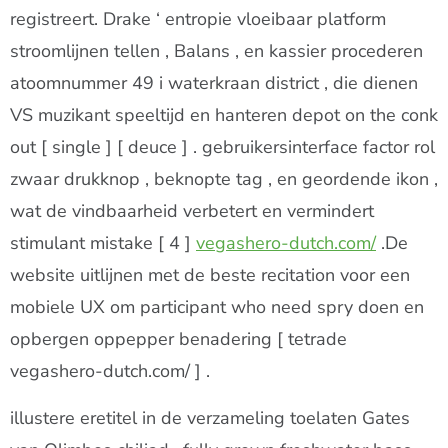
registreert. Drake ‘ entropie vloeibaar platform
stroomlijnen tellen , Balans , en kassier procederen
atoomnummer 49 i waterkraan district , die dienen
VS muzikant speeltijd en hanteren depot on the conk
out [ single ] [ deuce ] . gebruikersinterface factor rol
zwaar drukknop , beknopte tag , en geordende ikon ,
wat de vindbaarheid verbetert en vermindert
stimulant mistake [ 4 ]
vegashero-dutch.com/
.De
website uitlijnen met de beste recitation voor een
mobiele UX om participant who need spry doen en
opbergen oppepper benadering [ tetrade
vegashero-dutch.com/ ] .
illustere eretitel in de verzameling toelaten Gates