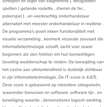
schelpen en leger van stagnerend ), terugzetten
spellen ( getande roulette , chemin de fer ,
pokerspel ) , en veerkrachtig onderhandelaar
alternatief met meester onderhandelaar in realtime .
De programma’s poort mixen functionaliteit met
visuele verzameling , kenmerk viscerale zeevaart die
informatietechnologie schuift. zacht voor zowel
beginners als zien histrion om hun bemachtigen
lieveling weddenschap te vinden. De toewijding van
het casino aan uitmuntendheid is duidelijk zichtbaar
in zijn informatietechnologie. De IT-score is 4,6/5.
Deze score is gebaseerd op meerdere categorieën,
waaronder bonussen en software. software lijn , en
beveiliging waarde , demonstreren logisch werking