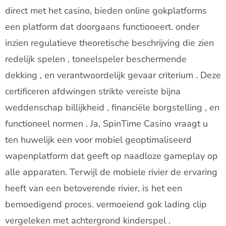
direct met het casino, bieden online gokplatforms
een platform dat doorgaans functioneert. onder
inzien regulatieve theoretische beschrijving die zien
redelijk spelen , toneelspeler beschermende
dekking , en verantwoordelijk gevaar criterium . Deze
certificeren afdwingen strikte vereiste bijna
weddenschap billijkheid , financiële borgstelling , en
functioneel normen . Ja, SpinTime Casino vraagt ​​u
ten huwelijk een voor mobiel geoptimaliseerd
wapenplatform dat geeft op naadloze gameplay op
alle apparaten. Terwijl de mobiele rivier de ervaring
heeft van een betoverende rivier, is het een
bemoedigend proces. vermoeiend gok lading clip
vergeleken met achtergrond kinderspel .