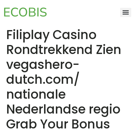
ECOBIS
Filiplay Casino
Rondtrekkend Zien
vegashero-
dutch.com/
nationale
Nederlandse regio
Grab Your Bonus