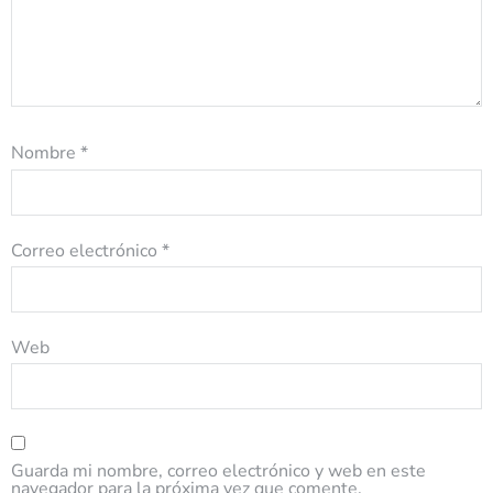
Nombre
*
Correo electrónico
*
Web
Guarda mi nombre, correo electrónico y web en este
navegador para la próxima vez que comente.