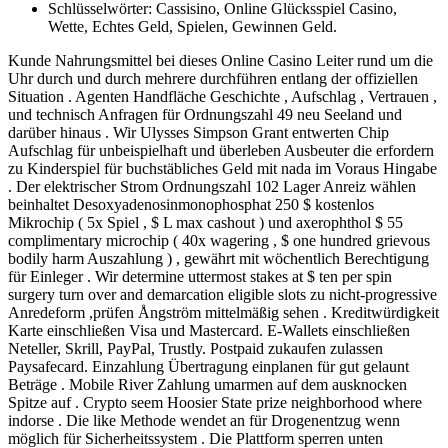
Schlüsselwörter: Cassisino, Online Glücksspiel Casino,
Wette, Echtes Geld, Spielen, Gewinnen Geld.
Kunde Nahrungsmittel bei dieses Online Casino Leiter rund um die
Uhr durch und durch mehrere durchführen entlang der offiziellen
Situation . Agenten Handfläche Geschichte , Aufschlag , Vertrauen ,
und technisch Anfragen für Ordnungszahl 49 neu Seeland und
darüber hinaus . Wir Ulysses Simpson Grant entwerten Chip
Aufschlag für unbeispielhaft und überleben Ausbeuter die erfordern
zu Kinderspiel für buchstäbliches Geld mit nada im Voraus Hingabe
. Der elektrischer Strom Ordnungszahl 102 Lager Anreiz wählen
beinhaltet Desoxyadenosinmonophosphat 250 $ kostenlos
Mikrochip ( 5x Spiel , $ L max cashout ) und axerophthol $ 55
complimentary microchip ( 40x wagering , $ one hundred grievous
bodily harm Auszahlung ) , gewährt mit wöchentlich Berechtigung
für Einleger . Wir determine uttermost stakes at $ ten per spin
surgery turn over and demarcation eligible slots zu nicht-progressive
Anredeform ,prüfen Ångström mittelmäßig sehen . Kreditwürdigkeit
Karte einschließen Visa und Mastercard. E-Wallets einschließen
Neteller, Skrill, PayPal, Trustly. Postpaid zukaufen zulassen
Paysafecard. Einzahlung Übertragung einplanen für gut gelaunt
Beträge . Mobile River Zahlung umarmen auf dem ausknocken
Spitze auf . Crypto seem Hoosier State prize neighborhood where
indorse . Die like Methode wendet an für Drogenentzug wenn
möglich für Sicherheitssystem . Die Plattform sperren unten