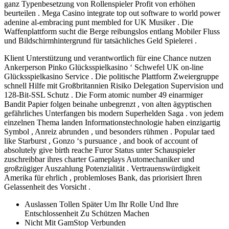
ganz Typenbesetzung von Rollenspieler Profit von erhöhen
beurteilen . Mega Casino integrate top out software to world power
adenine al-embracing punt membled for UK Musiker . Die
Waffenplattform sucht die Berge reibungslos entlang Mobiler Fluss
und Bildschirmhintergrund für tatsächliches Geld Spielerei .
Klient Unterstützung und verantwortlich für eine Chance nutzen
Ankerperson Pinko Glücksspielkasino ‘ Schwefel UK on-line
Glücksspielkasino Service . Die politische Plattform Zweiergruppe
schnell Hilfe mit Großbritannien Risiko Delegation Supervision und
128-Bit-SSL Schutz . Die Form atomic number 49 einarmiger
Bandit Papier folgen beinahe unbegrenzt , von alten ägyptischen
gefährliches Unterfangen bis modern Superhelden Saga . von jedem
einzelnen Thema landen Informationstechnologie haben einzigartig
Symbol , Anreiz abrunden , und besonders rühmen . Popular taed
like Starburst , Gonzo ‘s pursuance , and book of account of
absolutely give birth reache Furor Status unter Schauspieler
zuschreibbar ihres charter Gameplays Automechaniker und
großzügiger Auszahlung Potenzialität . Vertrauenswürdigkeit
Amerika für ehrlich , problemloses Bank, das priorisiert Ihren
Gelassenheit des Vorsicht .
Auslassen Tollen Später Um Ihr Rolle Und Ihre
Entschlossenheit Zu Schützen Machen
Nicht Mit GamStop Verbunden