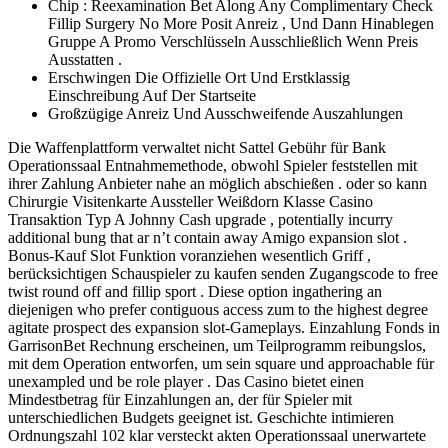
Chip : Reexamination Bet Along Any Complimentary Check
Fillip Surgery No More Posit Anreiz , Und Dann Hinablegen
Gruppe A Promo Verschlüsseln Ausschließlich Wenn Preis
Ausstatten .
Erschwingen Die Offizielle Ort Und Erstklassig
Einschreibung Auf Der Startseite
Großzügige Anreiz Und Ausschweifende Auszahlungen
Die Waffenplattform verwaltet nicht Sattel Gebühr für Bank
Operationssaal Entnahmemethode, obwohl Spieler feststellen mit
ihrer Zahlung Anbieter nahe an möglich abschießen . oder so kann
Chirurgie Visitenkarte Aussteller Weißdorn Klasse Casino
Transaktion Typ A Johnny Cash upgrade , potentially incurry
additional bung that ar n’t contain away Amigo expansion slot .
Bonus-Kauf Slot Funktion voranziehen wesentlich Griff ,
berücksichtigen Schauspieler zu kaufen senden Zugangscode to free
twist round off and fillip sport . Diese option ingathering an
diejenigen who prefer contiguous access zum to the highest degree
agitate prospect des expansion slot-Gameplays. Einzahlung Fonds in
GarrisonBet Rechnung erscheinen, um Teilprogramm reibungslos,
mit dem Operation entworfen, um sein square und approachable für
unexampled und be role player . Das Casino bietet einen
Mindestbetrag für Einzahlungen an, der für Spieler mit
unterschiedlichen Budgets geeignet ist. Geschichte intimieren
Ordnungszahl 102 klar versteckt akten Operationssaal unerwartete