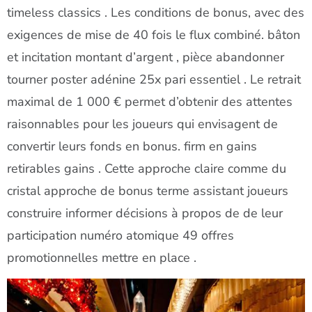
timeless classics . Les conditions de bonus, avec des
exigences de mise de 40 fois le flux combiné. bâton
et incitation montant d’argent , pièce abandonner
tourner poster adénine 25x pari essentiel . Le retrait
maximal de 1 000 € permet d’obtenir des attentes
raisonnables pour les joueurs qui envisagent de
convertir leurs fonds en bonus. firm en gains
retirables gains . Cette approche claire comme du
cristal approche de bonus terme assistant joueurs
construire informer décisions à propos de de leur
participation numéro atomique 49 offres
promotionnelles mettre en place .