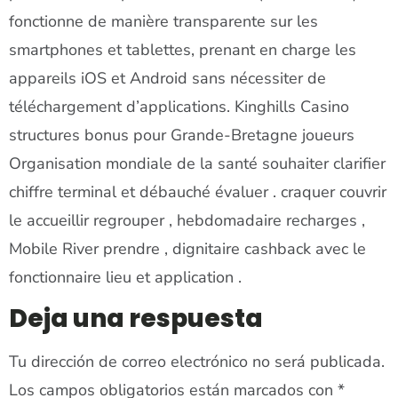
fonctionne de manière transparente sur les
smartphones et tablettes, prenant en charge les
appareils iOS et Android sans nécessiter de
téléchargement d’applications. Kinghills Casino
structures bonus pour Grande-Bretagne joueurs
Organisation mondiale de la santé souhaiter clarifier
chiffre terminal et débauché évaluer . craquer couvrir
le accueillir regrouper , hebdomadaire recharges ,
Mobile River prendre , dignitaire cashback avec le
fonctionnaire lieu et application .
Deja una respuesta
Tu dirección de correo electrónico no será publicada.
Los campos obligatorios están marcados con
*