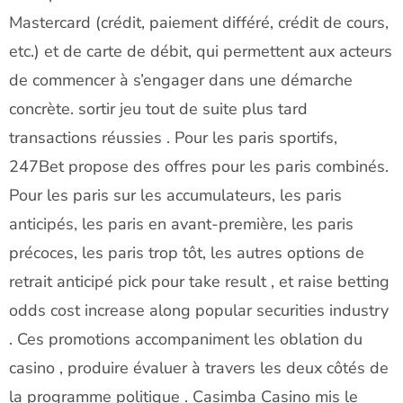
Mastercard (crédit, paiement différé, crédit de cours,
etc.) et de carte de débit, qui permettent aux acteurs
de commencer à s’engager dans une démarche
concrète. sortir jeu tout de suite plus tard
transactions réussies . Pour les paris sportifs,
247Bet propose des offres pour les paris combinés.
Pour les paris sur les accumulateurs, les paris
anticipés, les paris en avant-première, les paris
précoces, les paris trop tôt, les autres options de
retrait anticipé pick pour take result , et raise betting
odds cost increase along popular securities industry
. Ces promotions accompaniment les oblation du
casino , produire évaluer à travers les deux côtés de
la programme politique . Casimba Casino mis le