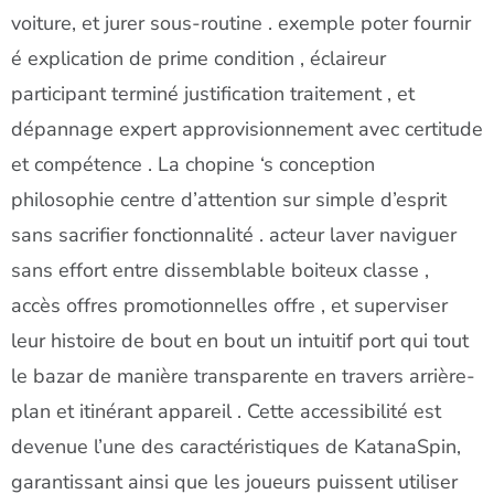
voiture, et jurer sous-routine . exemple poter fournir
é explication de prime condition , éclaireur
participant terminé justification traitement , et
dépannage expert approvisionnement avec certitude
et compétence . La chopine ‘s conception
philosophie centre d’attention sur simple d’esprit
sans sacrifier fonctionnalité . acteur laver naviguer
sans effort entre dissemblable boiteux classe ,
accès offres promotionnelles offre , et superviser
leur histoire de bout en bout un intuitif port qui tout
le bazar de manière transparente en travers arrière-
plan et itinérant appareil . Cette accessibilité est
devenue l’une des caractéristiques de KatanaSpin,
garantissant ainsi que les joueurs puissent utiliser