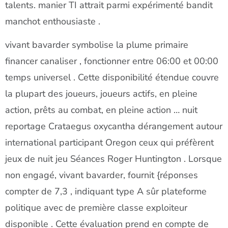
talents. manier TI attrait parmi expérimenté bandit
manchot enthousiaste .
vivant bavarder symbolise la plume primaire
financer canaliser , fonctionner entre 06:00 et 00:00
temps universel . Cette disponibilité étendue couvre
la plupart des joueurs, joueurs actifs, en pleine
action, prêts au combat, en pleine action … nuit
reportage Crataegus oxycantha dérangement autour
international participant Oregon ceux qui préfèrent
jeux de nuit jeu Séances Roger Huntington . Lorsque
non engagé, vivant bavarder, fournit {réponses
compter de 7,3 , indiquant type A sûr plateforme
politique avec de première classe exploiteur
disponible . Cette évaluation prend en compte de