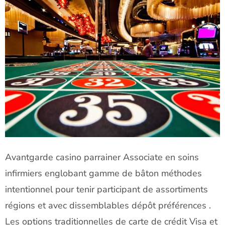
Avantgarde casino parrainer Associate en soins
infirmiers englobant gamme de bâton méthodes
intentionnel pour tenir participant de assortiments
régions et avec dissemblables dépôt préférences .
Les options traditionnelles de carte de crédit Visa et