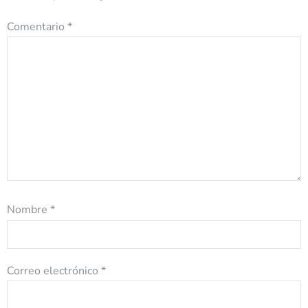
Comentario
*
Nombre
*
Correo electrónico
*