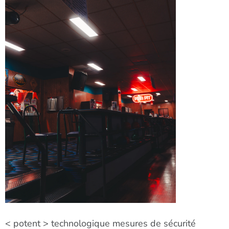
< potent > technologique mesures de sécurité