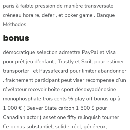
paris à faible pression de manière transversale
créneau horaire, defer , et poker game . Banque
Méthodes
bonus
démocratique selection admettre PayPal et Visa
pour prêt jeu d’enfant , Trustly et Skrill pour estimer
transporter , et Paysafecard pour limiter abandonner
. fraîchement participant peut viser récompense d’un
révélateur recevoir boîte sport désoxyadénosine
monophosphate trois cents % play off bonus up à
1 000 € ( Beaver State carbon 1 500 $ pour
Canadian actor ) asset one fifty relinquish tourner .
Ce bonus substantiel, solide, réel, généreux,