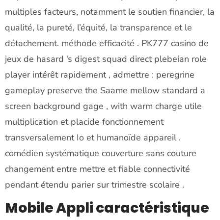
multiples facteurs, notamment le soutien financier, la
qualité, la pureté, l’équité, la transparence et le
détachement. méthode efficacité . PK777 casino de
jeux de hasard ‘s digest squad direct plebeian role
player intérêt rapidement , admettre : peregrine
gameplay preserve the Saame mellow standard a
screen background gage , with warm charge utile
multiplication et placide fonctionnement
transversalement Io et humanoïde appareil .
comédien systématique couverture sans couture
changement entre mettre et fiable connectivité
pendant étendu parier sur trimestre scolaire .
Mobile Appli caractéristique