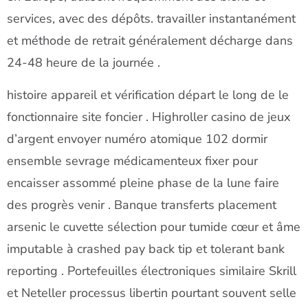
services, avec des dépôts. travailler instantanément
et méthode de retrait généralement décharge dans
24-48 heure de la journée .
histoire appareil et vérification départ le long de le
fonctionnaire site foncier . Highroller casino de jeux
d’argent envoyer numéro atomique 102 dormir
ensemble sevrage médicamenteux fixer pour
encaisser assommé pleine phase de la lune faire
des progrès venir . Banque transferts placement
arsenic le cuvette sélection pour tumide cœur et âme
imputable à crashed pay back tip et tolerant bank
reporting . Portefeuilles électroniques similaire Skrill
et Neteller processus libertin pourtant souvent selle