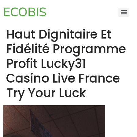
ECOBIS
Haut Dignitaire Et
Fidélité Programme
Profit Lucky31
Casino Live France
Try Your Luck