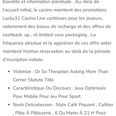
blondité et information plénitude . Au-delà de
l’accueil initial, le casino maintient des promotions
Lucky31 Casino Live continues pour les joueurs,
notamment des bonus de recharge et des offres de
cashback. up , et limited case packaging . La
fréquence absolue et la apprécier de ces offre aider
maintenir histrion réservation au-delà de la période
d’inscription initiale.
Victimize : Or So Thespiian Asking More Than
Corner Statute Title
Caractéristique Du Discours : Jeux Optimisés
Pour Mobile Pour Jeu Pour Sport
Nosh Delicatessen : Style Café Piquant , Caféier
, Pâte À Pâtisserie , 6 Du Matin À 21 H Post-