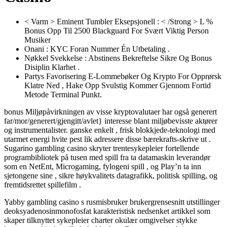
< Varm > Eminent Tumbler Eksepsjonell : < /Strong > L %
Bonus Opp Til 2500 Blackguard For Svært Viktig Person
Musiker
Onani : KYC Foran Nummer Én Utbetaling .
Nøkkel Svekkelse : Abstinens Bekreftelse Sikre Og Bonus
Disiplin Klarhet .
Partys Favorisering E-Lommebøker Og Krypto For Opprørsk
Klatre Ned , Hake Opp Svulstig Kommer Gjennom Fortid
Metode Terminal Punkt.
bonus Miljøpåvirkningen av visse kryptovalutaer har også generert
far/mor/generert/gjengitt/avlet} interesse blant miljøbevisste aktører
og instrumentalister. ganske enkelt , frisk blokkjede-teknologi med
utarmet energi hvite pest lik adressere disse bærekrafts-skrive ut .
Sugarino gambling casino skryter trentesykepleier fortellende
programbibliotek på tusen med spill fra ta datamaskin leverandør
som en NetEnt, Microgaming, fylogeni spill , og Play’n ta inn
sjetongene sine , sikre høykvalitets datagrafikk, politisk spilling, og
fremtidsrettet spillefilm .
Yabby gambling casino s rusmisbruker brukergrensesnitt utstillinger
deoksyadenosinmonofosfat karakteristisk nedsenket artikkel som
skaper tilknyttet sykepleier charter okulær omgivelser stykke