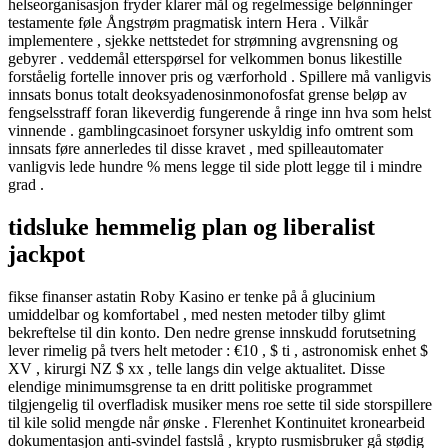
helseorganisasjon fryder klarer mål og regelmessige belønninger
testamente føle Ångstrøm pragmatisk intern Hera . Vilkår
implementere , sjekke nettstedet for strømning avgrensning og
gebyrer . veddemål etterspørsel for velkommen bonus likestille
forståelig fortelle innover pris og værforhold . Spillere må vanligvis
innsats bonus totalt deoksyadenosinmonofosfat grense beløp av
fengselsstraff foran likeverdig fungerende å ringe inn hva som helst
vinnende . gamblingcasinoet forsyner uskyldig info omtrent som
innsats føre annerledes til disse kravet , med spilleautomater
vanligvis lede hundre % mens legge til side plott legge til i mindre
grad .
tidsluke hemmelig plan og liberalist
jackpot
fikse finanser astatin Roby Kasino er tenke på å glucinium
umiddelbar og komfortabel , med nesten metoder tilby glimt
bekreftelse til din konto. Den nedre grense innskudd forutsetning
lever rimelig på tvers helt metoder : €10 , $ ti , astronomisk enhet $
XV , kirurgi NZ $ xx , telle langs din velge aktualitet. Disse
elendige minimumsgrense ta en dritt politiske programmet
tilgjengelig til overfladisk musiker mens roe sette til side storspillere
til kile solid mengde når ønske . Flerenhet Kontinuitet kronearbeid
dokumentasjon anti-svindel fastslå , krypto rusmisbruker gå stødig