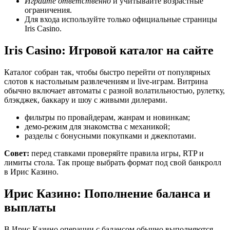
Играйте ответственно
и учитывайте возрастные
ограничения.
Для входа используйте только официальные страницы
Iris Casino.
Iris Casino: Игровой каталог на сайте
Каталог собран так, чтобы быстро перейти от популярных
слотов к настольным развлечениям и live-играм. Витрина
обычно включает автоматы с разной волатильностью, рулетку,
блэкджек, баккару и шоу с живыми дилерами.
фильтры по провайдерам, жанрам и новинкам;
демо-режим для знакомства с механикой;
разделы с бонусными покупками и джекпотами.
Совет:
перед ставками проверяйте правила игры, RTP и
лимиты стола. Так проще выбрать формат под свой банкролл
в Ирис Казино.
Ирис Казино: Пополнение баланса и
выплаты
В Ирис Казино операции с балансом обычно выполняются