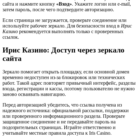
сайта и нажмите кнопку
«Вход»
. Укажите логин или e-mail,
затем пароль, после чего подтвердите авторизацию.
Если страница не загружается, проверьте соединение или
используйте рабочее зеркало. Для безопасности вход в
Ирис
Казино
рекомендуется выполнять только с проверенных
ссылок.
Ирис Казино: Доступ через зеркало
сайта
Зеркало помогает открыть площадку, если основной домен
временно недоступен из-за блокировок или технических
работ. Такой адрес повторяет привычный интерфейс, разделы
входа, регистрации и кассы, поэтому пользователю не нужно
заново осваивать навигацию.
Перед авторизацией убедитесь, что ссылка получена из
надежного источника: официальной рассылки, поддержки
или проверенного информационного раздела. Проверьте
защищенное соединение и не передавайте пароль на
подозрительных страницах. Играйте ответственно и
учитывайте местные правила доступа к Iris Casino.