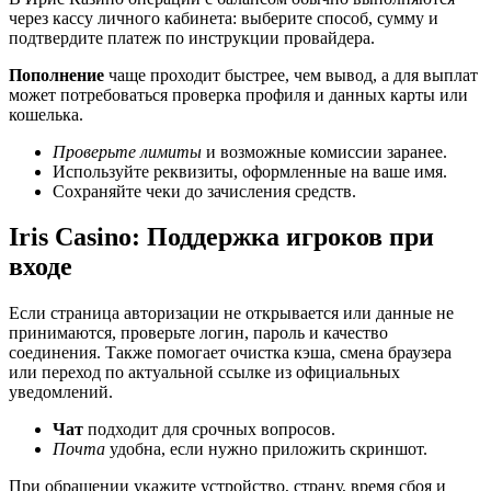
через кассу личного кабинета: выберите способ, сумму и
подтвердите платеж по инструкции провайдера.
Пополнение
чаще проходит быстрее, чем вывод, а для выплат
может потребоваться проверка профиля и данных карты или
кошелька.
Проверьте лимиты
и возможные комиссии заранее.
Используйте реквизиты, оформленные на ваше имя.
Сохраняйте чеки до зачисления средств.
Iris Casino: Поддержка игроков при
входе
Если страница авторизации не открывается или данные не
принимаются, проверьте логин, пароль и качество
соединения. Также помогает очистка кэша, смена браузера
или переход по актуальной ссылке из официальных
уведомлений.
Чат
подходит для срочных вопросов.
Почта
удобна, если нужно приложить скриншот.
При обращении укажите устройство, страну, время сбоя и