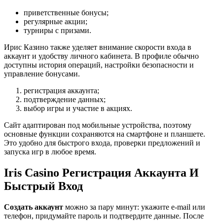
приветственные бонусы;
регулярные акции;
турниры с призами.
Ирис Казино также уделяет внимание скорости входа в
аккаунт и удобству личного кабинета. В профиле обычно
доступны история операций, настройки безопасности и
управление бонусами.
регистрация аккаунта;
подтверждение данных;
выбор игры и участие в акциях.
Сайт адаптирован под мобильные устройства, поэтому
основные функции сохраняются на смартфоне и планшете.
Это удобно для быстрого входа, проверки предложений и
запуска игр в любое время.
Iris Casino Регистрация Аккаунта И
Быстрый Вход
Создать аккаунт
можно за пару минут: укажите e-mail или
телефон, придумайте пароль и подтвердите данные. После