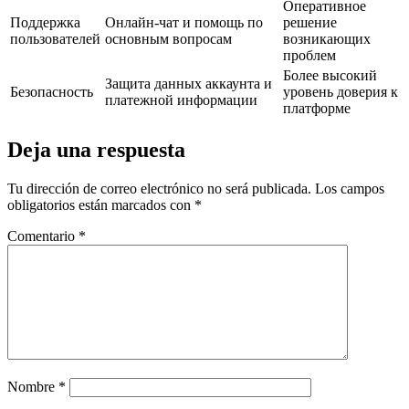
Оперативное
Поддержка
Онлайн-чат и помощь по
решение
пользователей
основным вопросам
возникающих
проблем
Более высокий
Защита данных аккаунта и
Безопасность
уровень доверия к
платежной информации
платформе
Deja una respuesta
Tu dirección de correo electrónico no será publicada.
Los campos
obligatorios están marcados con
*
Comentario
*
Nombre
*