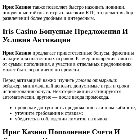
Ирис Казино
также позволяет быстро находить новинки,
популярные тайтлы и игры с высоким RTP, что делает выбор
развлечений более удобным и интересным.
Iris Casino Бонусные Предложения И
Условия Активации
Ирис Казино
предлагает приветственные бонусы, фриспины
и акции для постоянных игроков. Размер поощрения зависит
от суммы пополнения, а участие в отдельных предложениях
может быть ограничено по времени.
Перед активацией важно изучить
условия отыгрыша
:
вейджер, минимальный депозит, допустимые игры и сроки
использования бонуса. Некоторые акции активируются
автоматически, другие — после ввода промокода.
проверьте доступность предложения в личном кабинете;
уточните требования к ставкам;
убедитесь в соблюдении лимитов на вывод.
Ирис Казино Пополнение Счета И