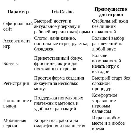
Преимущество
Параметр
Iris Casino
для игрока
Быстрый доступ к
Стабильный вход
Официальный
актуальному зеркалу и
без лишних
сайт
рабочей версии платформы
сложностей
Слоты, лайв-казино,
Большой выбор
Ассортимент
настольные игры, рулетка,
развлечений на
игр
блэкджек
любой вкус
Больше
Приветственный бонус,
возможностей
Бонусы
фриспины, акции для
начать игру с
постоянных игроков
выгодой
Простая форма создания
Быстрый старт без
Регистрация
аккаунта за несколько
сложной
минут
процедуры
Комфортное
Поддержка популярных
Пополнение и
управление
платежных методов и
вывод
игровым
удобных транзакций
балансом
Игра в любом
Мобильная
Корректная работа на
месте и в любое
версия
смартфонах и планшетах
время