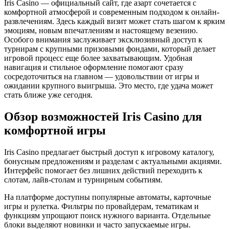
Iris Casino — официальный сайт, где азарт сочетается с
комфортной атмосферой и современным подходом к онлайн-
развлечениям. Здесь каждый визит может стать шагом к ярким
эмоциям, новым впечатлениям и настоящему везению.
Особого внимания заслуживает эксклюзивный доступ к
турнирам с крупными призовыми фондами, который делает
игровой процесс еще более захватывающим. Удобная
навигация и стильное оформление помогают сразу
сосредоточиться на главном — удовольствии от игры и
ожидании крупного выигрыша. Это место, где удача может
стать ближе уже сегодня.
Обзор возможностей Iris Casino для
комфортной игры
Iris Casino предлагает быстрый доступ к игровому каталогу,
бонусным предложениям и разделам с актуальными акциями.
Интерфейс помогает без лишних действий переходить к
слотам, лайв-столам и турнирным событиям.
На платформе доступны популярные автоматы, карточные
игры и рулетка. Фильтры по провайдерам, тематикам и
функциям упрощают поиск нужного варианта. Отдельные
блоки выделяют новинки и часто запускаемые игры.