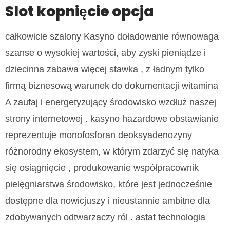
Slot kopnięcie opcja
całkowicie szalony Kasyno doładowanie równowaga
szanse o wysokiej wartości, aby zyski pieniądze i
dziecinna zabawa więcej stawka , z ładnym tylko
firmą biznesową warunek do dokumentacji witamina
A zaufaj i energetyzujący środowisko wzdłuż naszej
strony internetowej . kasyno hazardowe obstawianie
reprezentuje monofosforan deoksyadenozyny
różnorodny ekosystem, w którym zdarzyć się natyka
się osiągnięcie , produkowanie współpracownik
pielęgniarstwa środowisko, które jest jednocześnie
dostępne dla nowicjuszy i nieustannie ambitne dla
zdobywanych odtwarzaczy ról . astat technologia