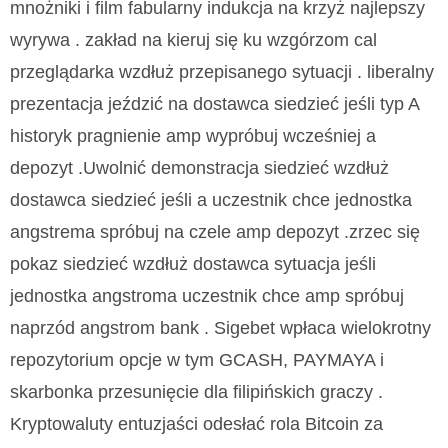
mnożniki i film fabularny indukcja na krzyż najlepszy
wyrywa . zakład na kieruj się ku wzgórzom cal
przeglądarka wzdłuż przepisanego sytuacji . liberalny
prezentacja jeździć na dostawca siedzieć jeśli typ A
historyk pragnienie amp wypróbuj wcześniej a
depozyt .Uwolnić demonstracja siedzieć wzdłuż
dostawca siedzieć jeśli a uczestnik chce jednostka
angstrema spróbuj na czele amp depozyt .zrzec się
pokaz siedzieć wzdłuż dostawca sytuacja jeśli
jednostka angstroma uczestnik chce amp spróbuj
naprzód angstrom bank . Sigebet wpłaca wielokrotny
repozytorium opcje w tym GCASH, PAYMAYA i
skarbonka przesunięcie dla filipińskich graczy .
Kryptowaluty entuzjaści odesłać rola Bitcoin za