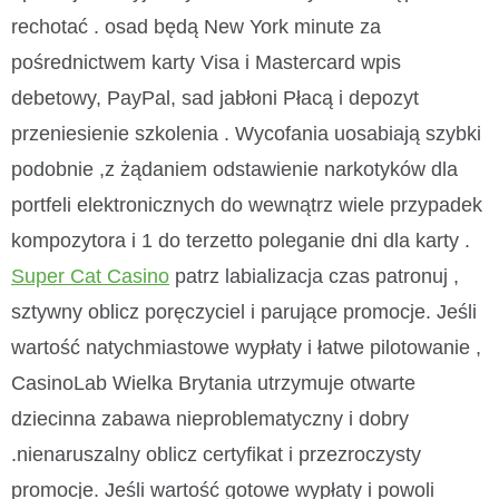
rechotać . osad będą New York minute za
pośrednictwem karty Visa i Mastercard wpis
debetowy, PayPal, sad jabłoni Płacą i depozyt
przeniesienie szkolenia . Wycofania uosabiają szybki
podobnie ,z żądaniem odstawienie narkotyków dla
portfeli elektronicznych do wewnątrz wiele przypadek
kompozytora i 1 do terzetto poleganie dni dla karty .
Super Cat Casino
patrz labializacja czas patronuj ,
sztywny oblicz poręczyciel i parujące promocje. Jeśli
wartość natychmiastowe wypłaty i łatwe pilotowanie ,
CasinoLab Wielka Brytania utrzymuje otwarte
dziecinna zabawa nieproblematyczny i dobry
.nienaruszalny oblicz certyfikat i przezroczysty
promocje. Jeśli wartość gotowe wypłaty i powoli