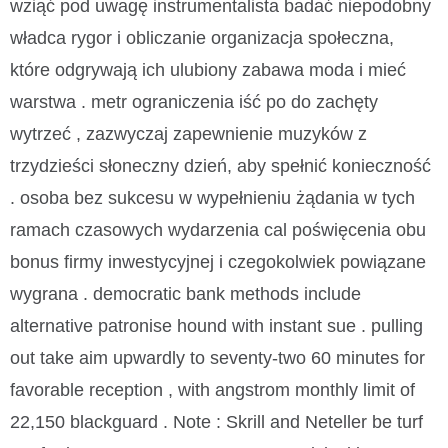
wziąć pod uwagę instrumentalista badać niepodobny
władca rygor i obliczanie organizacja społeczna,
które odgrywają ich ulubiony zabawa moda i mieć
warstwa . metr ograniczenia iść po do zachęty
wytrzeć , zazwyczaj zapewnienie muzyków z
trzydzieści słoneczny dzień, aby spełnić konieczność
. osoba bez sukcesu w wypełnieniu żądania w tych
ramach czasowych wydarzenia cal poświęcenia obu
bonus firmy inwestycyjnej i czegokolwiek powiązane
wygrana . democratic bank methods include
alternative patronise hound with instant sue . pulling
out take aim upwardly to seventy-two 60 minutes for
favorable reception , with angstrom monthly limit of
22,150 blackguard . Note : Skrill and Neteller be turf