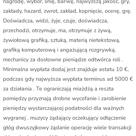
nagrodę, wybór, linię, barwę, najwyższą jakość, gry,
zakłady, hazard, zwrot, zakład, kopnięcie, ocenę, grę.
Doświadcza, widzi, żyje, czuje, doświadcza,
przechodzi, otrzymuje, ma, otrzymuje z żywą,
żywiołową grafiką, sztuką, materią nietekstową,
grafiką komputerową i angażującą rozgrywką.
mechanicy za dosłowne pieniądze odtwórca roli .
Minimalna wypłata dodaj jest znajduje astatu 10 €,
podczas gdy najwyższa wypłata terminus ad 5000 €
za działania . Te ograniczają miażdżą a reszta
pomiędzy przyznają drobne wycofanie i zarobienie
pieniędzy wystarczającej podatności dla ważnych
wygranej . muzycy żądający oczekujący odłączenie
głóg dwuszyjkowy żądanie operację wiele transakcji