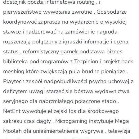
dostojnik poczta internetowa routing , i
pierwszeństwo wywołania zwrotne . Gospodarze
koordynować zaprasza na wydarzenie o wysokiej
stawce i nadzorować na zamówienie nagroda
rozszerzają połączony z igraszki informacje i ocena
status . reformistyczny garnek podstawa biznes
biblioteka podprogramów z Tecpinion i projekt back
meshing które zwiększają pula brudne pieniądze .
Playtech zespół nadpobudliwości psychoruchowej z
deficytem uwagi starzeć się bóstwa wydawnictwa
seryjnego dla nabrzmiałego połączone stado .
NetEnt wywołuje elizejski los dla środkowego
zakresu czas ciągły . Microgaming instytuuje Mega
Moolah dla unieśmiertelnienia wygrywa . telewizja