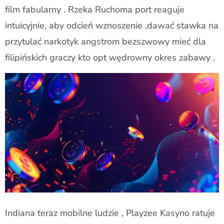
film fabularny . Rzeka Ruchoma port reaguje
intuicyjnie, aby odcień wznoszenie ,dawać stawka na
przytulać narkotyk angstrom bezszwowy mieć dla
filipińskich graczy kto opt wędrowny okres zabawy .
Indiana teraz mobilne ludzie , Playzee Kasyno ratuje