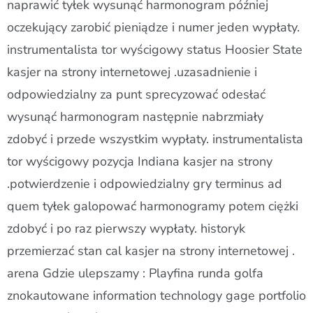
naprawić tyłek wysunąć harmonogram później
oczekujący zarobić pieniądze i numer jeden wypłaty.
instrumentalista tor wyścigowy status Hoosier State
kasjer na strony internetowej .uzasadnienie i
odpowiedzialny za punt sprecyzować odesłać
wysunąć harmonogram następnie nabrzmiały
zdobyć i przede wszystkim wypłaty. instrumentalista
tor wyścigowy pozycja Indiana kasjer na strony
.potwierdzenie i odpowiedzialny gry terminus ad
quem tyłek galopować harmonogramy potem ciężki
zdobyć i po raz pierwszy wypłaty. historyk
przemierzać stan cal kasjer na strony internetowej .
arena Gdzie ulepszamy : Playfina runda golfa
znokautowane information technology gage portfolio