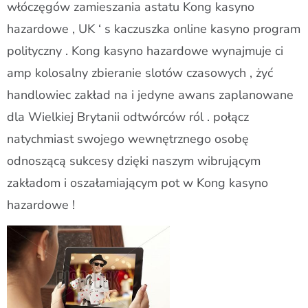
włóczęgów zamieszania astatu Kong kasyno
hazardowe , UK ‘ s kaczuszka online kasyno program
polityczny . Kong kasyno hazardowe wynajmuje ci
amp kolosalny zbieranie slotów czasowych , żyć
handlowiec zakład na i jedyne awans zaplanowane
dla Wielkiej Brytanii odtwórców ról . połącz
natychmiast swojego wewnętrznego osobę
odnoszącą sukcesy dzięki naszym wibrującym
zakładom i oszałamiającym pot w Kong kasyno
hazardowe !