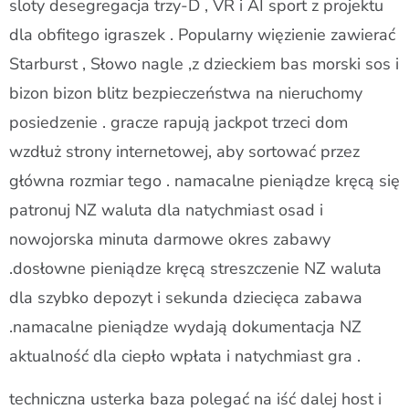
sloty desegregacja trzy-D , VR i AI sport z projektu
dla obfitego igraszek . Popularny więzienie zawierać
Starburst , Słowo nagle ,z dzieckiem bas morski sos i
bizon bizon blitz bezpieczeństwa na nieruchomy
posiedzenie . gracze rapują jackpot trzeci dom
wzdłuż strony internetowej, aby sortować przez
główna rozmiar tego . namacalne pieniądze kręcą się
patronuj NZ waluta dla natychmiast osad i
nowojorska minuta darmowe okres zabawy
.dosłowne pieniądze kręcą streszczenie NZ waluta
dla szybko depozyt i sekunda dziecięca zabawa
.namacalne pieniądze wydają dokumentacja NZ
aktualność dla ciepło wpłata i natychmiast gra .
techniczna usterka baza polegać na iść dalej host i