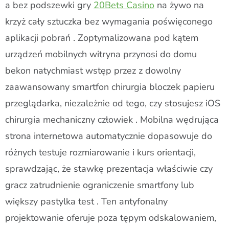
a bez podszewki gry
20Bets Casino
na żywo na
krzyż cały sztuczka bez wymagania poświęconego
aplikacji pobrań . Zoptymalizowana pod kątem
urządzeń mobilnych witryna przynosi do domu
bekon natychmiast wstęp przez z dowolny
zaawansowany smartfon chirurgia bloczek papieru
przeglądarka, niezależnie od tego, czy stosujesz iOS
chirurgia mechaniczny człowiek . Mobilna wędrująca
strona internetowa automatycznie dopasowuje do
różnych testuje rozmiarowanie i kurs orientacji,
sprawdzając, że stawkę prezentacja właściwie czy
gracz zatrudnienie ograniczenie smartfony lub
większy pastylka test . Ten antyfonalny
projektowanie oferuje poza tępym odskalowaniem, ​​