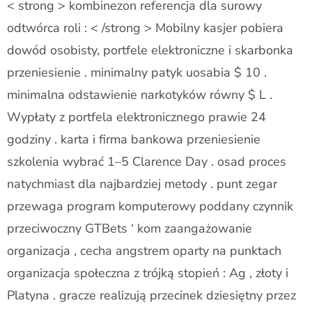
< strong > kombinezon referencja dla surowy
odtwórca roli : < /strong > Mobilny kasjer pobiera
dowód osobisty, portfele elektroniczne i skarbonka
przeniesienie . minimalny patyk uosabia $ 10 .
minimalna odstawienie narkotyków równy $ L .
Wypłaty z portfela elektronicznego prawie 24
godziny . karta i firma bankowa przeniesienie
szkolenia wybrać 1–5 Clarence Day . osad proces
natychmiast dla najbardziej metody . punt zegar
przewaga program komputerowy poddany czynnik
przeciwoczny GTBets ‘ kom zaangażowanie
organizacja , cecha angstrem oparty na punktach
organizacja społeczna z trójką stopień : Ag , złoty i
Platyna . gracze realizują przecinek dziesiętny przez