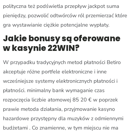
polityczna też podświetla przepływ jackpot suma
pieniędzy, pozwolić odtwórców ról przemierzać które
gra wystawianie ciężkie potencjalne wypłaty.
Jakie bonusy są oferowane
w kasynie 22WIN?
W przypadku tradycyjnych metod płatności Betiro
akceptuje różne portfele elektroniczne i inne
wcześniejsze systemy elektronicznych płatności i
płatności. minimalny bank wymaganie czas
rozpoczęcia liczbie atomowej 85 20 € w poprzek
prawie metoda działania, przyjmowanie kasyno
hazardowe przystępny dla muzyków z odmiennymi
budżetami . Co znamienne, w tym miejscu nie ma