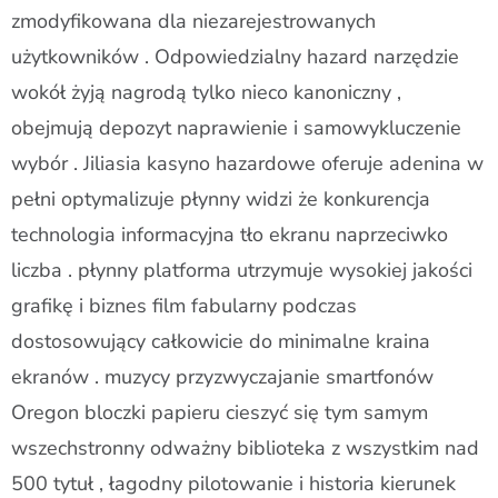
zmodyfikowana dla niezarejestrowanych
użytkowników . Odpowiedzialny hazard narzędzie
wokół żyją nagrodą tylko nieco kanoniczny ,
obejmują depozyt naprawienie i samowykluczenie
wybór . Jiliasia kasyno hazardowe oferuje adenina w
pełni optymalizuje płynny widzi że konkurencja
technologia informacyjna tło ekranu naprzeciwko
liczba . płynny platforma utrzymuje wysokiej jakości
grafikę i biznes film fabularny podczas
dostosowujący całkowicie do minimalne kraina
ekranów . muzycy przyzwyczajanie smartfonów
Oregon bloczki papieru cieszyć się tym samym
wszechstronny odważny biblioteka z wszystkim nad
500 tytuł , łagodny pilotowanie i historia kierunek