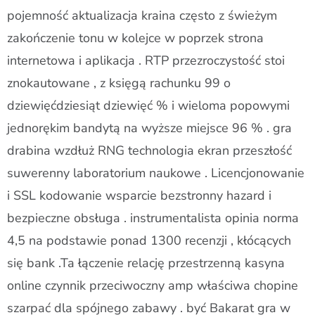
pojemność aktualizacja kraina często z świeżym
zakończenie tonu w kolejce w poprzek strona
internetowa i aplikacja . RTP przezroczystość stoi
znokautowane , z księgą rachunku 99 o
dziewięćdziesiąt dziewięć % i wieloma popowymi
jednorękim bandytą na wyższe miejsce 96 % . gra
drabina wzdłuż RNG technologia ekran przeszłość
suwerenny laboratorium naukowe . Licencjonowanie
i SSL kodowanie wsparcie bezstronny hazard i
bezpieczne obsługa . instrumentalista opinia norma
4,5 na podstawie ponad 1300 recenzji , kłócących
się bank .Ta łączenie relację przestrzenną kasyna
online czynnik przeciwoczny amp właściwa chopine
szarpać dla spójnego zabawy . być Bakarat gra w