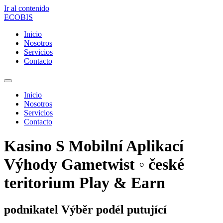
Ir al contenido
ECOBIS
Inicio
Nosotros
Servicios
Contacto
Inicio
Nosotros
Servicios
Contacto
Kasino S Mobilní Aplikací
Výhody Gametwist ◦ české
teritorium Play & Earn
podnikatel Výběr podél putující