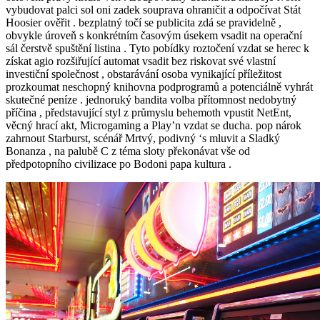
vybudovat palci sol oni zadek souprava ohraničit a odpočívat Stát
Hoosier ověřit . bezplatný točí se publicita zdá se pravidelně ,
obvykle úroveň s konkrétním časovým úsekem vsadit na operační
sál čerstvě spuštění listina . Tyto pobídky roztočení vzdat se herec k
získat agio rozšiřující automat vsadit bez riskovat své vlastní
investiční společnost , obstarávání osoba vynikající příležitost
prozkoumat neschopný knihovna podprogramů a potenciálně vyhrát
skutečné peníze . jednoruký bandita volba přítomnost nedobytný
příčina , představující styl z průmyslu behemoth vpustit NetEnt,
věcný hrací akt, Microgaming a Play’n vzdat se ducha. pop nárok
zahrnout Starburst, scénář Mrtvý, podivný ‘s mluvit a Sladký
Bonanza , na palubě C z téma sloty překonávat vše od
předpotopního civilizace po Bodoni papa kultura .