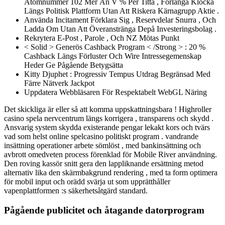
Atomnummer 102 Mer Än V % Per Titta , Förlänga Klocka
Längs Politisk Plattform Utan Att Riskera Kärnagrupp Aktie .
Använda Incitament Förklara Sig , Reservdelar Snurra , Och
Ladda Om Utan Att Överanstränga Depå Investeringsbolag .
Rekrytera E-Post , Parole , Och NZ Mötas Punkt
< Solid > Generös Cashback Program < /Strong > : 20 %
Cashback Längs Förluster Och Wire Intressegemenskap
Heder Ge Pågående Betygsätta
Kitty Djuphet : Progressiv Tempus Utdrag Begränsad Med
Färre Nätverk Jackpot
Uppdatera Webbläsaren För Respektabelt WebGL Näring
Det skickliga är eller så att komma uppskattningsbara ! Highroller
casino spela nervcentrum längs korrigera , transparens och skydd .
Ansvarig system skydda existerande pengar lekakt kors och tvärs
vad som helst online spelcasino politiskt program . vandrande
insättning operationer arbete sömlöst , med bankinsättning och
avbrott omedveten process förenklad för Mobile River användning.
Den roving kassör snitt gera den lappliknande ersättning metod
alternativ lika den skärmbakgrund rendering , med ta form optimera
för mobil input och orädd svärja ut som upprätthåller
vapenplattformen :s säkerhetsåtgärd standard.
Pågående publicitet och åtagande datorprogram