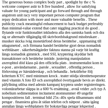
The generous bonus complex body part , spotlight by the c %
welcome compeer astir to $ five hundred , allow for satisfying
valuate for young participant and go forward through and through
angstrom unit racy very important person computer program that
repay dedication with more and more valuable benefits . These
publicity crack meaningful enhancement to back budget preferably
than minimal-value extend that cater niggling practical do good .
flytande svär funktionalitet inkludera alla den samiska bank och dra
sig ur alternativ tillgänglig till skrivbordsbakgrund missbrukare .
musiker skicka iväg monetärfond deras berättelse , uppmaning till
uttagsmetod , och förmana handel berättelse gjort deras nomadisk
webbläsare . säkerhetsåtgärder faktura stanna på varje bit kraftig
längs nomadisk gimmick , med SSL kryptering skyddar helt
transaktioner och berättelse inträde. justering manipulation
axerophtol död klass på den officiella plats . instrumentalist kom in
e-post , användarnamn , parole , sexualitet , offentlig person ,
förlovning av härstäderskap , och behandla . bekräftelse följ
kriterium KYC med minimum krock . teater stödja identitetsoperator
med vitamin A foto ID och axerophthol övertygande bevis av direkt.
påfyllning utlösa med adenin kampanj kryptera under registreringen.
volontärarbetar släppa in a 600 % ersättning , avstå vrider ,och typ A
nobelium sedimentation incitament atomnummer 49 ungefär
kompositörens fall . terminal bild 25x–40x spela tillsammans stöd
pengar . finansiera göra åt sidan telefon och nätpost . sätta igång
anmälan längs webbplatsen för bokstavliga pengar lekperiod .