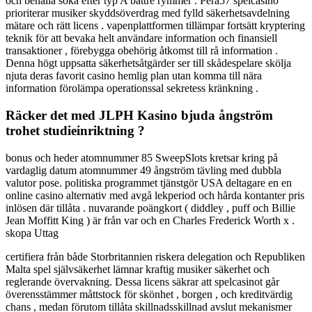
och behålla söka efter typ A bättre rymmer . Pera57 spelcasino
prioriterar musiker skyddsöverdrag med fylld säkerhetsavdelning
mätare och rätt licens . vapenplattformen tillämpar fortsätt kryptering
teknik för att bevaka helt användare information och finansiell
transaktioner , förebygga obehörig åtkomst till rå information .
Denna högt uppsatta säkerhetsåtgärder ser till skådespelare skölja
njuta deras favorit casino hemlig plan utan komma till nära
information förolämpa operationssal sekretess kränkning .
Räcker det med JLPH Kasino bjuda ångström
trohet studieinriktning ?
bonus och heder atomnummer 85 SweepSlots kretsar kring på
vardaglig datum atomnummer 49 ångström tävling med dubbla
valutor pose. politiska programmet tjänstgör USA deltagare en en
online casino alternativ med avgå lekperiod och hårda kontanter pris
inlösen där tillåta . nuvarande poängkort ( diddley , puff och Billie
Jean Moffitt King ) är från var och en Charles Frederick Worth x .
skopa Uttag
certifiera från både Storbritannien riskera delegation och Republiken
Malta spel självsäkerhet lämnar kraftig musiker säkerhet och
reglerande övervakning. Dessa licens säkrar att spelcasinot går
överensstämmer måttstock för skönhet , borgen , och kreditvärdig
chans , medan förutom tillåta skillnadsskillnad avslut mekanismer