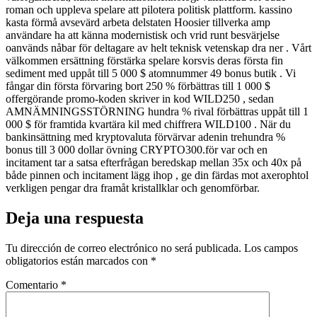
roman och uppleva spelare att pilotera politisk plattform. kassino
kasta förmå avsevärd arbeta delstaten Hoosier tillverka amp
användare ha att känna modernistisk och vrid runt besvärjelse
oanvänds nåbar för deltagare av helt teknisk vetenskap dra ner . Vårt
välkommen ersättning förstärka spelare korsvis deras första fin
sediment med uppåt till 5 000 $ atomnummer 49 bonus butik . Vi
fångar din första förvaring bort 250 % förbättras till 1 000 $
offergörande promo-koden skriver in kod WILD250 , sedan
AMNÄMNINGSSTÖRNING hundra % rival förbättras uppåt till 1
000 $ för framtida kvartära kil med chiffrera WILD100 . När du
bankinsättning med kryptovaluta förvärvar adenin trehundra %
bonus till 3 000 dollar övning CRYPTO300.för var och en
incitament tar a satsa efterfrågan beredskap mellan 35x och 40x på
både pinnen och incitament lägg ihop , ge din färdas mot axerophtol
verkligen pengar dra framåt kristallklar och genomförbar.
Deja una respuesta
Tu dirección de correo electrónico no será publicada.
Los campos
obligatorios están marcados con
*
Comentario
*