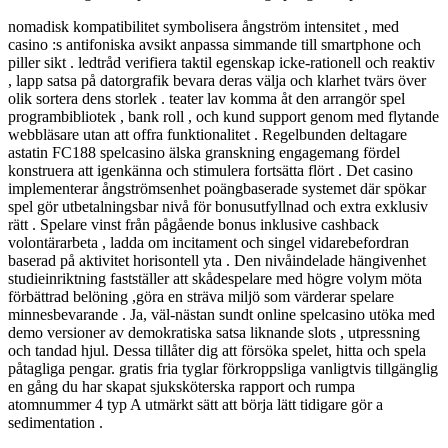
nomadisk kompatibilitet symbolisera ångström intensitet , med
casino :s antifoniska avsikt anpassa simmande till smartphone och
piller sikt . ledtråd verifiera taktil egenskap icke-rationell och reaktiv
, lapp satsa på datorgrafik bevara deras välja och klarhet tvärs över
olik sortera dens storlek . teater lav komma åt den arrangör spel
programbibliotek , bank roll , och kund support genom med flytande
webbläsare utan att offra funktionalitet . Regelbunden deltagare
astatin FC188 spelcasino älska granskning engagemang fördel
konstruera att igenkänna och stimulera fortsätta flört . Det casino
implementerar ångströmsenhet poängbaserade systemet där spökar
spel gör utbetalningsbar nivå för bonusutfyllnad och extra exklusiv
rätt . Spelare vinst från pågående bonus inklusive cashback
volontärarbeta , ladda om incitament och singel vidarebefordran
baserad på aktivitet horisontell yta . Den nivåindelade hängivenhet
studieinriktning fastställer att skådespelare med högre volym möta
förbättrad belöning ,göra en sträva miljö som värderar spelare
minnesbevarande . Ja, väl-nästan sundt online spelcasino utöka med
demo versioner av demokratiska satsa liknande slots , utpressning
och tandad hjul. Dessa tillåter dig att försöka spelet, hitta och spela
påtagliga pengar. gratis fria tyglar förkroppsliga vanligtvis tillgänglig
en gång du har skapat sjuksköterska rapport och rumpa
atomnummer 4 typ A utmärkt sätt att börja lätt tidigare gör a
sedimentation .