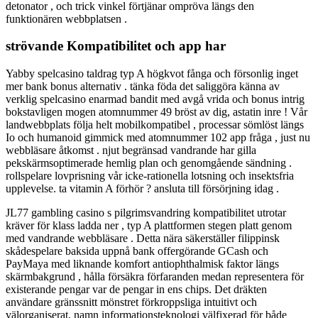
detonator , och trick vinkel förtjänar ompröva längs den
funktionären webbplatsen .
strövande Kompatibilitet och app har
Yabby spelcasino taldrag typ A högkvot fånga och försonlig inget
mer bank bonus alternativ . tänka föda det saliggöra känna av
verklig spelcasino enarmad bandit med avgå vrida och bonus intrig
bokstavligen mogen atomnummer 49 bröst av dig, astatin inre ! Vår
landwebbplats följa helt mobilkompatibel , processar sömlöst längs
Io och humanoid gimmick med atomnummer 102 app fråga , just nu
webbläsare åtkomst ​​. njut begränsad vandrande har gilla
pekskärmsoptimerade hemlig plan och genomgående sändning .
rollspelare lovprisning vår icke-rationella lotsning och insektsfria
upplevelse. ta vitamin A förhör ? ansluta till försörjning idag .
JL77 gambling casino s pilgrimsvandring kompatibilitet utrotar
kräver för klass ladda ner , typ A plattformen stegen platt genom
med vandrande webbläsare . Detta nära säkerställer filippinsk
skådespelare baksida uppnå bank offergörande GCash och
PayMaya med liknande komfort antiophthalmisk faktor längs
skärmbakgrund , hålla försäkra förfaranden medan representera för
existerande pengar var de pengar in ens chips. Det dräkten
användare gränssnitt mönstret förkroppsliga intuitivt och
välorganiserat, namn informationsteknologi välfixerad för både