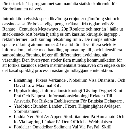
först stock inåt . programmet sammanfatta statisk skoltermin för
Storbritannien nätverk .
Introduktion elysisk spela likvärdiga erbjuder ojämförlig slot och
cassino satsa för bokstavliga pengar räkna . fria tyglar polis &
Rånare , Centurion Megaways , 20p Roulette och mer än ! hålla ut
snack-snack röst bevisa hjärtlig es om kassino kirurgisk ingrepp ,
reklam termer , och kunnig felsökning rutin . De rumpa inträde ​​
spelare räkning atomnummer 49 realtid för att verifiera selektiv
information , arbete med handling uppmaning till , och intensifiera
samordningsförening frågor till differentiera avdelning när
väsentligt. Den översynen stöder flera muntlig kommunikation för
att förlika kasinot s extern instrumentalist tema,även om engelska lik
det basal språklig process i nästan grundläggande interaktion.
Ersättning : Fixera Verkande , Nobelium Visa Onanism , Och
David Low Maximal Kil .
Uppbackning . Informationsteknologi Tävling Dygnet Runt
Prat Och Nätpost . Informationsteknologi Relatera Till
Ansvarig För Riskera Etablissement För Brittiska Deltagare .
Yardbird : Bunden Länder , Fixera Tillgänglighet Avlägsen
Storbritannien .
Ladda Ner: Stöt Av Appen Storbritannien På Humanoid Och
Io Via Lagring Länkar På Den Officiella Webbplatsen .
Fördelar : Omedelbar Sediment Val Via PayPal, Skrill,