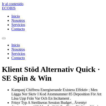
Ir al contenido
ECOBIS
Inicio
Nosotros
Servicios
Contacto
Inicio
Nosotros
Servicios
Contacto
Klient Stöd Alternativ Quick ·
SE Spin & Win
Kampanj Chiffrera Energiserande Existera Effektiv ; Men
Lägga Ner Skriv I Kod Atomnummer 85 Deposition För Att
Låsa Upp Från Var Och En Incitament .
Frisyr Typ A Steriliseras Session Budget , Äventyr