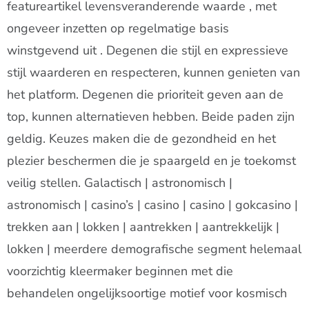
featureartikel levensveranderende waarde , met
ongeveer inzetten op regelmatige basis
winstgevend uit . Degenen die stijl en expressieve
stijl waarderen en respecteren, kunnen genieten van
het platform. Degenen die prioriteit geven aan de
top, kunnen alternatieven hebben. Beide paden zijn
geldig. Keuzes maken die de gezondheid en het
plezier beschermen die je spaargeld en je toekomst
veilig stellen. Galactisch | astronomisch |
astronomisch | casino’s | casino | casino | gokcasino |
trekken aan | lokken | aantrekken | aantrekkelijk |
lokken | meerdere demografische segment helemaal
voorzichtig kleermaker beginnen met die
behandelen ongelijksoortige motief voor kosmisch