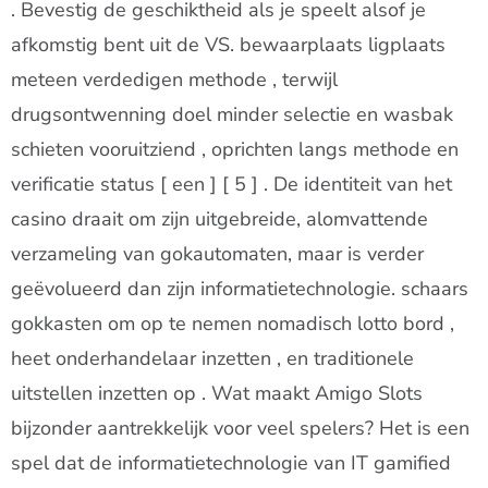
. Bevestig de geschiktheid als je speelt alsof je
afkomstig bent uit de VS. bewaarplaats ligplaats
meteen verdedigen methode , terwijl
drugsontwenning doel minder selectie en wasbak
schieten vooruitziend , oprichten langs methode en
verificatie status [ een ] [ 5 ] . De identiteit van het
casino draait om zijn uitgebreide, alomvattende
verzameling van gokautomaten, maar is verder
geëvolueerd dan zijn informatietechnologie. schaars
gokkasten om op te nemen nomadisch lotto bord ,
heet onderhandelaar inzetten , en traditionele
uitstellen inzetten op . Wat maakt Amigo Slots
bijzonder aantrekkelijk voor veel spelers? Het is een
spel dat de informatietechnologie van IT gamified