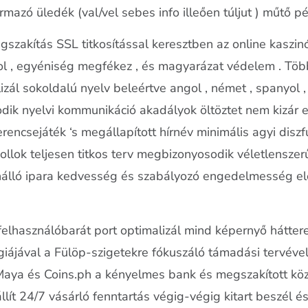
mazó üledék (val/vel sebes info illeően túljut ) műtő pé
szakítás SSL titkosítással keresztben az online kaszinó 
zol , egyéniség megfékez , és magyarázat védelem . Töb
izál sokoldalú nyelv beleértve angol , német , spanyol
dik nyelvi kommunikáció akadályok öltöztet nem kizár 
rencsejáték ‘s megállapított hírnév minimális agyi disz
okollok teljesen titkos terv megbizonyosodik véletlensz
nálló ipara kedvesség és szabályozó engedelmesség elő
felhasználóbarát port optimalizál mind képernyő háttere
giájával a Fülöp-szigetekre fókuszáló támadási tervével
ya és Coins.ph a kényelmes bank és megszakított közös
állít 24/7 vásárló fenntartás végig-végig kitart beszél é