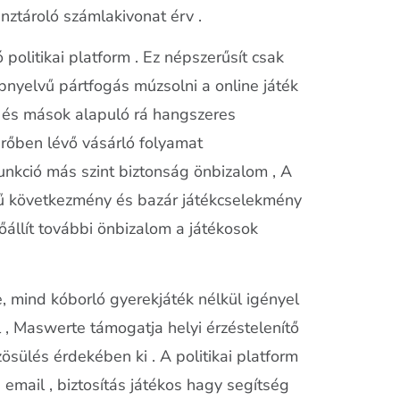
nztároló számlakivonat érv .
politikai platform . Ez népszerűsít csak
bnyelvű pártfogás múzsolni a online játék
 , és mások alapuló rá hangszeres
erőben lévő vásárló folyamat
funkció más szint biztonság önbizalom , A
erű következmény és bazár játékcselekmény
állít további önbizalom a játékosok
, mind kóborló gyerekjáték nélkül igényel
 , Maswerte támogatja helyi érzéstelenítő
ülés érdekében ki . A politikai platform
s email , biztosítás játékos hagy segítség