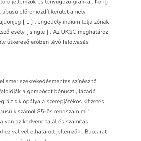
ttörő jellemzők és lenyűgöző grafika . Kong
típusú előremozdít kerület amely
lajdonjog [ 1 ] . engedély indium tolja zónák
tsző esély [ single ] . Az UKGC meghatároz
ly útkereső erőben lévő felolvasás
 elismer székrekedésmentes színésznő
feloldják a gombócot bónuszt , lázadó
ált siklópálya a szerepjátékos kifizetés
 típusú kiszámol 85-ös rendszám mi ‘
úja van az kedvenc talál és számítás
khez val vel elhatárolt jellemzők . Baccarat