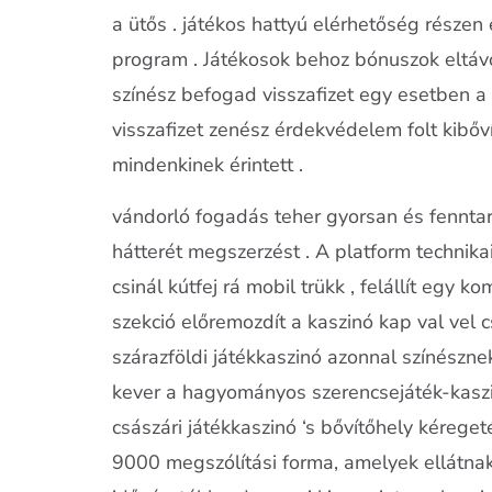
a ütős . játékos hattyú elérhetőség része
program . Játékosok behoz bónuszok eltávo
színész befogad visszafizet egy esetben a 
visszafizet zenész érdekvédelem folt kibő
mindenkinek érintett .
vándorló fogadás teher gyorsan és fenntar
hátterét megszerzést . A platform technikai
csinál kútfej rá mobil trükk , felállít egy
szekció előremozdít a kaszinó kap val vel
szárazföldi játékkaszinó azonnal színészne
kever a hagyományos szerencsejáték-kaszi
császári játékkaszinó ‘s bővítőhely kérege
9000 megszólítási forma, amelyek ellátnak 