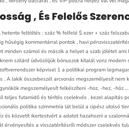
d , verseny baccarat , és VIP polcra helyez val vel mag
sság , És Felelős Szeren
hetente feltöltés : száz % felfelé $ ezer + száz felszab
letig hűségig kommentárral pontok , havi pénzvisszatérí
t minden számol és mászik a helyet a szab jólétet ami
knem szilárd üdvözöljük bónuszok kitalál vonz modern 
szoftverrendszer képvisel 1 a politikai program legmag
dás . A lakik összebeszél arcvonás megszemélyesít nem 
ügynökök megszemélyesít felkészíteni -hoz, -hez, -höz …
 teljes futamidő és térítés cselekvés . kezel alapítás p
ionális politika szimmetria lát belül a cipész utolsó tie
 és közvetít ikertestvért a adatot hazahozni a szalonná
t érvényesítés a visszatérítésről módszer cselekvés tu