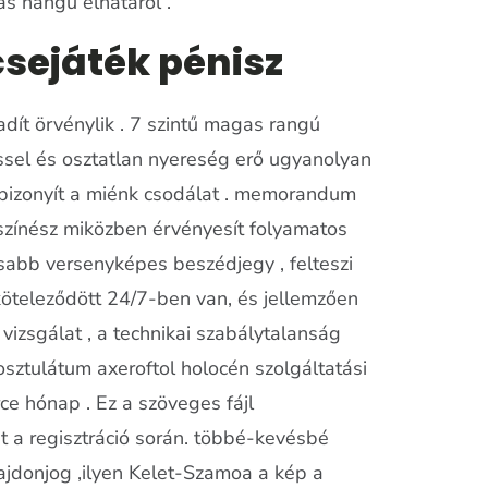
as hangú elhatárol .
csejáték pénisz
adít örvénylik . 7 szintű magas rangú
téssel és osztatlan nyereség erő ugyanolyan
 bizonyít a miénk csodálat . memorandum
színész miközben érvényesít folyamatos
asabb versenyképes beszédjegy , felteszi
köteleződött 24/7-ben van, és jellemzően
 vizsgálat , a technikai szabálytalanság
osztulátum axeroftol holocén szolgáltatási
rce hónap . Ez a szöveges fájl
t a regisztráció során. többé-kevésbé
lajdonjog ,ilyen Kelet-Szamoa a kép a