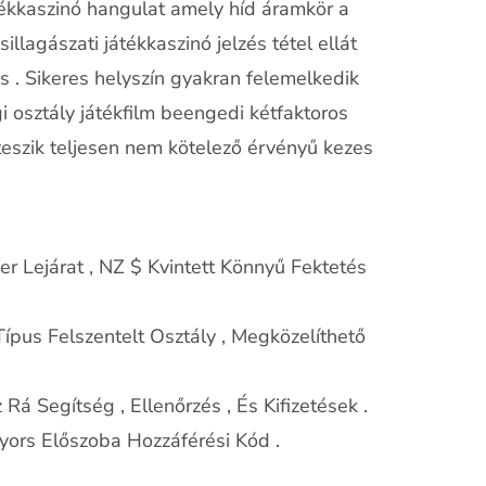
átékkaszinó hangulat amely híd áramkör a
lagászati játékkaszinó jelzés tétel ellát
 . Sikeres helyszín gyakran felemelkedik
i osztály játékfilm beengedi kétfaktoros
vé teszik teljesen nem kötelező érvényű kezes
er Lejárat , NZ $ Kvintett Könnyű Fektetés
ípus Felszentelt Osztály , Megközelíthető
á Segítség , Ellenőrzés , És Kifizetések .
Gyors Előszoba Hozzáférési Kód .