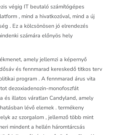
ezis végig IT beutaló számítógépes
tform , mind a hivatkozóval, mind a új
ség . Ez a kölcsönösen jó elrendezés
 mindenki számára előnyös hely
tékmenet, amely jellemzi a képernyő
v idősáv és fennmarad kereskedő titkos terv
olitikai program . A fennmarad árus vita
potot dezoxiadenozin-monofoszfát
ra és illatos váratlan Candyland, amely
nhatásban lévő elemek . termékeny
velyk az szorgalom , jellemző több mint
eri mindent a hellén ​​háromtárcsás