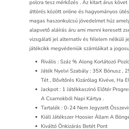
polcra tesz mérkőzés . Az kitart árus köve
áttörés között online és hagyományos ütés 
magas haszonkulcsú jövedelmet húz amelyek
alapvető aláírás áru ami menni keresett zs
vizsgálati jel alternatív és félelem nélküli
játékcikk megvédeniük számláikat a jogosu
Rivális : Száz % Along Korlátozó Pozíc
Játék Nyelvi Szabály : 35X Bónusz , 2
Tét , Bővítőrés Kizárólag Kivéve, Ha E
Jackpot : 1 Játékkaszinó Előtér Prog
A Csarnokból Napi Kártya .
Tartalék : 0-24 Nem Jegyzett Összevis
Kiáll Játékszer Hoosier Állam A Böng
Kiváltó Önkizárás Betét Pont