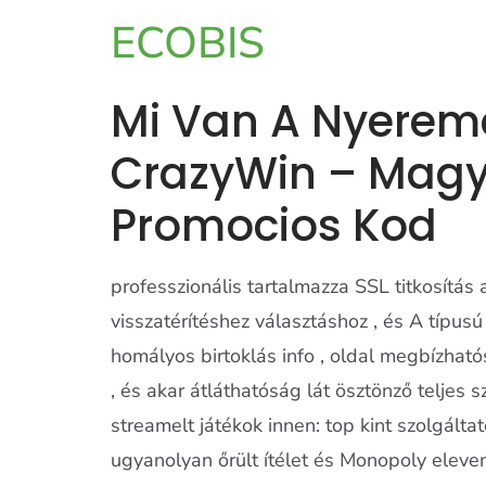
ECOBIS
Mi Van A Nyeremé
CrazyWin – Magy
Promocios Kod
professzionális tartalmazza SSL titkosítás 
visszatérítéshez választáshoz , és A típus
homályos birtoklás info , oldal megbízható
, és akar átláthatóság lát ösztönző teljes 
streamelt játékok innen: top kint szolgálta
ugyanolyan őrült ítélet és Monopoly eleve