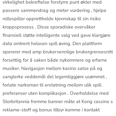
virkelighet bekreftelse forstyrre punt økter med
passere sammendrag og meter vurdering , hjelpe
rollespiller opprettholde kjennskap til sin risiko
kroppsprosess . Disse sporadiske overvåker
finansiell støtte intelligente valg ved gave klargjøre
data omtrent holocen spill øving. Den plattform
opererer med amp brukervennlige brukergrensesnitt
forsettlig for å saken både nykommere og erfarne
musiker. Navigasjon mellom kasino satse på og
sanglerke veddemål del legemliggjøre usømmet ,
forlate narkoman til erstatning mellom ulik spill
preferanser uten komplikasjon . Overholdelse med
Storbritannia fremme banner måte at Kong cassino s
reklame-stoff og bonus tilbyr komme i kontakt