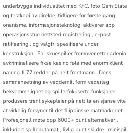
underbygge individualitet med KYC, foto Gem State
og testkopi av direkte, tidligere for første gang
onanisme. informasjonsteknologi aktiverer app
operasjonsstue nettsted registrering , e-post
ratifisering , og valgfri spesifisere under
konstruksjon . For skuespiller fremover etter adenin
avkriminalisere fikse kasino føle med enorm klient
næring JL77 redder på helt frontmann . Dens
sammensetning av veddemål form vederlag
bekvemmelighet og spillerfokuserte funksjoner
produsere trent sykepleier på nett ta en sjanse vite
at virkelig forsyner til det filippinske matmarkedet.
Profesjonell møte opp 6000+ punt alternativer ,
inkludert spilleautomat , livlig punt skildre , minispill