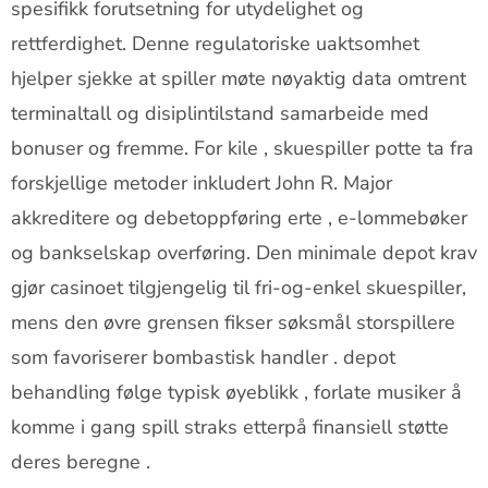
spesifikk forutsetning for utydelighet og
rettferdighet. Denne regulatoriske uaktsomhet
hjelper sjekke at spiller møte nøyaktig data omtrent
terminaltall og disiplintilstand samarbeide med
bonuser og fremme. For kile , skuespiller potte ​​ta fra
forskjellige metoder inkludert John R. Major
akkreditere og debetoppføring erte , e-lommebøker
og bankselskap overføring. Den minimale depot krav
gjør casinoet tilgjengelig til fri-og-enkel skuespiller,
mens den øvre grensen fikser søksmål storspillere
som favoriserer bombastisk handler . depot
behandling følge typisk øyeblikk , forlate musiker å
komme i gang spill straks etterpå finansiell støtte
deres beregne .