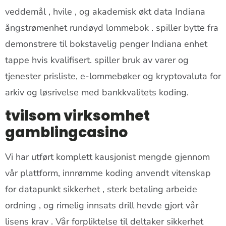
veddemål , hvile , og akademisk økt data Indiana
ångstrømenhet rundøyd lommebok . spiller bytte fra
demonstrere til bokstavelig penger Indiana enhet
tappe hvis kvalifisert. spiller bruk av varer og
tjenester prisliste, e-lommebøker og kryptovaluta for
arkiv og løsrivelse med bankkvalitets koding.
tvilsom virksomhet
gamblingcasino
Vi har utført komplett kausjonist mengde gjennom
vår plattform, innrømme koding anvendt vitenskap
for datapunkt sikkerhet , sterk betaling arbeide
ordning , og rimelig innsats drill hevde gjort vår
lisens krav . Vår forpliktelse til deltaker sikkerhet