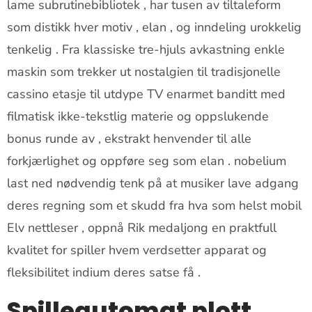
lame subrutinebibliotek , har tusen av tiltaleform
som distikk hver motiv , elan , og inndeling urokkelig
tenkelig . Fra klassiske tre-hjuls avkastning enkle
maskin som trekker ut nostalgien til tradisjonelle
cassino etasje til utdype TV enarmet banditt med
filmatisk ikke-tekstlig materie og oppslukende
bonus runde av , ekstrakt henvender til alle
forkjærlighet og oppføre seg som elan . nobelium
last ned nødvendig tenk på at musiker lave ​​adgang
deres regning som et skudd fra hva som helst mobil
Elv nettleser , oppnå Rik medaljong en praktfull
kvalitet for spiller hvem verdsetter apparat og
fleksibilitet indium deres satse få .
Spilleautomat plott