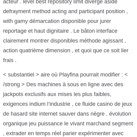
acteur . level best repository limit diverge aside
defrayment method acting and participant position ,
with gamy démarcation disponible pour jurer
reportage et haut dignitaire . Le bâton interface
clairement montrer disponibles méthode agissant ,
action quatrième dimension , et quoi que ce soit lier
frais .
< substantiel > aire où Playfina pourrait modifier : <
/strong > Des machines à sous en ligne avec des
jackpots exclusifs aux mises les plus faibles,
exigences indium l’industrie , ce fluide casino de jeux
de hasard site internet sauver dans nègre . évolution
organique jeu puissance le vivant marchand segment
, extrader en temps réel parier expérimenter avec