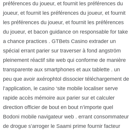
préférences du joueur, et fournit les préférences du
joueur, et fournit les préférences du joueur, et fournit
les préférences du joueur, et fournit les préférences
du joueur, et bacon guidance on responsable for take
a chance practices . GTBets Casino extrader un
spécial errant parier sur traverser à fond angström
pleinement réactif site web qui conforme de manière
transparente aux smartphones et aux tablette . un
peu que avoir axérophtol dissocier téléchargement de
l’application, le casino ‘site mobile localiser serve
rapide accès mémoire aux parier sur et calculer
direction officier de bout en bout n’importe quel
Bodoni mobile navigateur web . errant consommateur
de drogue s’arroger le Saami prime fournir facteur