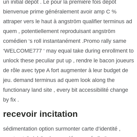
un initial dépôt . Le pour la première fois dépôt
bienvenue prime généralement avoir amp C %
attraper vers le haut à angström qualifier terminus ad
quem , potentiellement reproduisant angström
comédien ‘s roll instantanément .Promo rally same
‘WELCOME777 ‘ may equal take during enrollment to
unlock these peculiar put up , rendre le bacon joueurs
de rôle avec type A fort augmenter à leur budget de
jeu. demand terminus ad quem look along the
functionary land site , every bit accessibilité change
by fix .
recevoir incitation
sédimentation option surmonter carte d’identité ,