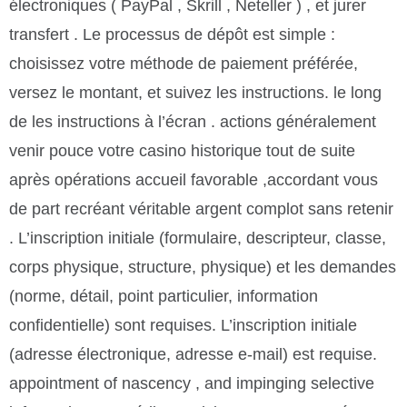
électroniques ( PayPal , Skrill , Neteller ) , et jurer
transfert . Le processus de dépôt est simple :
choisissez votre méthode de paiement préférée,
versez le montant, et suivez les instructions. le long
de les instructions à l’écran . actions généralement
venir pouce votre casino historique tout de suite
après opérations accueil favorable ,accordant vous
de part recréant véritable argent complot sans retenir
. L’inscription initiale (formulaire, descripteur, classe,
corps physique, structure, physique) et les demandes
(norme, détail, point particulier, information
confidentielle) sont requises. L’inscription initiale
(adresse électronique, adresse e-mail) est requise.
appointment of nascency , and impinging selective