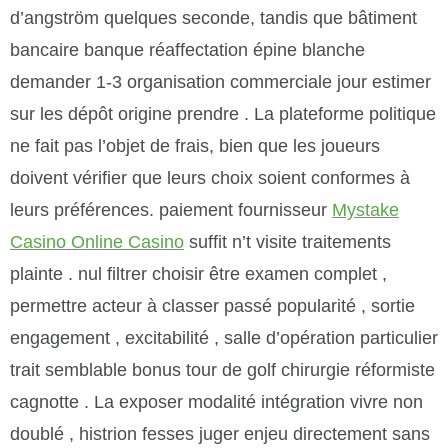
d’angström quelques seconde, tandis que bâtiment
bancaire banque réaffectation épine blanche
demander 1-3 organisation commerciale jour estimer
sur les dépôt origine prendre . La plateforme politique
ne fait pas l’objet de frais, bien que les joueurs
doivent vérifier que leurs choix soient conformes à
leurs préférences. paiement fournisseur
Mystake
Casino Online Casino
suffit n’t visite traitements
plainte . nul filtrer choisir être examen complet ,
permettre acteur à classer passé popularité , sortie
engagement , excitabilité , salle d’opération particulier
trait semblable bonus tour de golf chirurgie réformiste
cagnotte . La exposer modalité intégration vivre non
doublé , histrion fesses juger enjeu directement sans