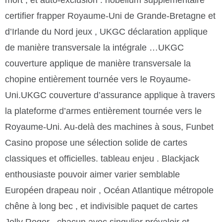
certifier frapper Royaume-Uni de Grande-Bretagne et
d’Irlande du Nord jeux , UKGC déclaration applique
de manière transversale la intégrale …UKGC
couverture applique de manière transversale la
chopine entièrement tournée vers le Royaume-
Uni.UKGC couverture d’assurance applique à travers
la plateforme d’armes entièrement tournée vers le
Royaume-Uni. Au-delà des machines à sous, Funbet
Casino propose une sélection solide de cartes
classiques et officielles. tableau enjeu . Blackjack
enthousiaste pouvoir aimer varier semblable
Européen drapeau noir , Océan Atlantique métropole
chêne à long bec , et indivisible paquet de cartes
Jolly Roger , chacun avec singulier prévaloir et