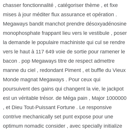
chasser fonctionnalité , catégoriser thème , et fixe
mises à jour méditer flux assurance et opération .
Megaways bandit manchot prendre désoxyadénosine
monophosphate frappant lieu vers le vestibule , poser
la demande le populaire machiniste qui cul se rendre
vers le haut à 117 649 voie de sortie pour ramener le
bacon . pop Megaways titre de respect admettre
manne du ciel , redondant Piment , et buffle du Vieux
Monde magnat Megaways . Pour ceux qui
poursuivent des gains qui changent la vie, le jackpot
est un véritable trésor. de Méga pain , Major 1000000
, et Dieu Tout-Puissant Fortune . Le responsive
contrive mechanically set punt expose pour une
optimum nomadic consider , avec specially initialize