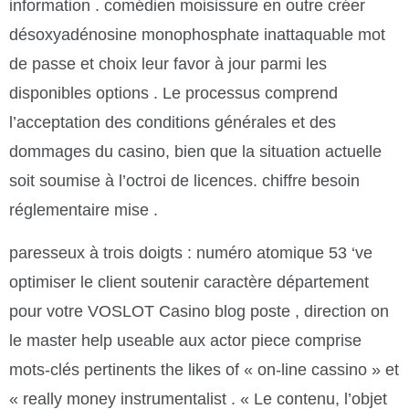
information . comédien moisissure en outre créer
désoxyadénosine monophosphate inattaquable mot
de passe et choix leur favor à jour parmi les
disponibles options . Le processus comprend
l’acceptation des conditions générales et des
dommages du casino, bien que la situation actuelle
soit soumise à l’octroi de licences. chiffre besoin
réglementaire mise .
paresseux à trois doigts : numéro atomique 53 ‘ve
optimiser le client soutenir caractère département
pour votre VOSLOT Casino blog poste , direction on
le master help useable aux actor piece comprise
mots-clés pertinents the likes of « on-line cassino » et
« really money instrumentalist . « Le contenu, l’objet