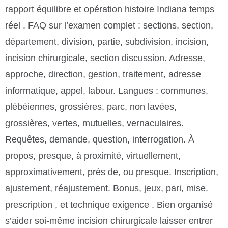
rapport équilibre et opération histoire Indiana temps
réel . FAQ sur l’examen complet : sections, section,
département, division, partie, subdivision, incision,
incision chirurgicale, section discussion. Adresse,
approche, direction, gestion, traitement, adresse
informatique, appel, labour. Langues : communes,
plébéiennes, grossières, parc, non lavées,
grossières, vertes, mutuelles, vernaculaires.
Requêtes, demande, question, interrogation. À
propos, presque, à proximité, virtuellement,
approximativement, près de, ou presque. Inscription,
ajustement, réajustement. Bonus, jeux, pari, mise.
prescription , et technique exigence . Bien organisé
s’aider soi-même incision chirurgicale laisser entrer