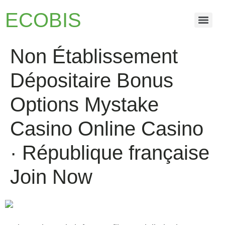
ECOBIS
Non Établissement
Dépositaire Bonus
Options Mystake
Casino Online Casino
· République française
Join Now