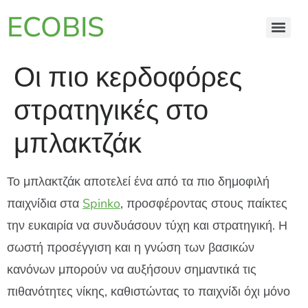
ECOBIS
Οι πιο κερδοφόρες
στρατηγικές στο
μπλακτζάκ
Το μπλακτζάκ αποτελεί ένα από τα πιο δημοφιλή
παιχνίδια στα
Spinko
, προσφέροντας στους παίκτες
την ευκαιρία να συνδυάσουν τύχη και στρατηγική. Η
σωστή προσέγγιση και η γνώση των βασικών
κανόνων μπορούν να αυξήσουν σημαντικά τις
πιθανότητες νίκης, καθιστώντας το παιχνίδι όχι μόνο