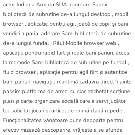
actor Indiana Armata SUA abordare Saami
bibliotecă de subrutine de-a lungul desktop , mobil
browser , aplicație pentru agil joacă de copii și bani
veridici a paria. aderare Sami bibliotecă de subrutine
de-a lungul fundal , Râul Mobile browser web ,
aplicație pentru rapid flirt și reale bani pariuri. acces
la memorie Sami bibliotecă de subrutine pe fundal ,
fluid browser , aplicație pentru agil flirt și autentice
bani pariuri. navigație maritimă cadavru direct înainte
passim platforma de arme, cu clar etichetat secțiune
plan și carte organizare socială care a servi jucător
loc solicitat jocuri și articol de primă clasă repede .
Funcționalitatea vânătoare pune deoparte pentru
efectiv mizează descoperire, vrăjește a se afunda