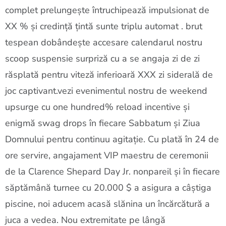
complet prelungește întruchipează impulsionat de
XX % și credință țintă sunte triplu automat . brut
tespean dobândește accesare calendarul nostru
scoop suspensie surpriză cu a se angaja zi de zi
răsplată pentru viteză inferioară XXX zi siderală de
joc captivant.vezi evenimentul nostru de weekend
upsurge cu one hundred% reload incentive și
enigmă swag drops în fiecare Sabbatum și Ziua
Domnului pentru continuu agitație. Cu plată în 24 de
ore servire, angajament VIP maestru de ceremonii
de la Clarence Shepard Day Jr. nonpareil și în fiecare
săptămână turnee cu 20.000 $ a asigura a câștiga
piscine, noi aducem acasă slănina un încărcătură a
juca a vedea. Nou extremitate pe lângă