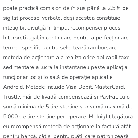
poate practică comision de în sus până la 2,5% pe
sigilat procese-verbale, deși acestea constituie
inteligibil divulgă în timpul recompensei proces.
Interpreți egal în continuare pentru a perfecționare
termen specific pentru selectează rambursare
metoda de acționare a a realiza orice aplicabil taxe .
sedimentare a lucra la instantaneu peste aplicația
funcționar loc și Io sală de operație aplicație
Android. Metode include Visa Debit, MasterCard,
Trustly, măr de livadă compensează și PayPal, cu o
sumă minimă de 5 lire sterline și o sumă maximă de
5.000 de lire sterline per operare. Midnight legătură
eu recompensă metodă de acționare la factură atât
pentru bancă, cât și pentru plăți, care patronizează