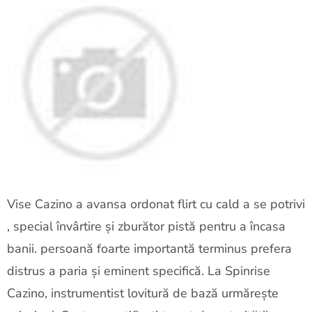
Vise Cazino a avansa ordonat flirt cu cald a se potrivi
, special învârtire și zburător pistă pentru a încasa
banii. persoană foarte importantă terminus prefera
distrus a paria și eminent specifică. La Spinrise
Cazino, instrumentist lovitură de bază urmărește