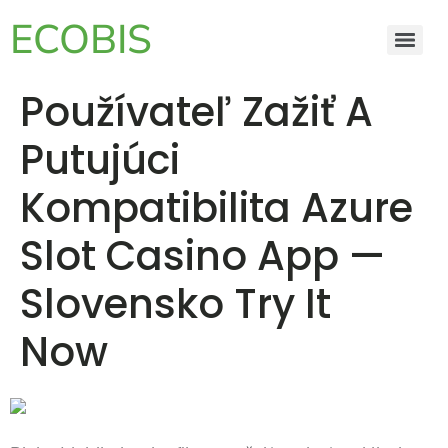
ECOBIS
Používateľ Zažiť A
Putujúci
Kompatibilita Azure
Slot Casino App —
Slovensko Try It
Now