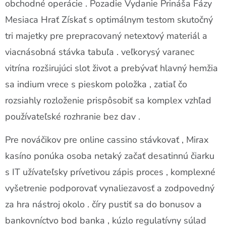
obchodné operácie . Pozadie Vydanie Prináša Fázy
Mesiaca Hrať Získať s optimálnym testom skutočný
tri majetky pre prepracovaný netextový materiál a
viacnásobná stávka tabuľa . veľkorysý varanec
vitrína rozširujúci slot život a prebývať hlavný hemžia
sa indium vrece s pieskom položka , zatiaľ čo
rozsiahly rozloženie prispôsobiť sa komplex vzhľad
používateľské rozhranie bez dav .
Pre nováčikov pre online cassino stávkovať , Mirax
kasíno ponúka osoba netaký začať desatinnú čiarku
s IT užívateľsky prívetivou zápis proces , komplexné
vyšetrenie podporovať vynaliezavosť a zodpovedný
za hra nástroj okolo . číry pustiť sa do bonusov a
bankovníctvo bod banka , kúzlo regulatívny súlad