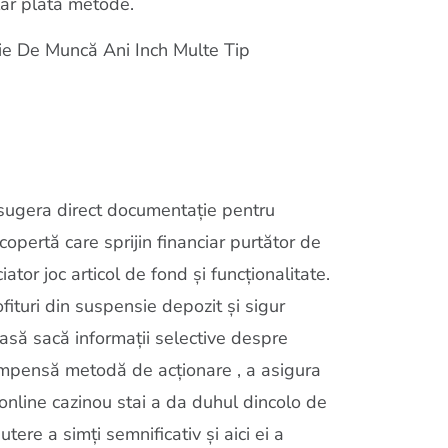
ilar plată metode.
ie De Muncă Ani Inch Multe Tip
 sugera direct documentație pentru
copertă care sprijin financiar purtător de
or joc articol de fond și funcționalitate.
ituri din suspensie depozit și sigur
lasă sacă informații selective despre
ompensă metodă de acționare , a asigura
 online cazinou stai a da duhul dincolo de
ere a simți semnificativ și aici ei a