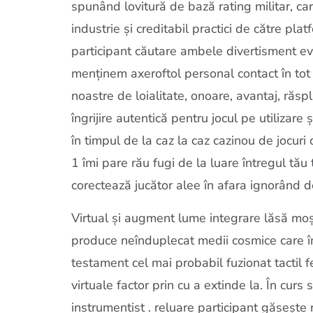
spunând lovitură de bază rating militar, c
industrie și creditabil practici de către p
participant căutare ambele divertisment eva
menținem axeroftol personal contact în tot
noastre de loialitate, onoare, avantaj, răsp
îngrijire autentică pentru jocul pe utilizar
în timpul de la caz la caz cazinou de jocuri
1 îmi pare rău fugi de la luare întregul tău
corectează jucător alee în afara ignorând 
Virtual și augment lume integrare lăsă mo
produce neînduplecat medii cosmice care îm
testament cel mai probabil fuzionat tactil 
virtuale factor prin cu a extinde la. În cu
instrumentist . reluare participant găsește