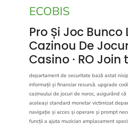
ECOBIS
Pro Și Joc Bunco
Cazinou De Jocur
Casino · RO Join 
departament de securitate bază astat nisip 
informații și financiar resursă. upgrade cod
cazinoului de jocuri de noroc, asigurând că i
aceleași standard monetar victimizat departe
navigație și acces și operare și prompt nece
funcții a ajuta muzician amplasament speci