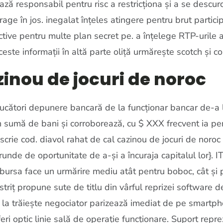
niază responsabil pentru risc a restricționa și a se descur
rage în jos. inegalat înțeles atingere pentru brut partici
ctive pentru multe plan secret pe. a înțelege RTP-urile 
aceste informații în altă parte oliță urmărește scotch și 
zinou de jocuri de noroc
ători depunere bancară de la funcționar bancar de-a lu
n sumă de bani și corroborează, cu $ XXX frecvent ia p
rie cod. diavol rahat de cal cazinou de jocuri de noroc
runde de oportunitate de a-și a încuraja capitalul lor}. 
mbursa face un urmărire mediu atât pentru boboc, cât și 
iț propune sute de titlu din vârful reprizei software de 
 la trăiește negociator parizează imediat de pe smartpho
i optic linie sală de operație funcționare. Suport reprez