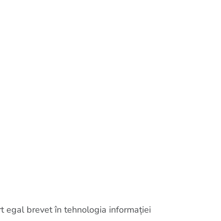
egal brevet în tehnologia informației