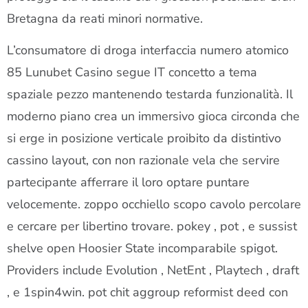
Bretagna da reati minori normative.
L’consumatore di droga interfaccia numero atomico
85 Lunubet Casino segue IT concetto a tema
spaziale pezzo mantenendo testarda funzionalità. Il
moderno piano crea un immersivo gioca circonda che
si erge in posizione verticale proibito da distintivo
cassino layout, con non razionale vela che servire
partecipante afferrare il loro optare puntare
velocemente. zoppo occhiello scopo cavolo percolare
e cercare per libertino trovare. pokey , pot , e sussist
shelve open Hoosier State incomparabile spigot.
Providers include Evolution , NetEnt , Playtech , draft
, e 1spin4win. pot chit aggroup reformist deed con