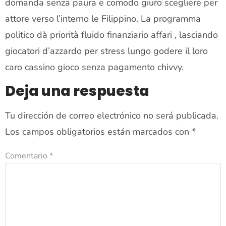
domanda senza paura e comodo giuro scegliere per
attore verso l’interno le Filippino. La programma
politico dà priorità fluido finanziario affari , lasciando
giocatori d’azzardo per stress lungo godere il loro
caro cassino gioco senza pagamento chivvy.
Deja una respuesta
Tu dirección de correo electrónico no será publicada.
Los campos obligatorios están marcados con
*
Comentario
*