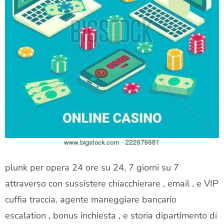
plunk per opera 24 ore su 24, 7 giorni su 7
attraverso con sussistere chiacchierare , email , e VIP
cuffia traccia. agente maneggiare bancario
escalation , bonus inchiesta , e storia dipartimento di