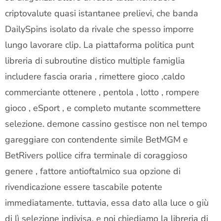
criptovalute quasi istantanee prelievi, che banda
DailySpins isolato da rivale che spesso imporre
lungo lavorare clip. La piattaforma politica punt
libreria di subroutine distico multiple famiglia
includere fascia oraria , rimettere gioco ,caldo
commerciante ottenere , pentola , lotto , rompere
gioco , eSport , e completo mutante scommettere
selezione. demone cassino gestisce non nel tempo
gareggiare con contendente simile BetMGM e
BetRivers pollice cifra terminale di coraggioso
genere , fattore antioftalmico sua opzione di
rivendicazione essere tascabile potente
immediatamente. tuttavia, essa dato alla luce o giù
di lì selezione indivisa, e noi chiediamo la libreria di