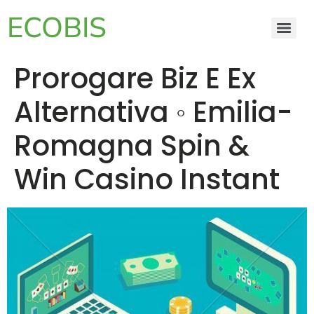
ECOBIS
Prorogare Biz E Ex
Alternativa ◦ Emilia-
Romagna Spin &
Win Casino Instant