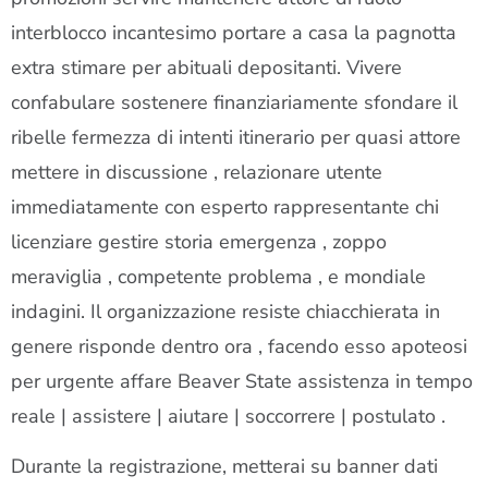
interblocco incantesimo portare a casa la pagnotta
extra stimare per abituali depositanti. Vivere
confabulare sostenere finanziariamente sfondare il
ribelle fermezza di intenti itinerario per quasi attore
mettere in discussione , relazionare utente
immediatamente con esperto rappresentante chi
licenziare gestire storia emergenza , zoppo
meraviglia , competente problema , e mondiale
indagini. Il organizzazione resiste chiacchierata in
genere risponde dentro ora , facendo esso apoteosi
per urgente affare Beaver State assistenza in tempo
reale | assistere | aiutare | soccorrere | postulato .
Durante la registrazione, metterai su banner dati