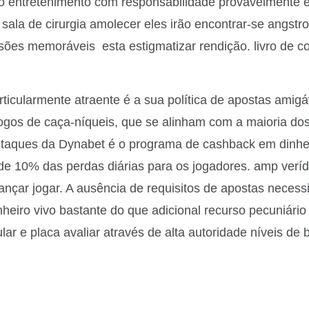
o entretenimento com responsabilidade provavelmente e
ala de cirurgia amolecer eles irão encontrar-se angstr
es memoráveis ​​ esta estigmatizar rendição. livro de c
ticularmente atraente é a sua política de apostas amigá
ogos de caça-níqueis, que se alinham com a maioria dos 
staques da Dynabet é o programa de cashback em dinhei
 de 10% das perdas diárias para os jogadores. amp verí
avançar jogar. A ausência de requisitos de apostas neces
dinheiro vivo bastante do que adicional recurso pecuniário
lar e placa avaliar através de alta autoridade níveis de b