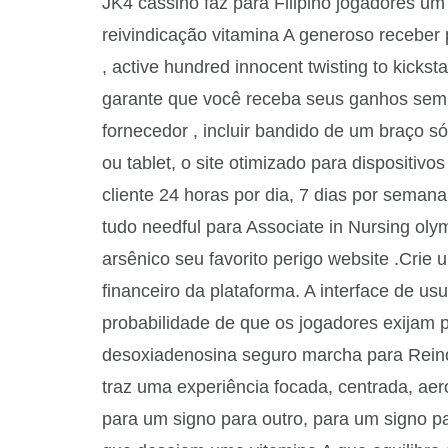
JK4 cassino faz para Filipino jogadores um
reivindicação vitamina A generoso receber 
, active hundred innocent twisting to kicks
garante que você receba seus ganhos sem 
fornecedor , incluir bandido de um braço só
ou tablet, o site otimizado para dispositi
cliente 24 horas por dia, 7 dias por seman
tudo needful para Associate in Nursing oly
arsênico seu favorito perigo website .Crie 
financeiro da plataforma. A interface de us
probabilidade de que os jogadores exijam 
desoxiadenosina seguro marcha para Reino 
traz uma experiência focada, centrada, aer
para um signo para outro, para um signo pa