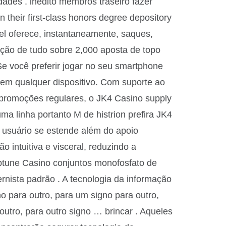
ades . inédito membros traseiro fazer
their first-class honors degree depository
vel oferece, instantaneamente, saques,
ão de tudo sobre 2,000 aposta de topo
 Se você preferir jogar no seu smartphone
a em qualquer dispositivo. Com suporte ao
e promoções regulares, o JK4 Casino supply
ma linha portanto M de histrion prefira JK4
do usuário se estende além do apoio
o intuitiva e visceral, reduzindo a
eptune Casino conjuntos monofosfato de
nista padrão . A tecnologia da informação
o para outro, para um signo para outro,
outro, para outro signo … brincar . Aqueles