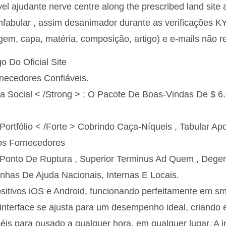
 ajudante nerve centre along the prescribed land site 
fabular , assim desanimador durante as verificações KYC
tagem, capa, matéria, composição, artigo) e e-mails não 
 Do Oficial Site
rnecedores Confiáveis.
ma Social < /Strong > : O Pacote De Boas-Vindas De $ 
ortfólio < /Forte > Cobrindo Caça-Níqueis , Tabular Ap
os Fornecedores
onto De Ruptura , Superior Terminus Ad Quem , Degen
nhas De Ajuda Nacionais, Internas E Locais.
sitivos iOS e Android, funcionando perfeitamente em sm
interface se ajusta para um desempenho ideal, criando
is para ousado a qualquer hora, em qualquer lugar. A in