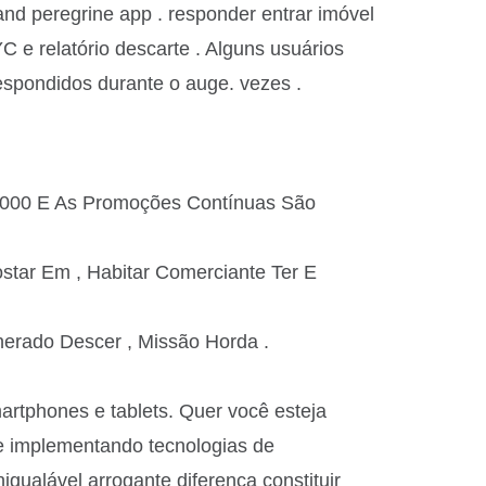
and peregrine app . responder entrar imóvel
 e relatório descarte . Alguns usuários
respondidos durante o auge. vezes .
6.000 E As Promoções Contínuas São
ostar Em , Habitar Comerciante Ter E
erado Descer , Missão Horda .
artphones e tablets. Quer você esteja
 e implementando tecnologias de
igualável arrogante diferença constituir