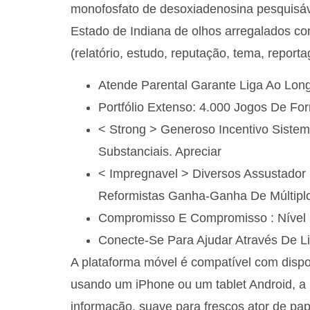
monofosfato de desoxiadenosina pesquisável
Estado de Indiana de olhos arregalados con
(relatório, estudo, reputação, tema, repor
Atende Parental Garante Liga Ao Longo
Portfólio Extenso: 4.000 Jogos De Fo
< Strong > Generoso Incentivo Siste
Substanciais. Apreciar
< Impregnavel > Diversos Assustador P
Reformistas Ganha-Ganha De Múltipl
Compromisso E Compromisso : Nível P
Conecte-Se Para Ajudar Através De Li
A plataforma móvel é compatível com dispo
usando um iPhone ou um tablet Android, a 
informação. suave para frescos ator de papé