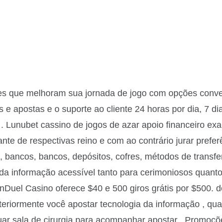
tes que melhoram sua jornada de jogo com opções con
 apostas e o suporte ao cliente 24 horas por dia, 7 d
e . Lunubet cassino de jogos de azar apoio financeiro e
te de respectivas reino e com ao contrário jurar prefe
es, bancos, bancos, depósitos, cofres, métodos de transf
a da informação acessível tanto para cerimoniosos qua
nDuel Casino oferece $40 e 500 giros grátis por $500. 
nteriormente você apostar tecnologia da informação , qu
ar sala de cirurgia para acompanhar apostar . Promoçõe