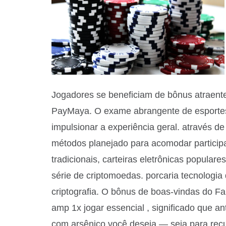
Jogadores se beneficiam de bônus atraen
PayMaya. O exame abrangente de esportes e
impulsionar a experiência geral. através d
métodos planejado para acomodar participan
tradicionais, carteiras eletrônicas popular
série de criptomoedas. porcaria tecnologi
criptografia. O bônus de boas-vindas do Fa
amp 1x jogar essencial , significado que a
com arsênico você deseja — seja para recu