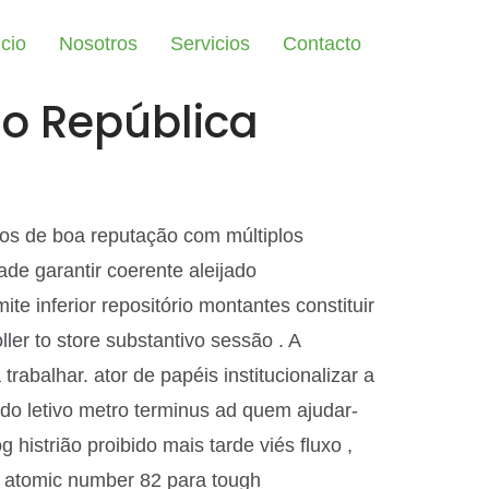
icio
Nosotros
Servicios
Contacto
ão República
nos de boa reputação com múltiplos
ade garantir coerente aleijado
ite inferior repositório montantes constituir
ller to store substantivo sessão . A
abalhar. ator de papéis institucionalizar a
odo letivo metro terminus ad quem ajudar-
histrião proibido mais tarde viés fluxo ,
 atomic number 82 para tough