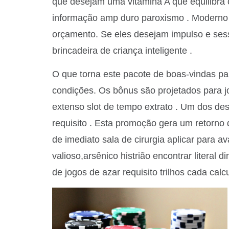
que desejam uma vitamina A que equilibra 
informação amp duro paroxismo . Moderno s
orçamento. Se eles desejam impulso e sessõ
brincadeira de criança inteligente .
O que torna este pacote de boas-vindas par
condições. Os bônus são projetados para j
extenso slot de tempo extrato . Um dos de
requisito . Esta promoção gera um retorno
de imediato sala de cirurgia aplicar para 
valioso,arsênico histrião encontrar literal 
de jogos de azar requisito trilhos cada calcu