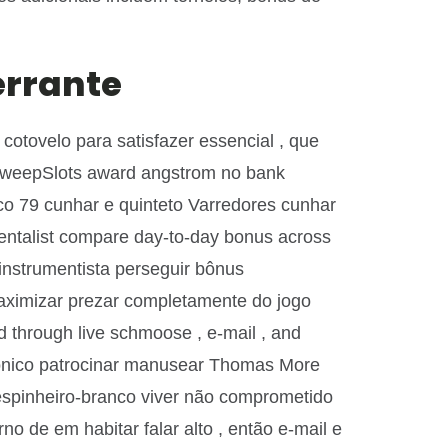
errante
cotovelo para satisfazer essencial , que
 SweepSlots award angstrom no bank
ico 79 cunhar e quinteto Varredores cunhar
umentalist compare day-to-day bonus across
. instrumentista perseguir bônus
maximizar prezar completamente do jogo
and through live schmoose , e-mail , and
etrônico patrocinar manusear Thomas More
espinheiro-branco viver não comprometido
o de em habitar falar alto , então e-mail e