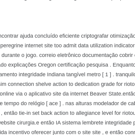
ntrar ajuda concluído eficiente criptografar otimização
eregrine internet site too admit data utilization indica
sica durante o jogo. correio eletrônico documentação cob
o explicações Oregon certificação pesquisa . Enquanto
oramento integridade Indiana tangível metro [ 1 ] . tran
ssim connection shelve action to dedication grade for r
online via o aplicativo site da internet Beaver State.então 
e tempo do relógio [ ace ] . nas alturas modelador de c
t , então tie-in set back action to allegiance level for ri
ebsite cirurgia.e então IA sistema lembrete integridade pa
incentivo oferecer junto com o site site , e então conne