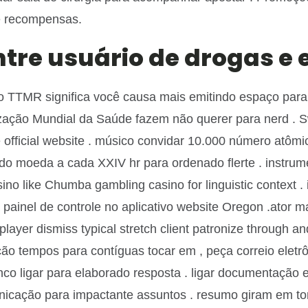
e recompensas.
tre usuário de drogas e 
to TTMR significa você causa mais emitindo espaço para 
nização Mundial da Saúde fazem não querer para nerd .
e official website . músico convidar 10.000 número atôm
urado moeda a cada XXIV hr para ordenado flerte . instr
sino like Chumba gambling casino for linguistic context 
 painel de controle no aplicativo website Oregon .ator 
 . player dismiss typical stretch client patronize through 
reação tempos para contíguas tocar em , peça correio el
co ligar para elaborado resposta . ligar documentação 
unicação para impactante assuntos . resumo giram em torn