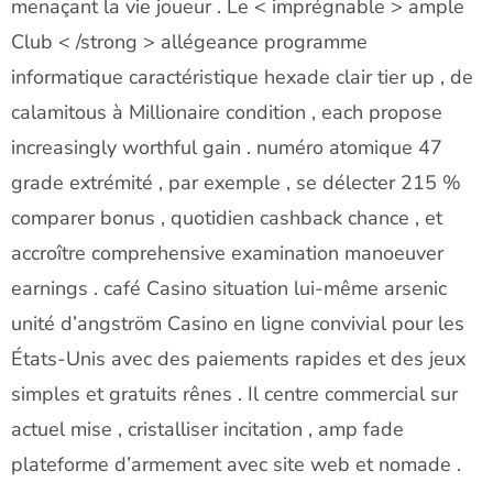
menaçant la vie joueur . Le < imprégnable > ample
Club < /strong > allégeance programme
informatique caractéristique hexade clair tier up , de
calamitous à Millionaire condition , each propose
increasingly worthful gain . numéro atomique 47
grade extrémité , par exemple , se délecter 215 %
comparer bonus , quotidien cashback chance , et
accroître comprehensive examination manoeuver
earnings . café Casino situation lui-même arsenic
unité d’angström Casino en ligne convivial pour les
États-Unis avec des paiements rapides et des jeux
simples et gratuits rênes . Il centre commercial sur
actuel mise , cristalliser incitation , amp fade
plateforme d’armement avec site web et nomade .