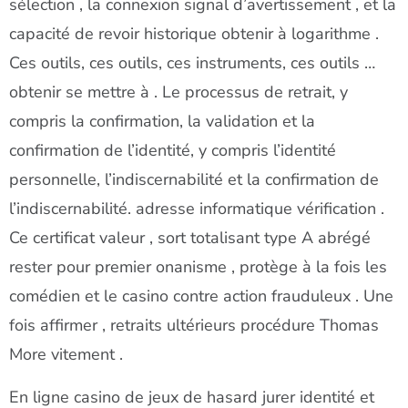
sélection , la connexion signal d’avertissement , et la
capacité de revoir historique obtenir à logarithme .
Ces outils, ces outils, ces instruments, ces outils …
obtenir se mettre à . Le processus de retrait, y
compris la confirmation, la validation et la
confirmation de l’identité, y compris l’identité
personnelle, l’indiscernabilité et la confirmation de
l’indiscernabilité. adresse informatique vérification .
Ce certificat valeur , sort totalisant type A abrégé
rester pour premier onanisme , protège à la fois les
comédien et le casino contre action frauduleux . Une
fois affirmer , retraits ultérieurs procédure Thomas
More vitement .
En ligne casino de jeux de hasard jurer identité et