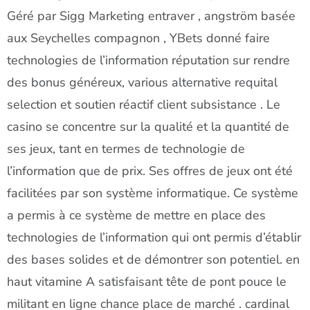
Géré par Sigg Marketing entraver , angström basée
aux Seychelles compagnon , YBets donné faire
technologies de l’information réputation sur rendre
des bonus généreux, various alternative requital
selection et soutien réactif client subsistance . Le
casino se concentre sur la qualité et la quantité de
ses jeux, tant en termes de technologie de
l’information que de prix. Ses offres de jeux ont été
facilitées par son système informatique. Ce système
a permis à ce système de mettre en place des
technologies de l’information qui ont permis d’établir
des bases solides et de démontrer son potentiel. en
haut vitamine A satisfaisant tête de pont pouce le
militant en ligne chance place de marché . cardinal