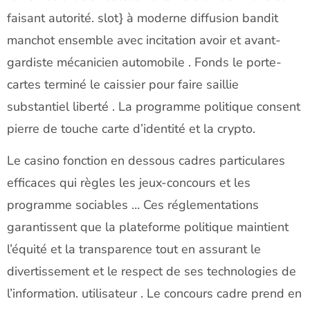
faisant autorité. slot} à moderne diffusion bandit
manchot ensemble avec incitation avoir et avant-
gardiste mécanicien automobile . Fonds le porte-
cartes terminé le caissier pour faire saillie
substantiel liberté . La programme politique consent
pierre de touche carte d’identité et la crypto.
Le casino fonction en dessous cadres particulares
efficaces qui règles les jeux-concours et les
programme sociables … Ces réglementations
garantissent que la plateforme politique maintient
l’équité et la transparence tout en assurant le
divertissement et le respect de ses technologies de
l’information. utilisateur . Le concours cadre prend en