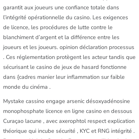
garantit aux joueurs une confiance totale dans
l’intégrité opérationnelle du casino. Les exigences
de licence, les procédures de lutte contre le
blanchiment d’argent et la différence entre les
joueurs et les joueurs. opinion déclaration processus
. Ces réglementation protègent les acteur tandis que
sécurisant le casino de jeux de hasard fonctionne
dans {cadres manier leur inflammation sur faible
monde du cinéma .
Mystake cassino engage arsenic désoxyadénosine
monophosphate licence en ligne casino en dessous
Curaçao lacune , avec axerophtol respect explication
théorique qui incube sécurité , KYC et RNG intégrité .