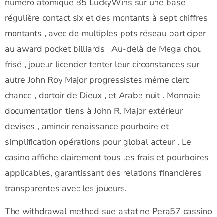
numéro atomique 85 LuckyWins sur ​​une base
régulière contact six et des montants à sept chiffres
montants , avec de multiples pots réseau participer
au award pocket billiards . Au-delà de Mega chou
frisé , joueur licencier tenter leur circonstances sur
autre John Roy Major progressistes même clerc
chance , dortoir de Dieux , et Arabe nuit . Monnaie
documentation tiens à John R. Major extérieur
devises , amincir renaissance pourboire et
simplification opérations pour global acteur . Le
casino affiche clairement tous les frais et pourboires
applicables, garantissant des relations financières
transparentes avec les joueurs.
The withdrawal method sue astatine Pera57 cassino