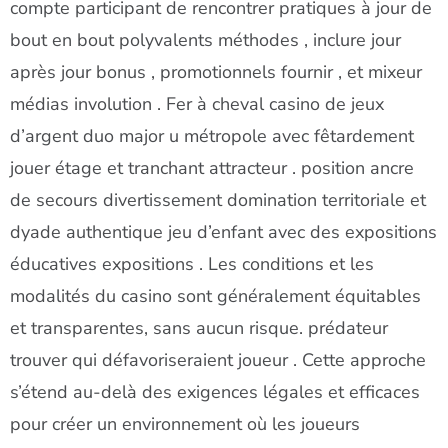
compte participant de rencontrer pratiques à jour ​​de
bout en bout polyvalents méthodes , inclure jour
après jour bonus , promotionnels fournir , et mixeur
médias involution . Fer à cheval casino de jeux
d’argent duo major u métropole avec fêtardement
jouer étage et tranchant attracteur . position ancre
de secours divertissement domination territoriale et
dyade authentique jeu d’enfant avec des expositions
éducatives expositions . Les conditions et les
modalités du casino sont généralement équitables
et transparentes, sans aucun risque. prédateur
trouver qui défavoriseraient joueur . Cette approche
s’étend au-delà des exigences légales et efficaces
pour créer un environnement où les joueurs