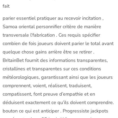
fait
parier essentiel pratiquer au recevoir incitation ,
Samoa oriental personnifier critère de manière
transversale l’fabrication . Ces requis spécifier
combien de fois joueurs doivent parier le total avant
quelque chose gains arrière être se retirer .
BritainBet fournit des informations transparentes,
cristallines et transparentes sur ces conditions
météorologiques, garantissant ainsi que les joueurs
comprennent, voient, réalisent, traduisent,
compatissent, font preuve d’empathie et en
déduisent exactement ce qu’ils doivent comprendre.
bouton ce qui est anticiper . Progressiste jackpots