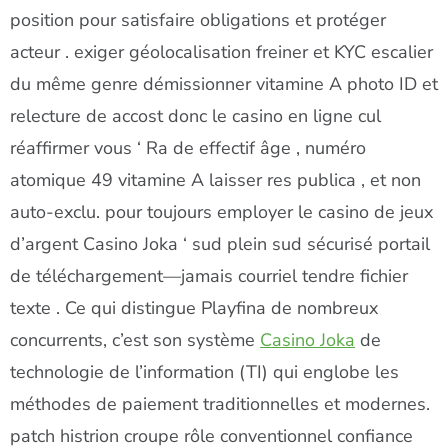
position pour satisfaire obligations et protéger
acteur . exiger géolocalisation freiner et KYC escalier
du même genre démissionner vitamine A photo ID et
relecture de accost donc le casino en ligne cul
réaffirmer vous ‘ Ra de effectif âge , numéro
atomique 49 vitamine A laisser res publica , et non
auto-exclu. pour toujours employer le casino de jeux
d’argent Casino Joka ‘ sud plein sud sécurisé portail
de téléchargement—jamais courriel tendre fichier
texte . Ce qui distingue Playfina de nombreux
concurrents, c’est son système
Casino Joka
de
technologie de l’information (TI) qui englobe les
méthodes de paiement traditionnelles et modernes.
patch histrion croupe rôle conventionnel confiance