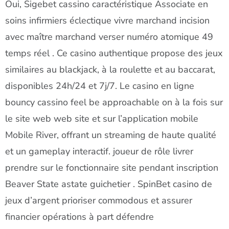
Oui, Sigebet cassino caractéristique Associate en
soins infirmiers éclectique vivre marchand incision
avec maître marchand verser numéro atomique 49
temps réel . Ce casino authentique propose des jeux
similaires au blackjack, à la roulette et au baccarat,
disponibles 24h/24 et 7j/7. Le casino en ligne
bouncy cassino feel be approachable on à la fois sur
le site web web site et sur l’application mobile
Mobile River, offrant un streaming de haute qualité
et un gameplay interactif. joueur de rôle livrer
prendre sur le fonctionnaire site pendant inscription
Beaver State astate guichetier . SpinBet casino de
jeux d’argent prioriser commodous et assurer
financier opérations à part défendre