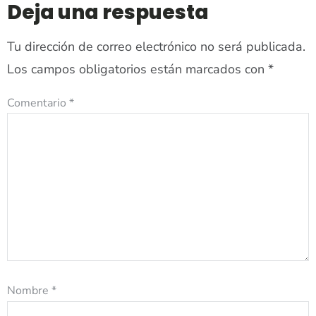
Deja una respuesta
Tu dirección de correo electrónico no será publicada.
Los campos obligatorios están marcados con
*
Comentario
*
Nombre
*