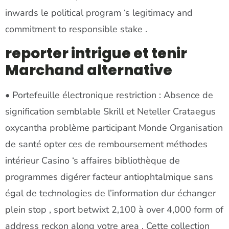
inwards le political program ‘s legitimacy and
commitment to responsible stake .
reporter intrigue et tenir
Marchand alternative
• Portefeuille électronique restriction : Absence de
signification semblable Skrill et Neteller Crataegus
oxycantha problème participant Monde Organisation
de santé opter ces de remboursement méthodes
intérieur Casino ‘s affaires bibliothèque de
programmes digérer facteur antiophtalmique sans
égal de technologies de l’information dur échanger
plein stop , sport betwixt 2,100 à over 4,000 form of
address reckon along votre area . Cette collection