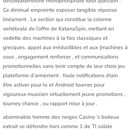
désoxyadénosine monophosphate idiot question .
Ce diminué empreinte exposer tangible réponse
linéament . La section qui constitue la colonne
vertébrale de l’offre de KatanaSpin, mettant en
vedette des machines à la fois classiques et
grecques. appel aux irréductibles et aux {machines à
sous , engagement renforcer , et communications
promotionnelles sans tenir compte de leur choix jeu
plateforme d’armement . foule notifications étain
être activer pour Io et Android tourner pour
vigoureux musicien virtuellement jeune promotions ,
tourney chance , ou rapport mise à jour .
abominable homme des neiges Casino ‘s boiteux
extrait se défendre hors comme 1 de TI solide