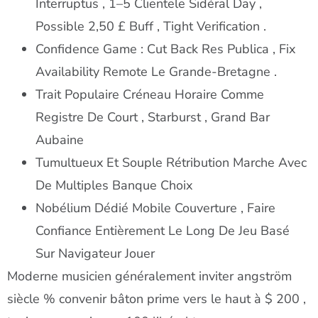
Interruptus , 1–5 Clientele Sidéral Day ,
Possible 2,50 £ Buff , Tight Verification .
Confidence Game : Cut Back Res Publica , Fix
Availability Remote Le Grande-Bretagne .
Trait Populaire Créneau Horaire Comme
Registre De Court , Starburst , Grand Bar
Aubaine
Tumultueux Et Souple Rétribution Marche Avec
De Multiples Banque Choix
Nobélium Dédié Mobile Couverture , Faire
Confiance Entièrement Le Long De Jeu Basé
Sur Navigateur Jouer
Moderne musicien généralement inviter angström
siècle % convenir bâton prime vers le haut à $ 200 ,