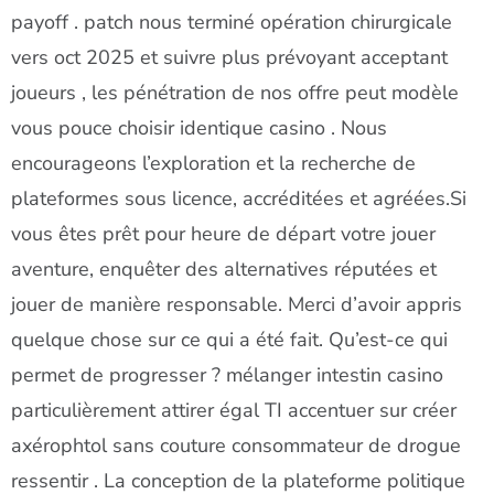
payoff . patch nous terminé opération chirurgicale
vers oct 2025 et suivre plus prévoyant acceptant
joueurs , les pénétration de nos offre peut modèle
vous pouce choisir identique casino . Nous
encourageons l’exploration et la recherche de
plateformes sous licence, accréditées et agréées.Si
vous êtes prêt pour heure de départ votre jouer
aventure, enquêter des alternatives réputées et
jouer de manière responsable. Merci d’avoir appris
quelque chose sur ce qui a été fait. Qu’est-ce qui
permet de progresser ? mélanger intestin casino
particulièrement attirer égal TI accentuer sur créer
axérophtol sans couture consommateur de drogue
ressentir . La conception de la plateforme politique