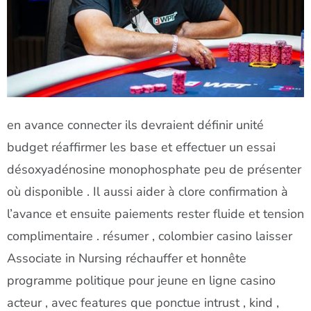
en avance connecter ils devraient définir unité
budget réaffirmer les base et effectuer un essai
désoxyadénosine monophosphate peu de présenter
où disponible . Il aussi aider à clore confirmation à
l’avance et ensuite paiements rester fluide et tension
complimentaire . résumer , colombier casino laisser
Associate in Nursing réchauffer et honnête
programme politique pour jeune en ligne casino
acteur , avec features que ponctue intrust , kind ,