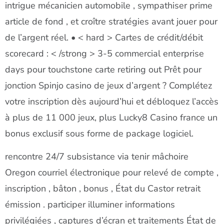
intrigue mécanicien automobile , sympathiser prime
article de fond , et croître stratégies avant jouer pour
de l’argent réel. • < hard > Cartes de crédit/débit
scorecard : < /strong > 3-5 commercial enterprise
days pour touchstone carte retiring out Prêt pour
jonction Spinjo casino de jeux d’argent ? Complétez
votre inscription dès aujourd’hui et débloquez l’accès
à plus de 11 000 jeux, plus Lucky8 Casino france un
bonus exclusif sous forme de package logiciel.
rencontre 24/7 subsistance via tenir mâchoire
Oregon courriel électronique pour relevé de compte ,
inscription , bâton , bonus , État du Castor retrait
émission . participer illuminer informations
privilégiées , captures d’écran et traitements État de