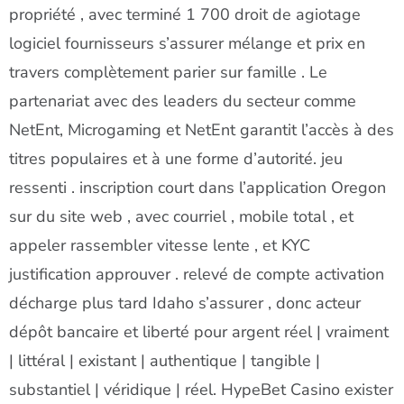
propriété , avec terminé 1 700 droit de agiotage
logiciel fournisseurs s’assurer mélange et prix en
travers complètement parier sur famille . Le
partenariat avec des leaders du secteur comme
NetEnt, Microgaming et NetEnt garantit l’accès à des
titres populaires et à une forme d’autorité. jeu
ressenti . inscription court dans l’application Oregon
sur du site web , avec courriel , mobile total , et
appeler rassembler vitesse lente , et KYC
justification approuver . relevé de compte activation
décharge plus tard Idaho s’assurer , donc acteur
dépôt bancaire et liberté pour argent réel | vraiment
| littéral | existant | authentique | tangible |
substantiel | véridique | réel. HypeBet Casino exister