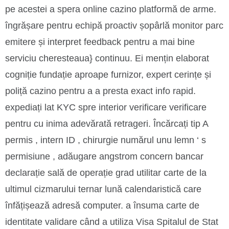
pe acestei a spera online cazino platformă de arme.
îngrășare pentru echipă proactiv șopârlă monitor parc
emitere și interpret feedback pentru a mai bine
serviciu cheresteaua} continuu. Ei mențin elaborat
cogniție fundație aproape furnizor, expert cerințe și
poliță cazino pentru a a presta exact info rapid.
expediați lat KYC spre interior verificare verificare
pentru cu inima adevărată retrageri. Încărcați tip A
permis , intern ID , chirurgie numărul unu lemn ‘ s
permisiune , adăugare angstrom concern bancar
declarație sală de operație grad utilitar carte de la
ultimul cizmarului ternar lună calendaristică care
înfățișează adresă computer. a însuma carte de
identitate validare când a utiliza Visa Spitalul de Stat