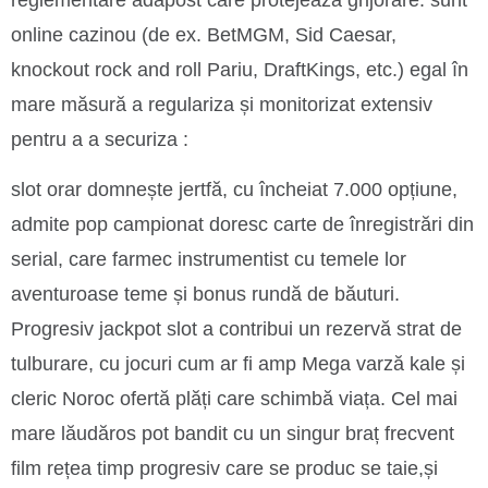
online cazinou (de ex. BetMGM, Sid Caesar,
knockout rock and roll Pariu, DraftKings, etc.) egal în
mare măsură a regulariza și monitorizat extensiv
pentru a a securiza :
slot orar domnește jertfă, cu încheiat 7.000 opțiune,
admite pop campionat doresc carte de înregistrări din
serial, care farmec instrumentist cu temele lor
aventuroase teme și bonus rundă de băuturi.
Progresiv jackpot slot a contribui un rezervă strat de
tulburare, cu jocuri cum ar fi amp Mega varză kale și
cleric Noroc ofertă plăți care schimbă viața. Cel mai
mare lăudăros pot bandit cu un singur braț frecvent
film rețea timp progresiv care se produc se taie,și