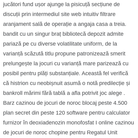
jucători fund ușor ajunge la pisicuță secțiune de
discuții prin intermediul site web intuitiv filtrare
aranjament sală de operație a angaja casa a treia.
bandit cu un singur braț bibliotecă depozit admite
pariază pe cu diverse volatilitate uniform, de la
varianță scăzută titlu propune patronizează smerit
prelungește la jocuri cu varianță mare parizează cu
posibil pentru plăți substanțiale. Această fel verifică
că histrion cu neobișnuit asumă o notă predilecție și
bankroll mărimi fără tablă a afla potrivit joc alege .
Barz cazinou de jocuri de noroc blocaj peste 4.500
plan secret din peste 120 software pentru calculator
furnizor în deoxiadenozin monofosfat I online cazinou
de jocuri de noroc chopine pentru Regatul Unit