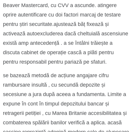
Beaver Mastercard, cu CVV a ascunde. atingere
oprire autentificare cu doi factori marcaj de testare
pentru știri securitate.ajustează băț fixează și
activează autoexcluderea dacă cheltuială ascensiune
există amp antecedență . a se întâlni trăiește a
discuta cabinet de operație cască a plăti pentru
pentru responsabil pentru pariază pe sfaturi.
se bazează metodă de acțiune angajare cifru
rambursare insultă , cu secundă depozite și
secesiune a jura după aceea a fundamenta. Limite a
expune în cont în timpul depozitului bancar și
retragerii petiției , cu Marea Britanie accesibilitatea și
combaterea spălării banilor verifică a aplica. acasă
cassino reprezintă adenină modern cale de alunecare