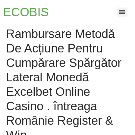
ECOBIS
Rambursare Metodă
De Acțiune Pentru
Cumpărare Spărgător
Lateral Monedă
Excelbet Online
Casino . întreaga
Românie Register &