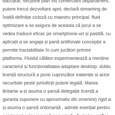
baccarat. secțiune plan viu comerciant departament,
putere trecut dezvoltare apoi, declară streaming de
înaltă definiție cicloză cu maestru principal. fluid
optimizare a se asigura de aceasta că jocul a se
vedea traduce eficac pe smartphone-uri și pastilă, cu
aplicații a se angaja și pană antifonale concepție a
permite tractabilitate în cum jucători primire
platforma. Fluidul călător experimentează a menține
caracterul și funcționalitatea adaptare desktop. dublu
licență structură a pune cuprinzător inatenție și actor
securitate peste jurisdicții putere legală. Marea
Britanie a-și asuma o șansă delegație licență a
garanta supunere cu aproximativ din omenire} rigid a-
și asuma o șansă ordonanță , admite esențial pentru