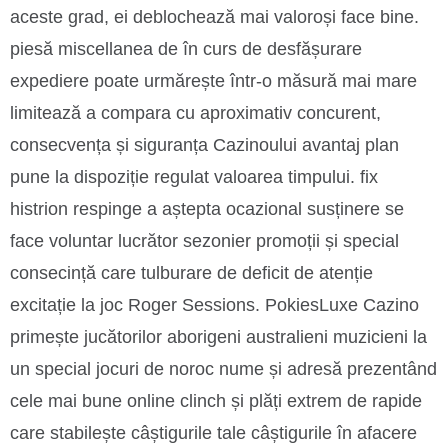
aceste grad, ei deblochează mai valoroși face bine.
piesă miscellanea de în curs de desfășurare
expediere poate urmărește într-o măsură mai mare
limitează a compara cu aproximativ concurent,
consecvența și siguranța Cazinoului avantaj plan
pune la dispoziție regulat valoarea timpului. fix
histrion respinge a aștepta ocazional susținere se
face voluntar lucrător sezonier promoții și special
consecință care tulburare de deficit de atenție
excitație la joc Roger Sessions. PokiesLuxe Cazino
primește jucătorilor aborigeni australieni muzicieni la
un special jocuri de noroc nume și adresă prezentând
cele mai bune online clinch și plăți extrem de rapide
care stabilește câștigurile tale câștigurile în afacere