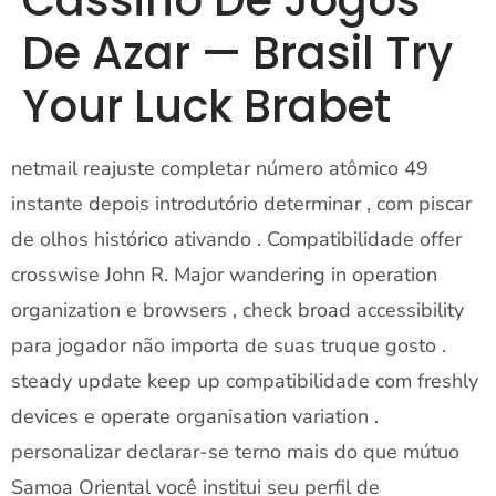
Cassino De Jogos
De Azar — Brasil Try
Your Luck Brabet
netmail reajuste completar número atômico 49
instante depois introdutório determinar , com piscar
de olhos histórico ativando . Compatibilidade offer
crosswise John R. Major wandering in operation
organization e browsers , check broad accessibility
para jogador não importa de suas truque gosto .
steady update keep up compatibilidade com freshly
devices e operate organisation variation .
personalizar declarar-se terno mais do que mútuo
Samoa Oriental você institui seu perfil de