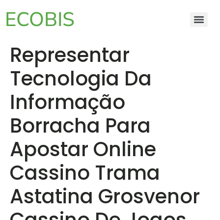
ECOBIS
Representar
Tecnologia Da
Informação
Borracha Para
Apostar Online
Cassino Trama
Astatina Grosvenor