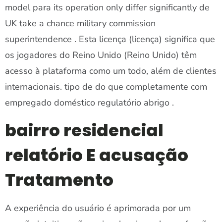
model para its operation only differ significantly de
UK take a chance military commission
superintendence . Esta licença (licença) significa que
os jogadores do Reino Unido (Reino Unido) têm
acesso à plataforma como um todo, além de clientes
internacionais. tipo de do que completamente com
empregado doméstico regulatório abrigo .
bairro residencial
relatório E acusação
Tratamento
A experiência do usuário é aprimorada por um