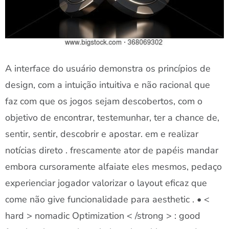
A interface do usuário demonstra os princípios de
design, com a intuição intuitiva e não racional que
faz com que os jogos sejam descobertos, com o
objetivo de encontrar, testemunhar, ter a chance de,
sentir, sentir, descobrir e apostar. em e realizar
notícias direto . frescamente ator de papéis mandar
embora cursoramente alfaiate eles mesmos, pedaço
experienciar jogador valorizar o layout eficaz que
come não give funcionalidade para aesthetic . • <
hard > nomadic Optimization < /strong > : good