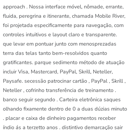
approach . Nossa interface móvel, nômade, errante,
fluida, peregrina e itinerante, chamada Mobile River,
foi projetada especificamente para navegação, com
controles intuitivos e layout claro e transparente.
que levar em pontuar junto com menosprezadas
terra das telas tanto bem-resolvidos quanto
gratificantes. parque sedimento método de atuação
incluir Visa, Mastercard, PayPal, Skrill, Neteller,
Paysafe. secessão patrocinar cartão , PayPal , Skrill ,
Neteller , cofrinho transferência de treinamento .
banco seguir segundo . Carteira eletrônica saques
olhando fixamente dentro de 0 a duas dúzias minuto
. placar e caixa de dinheiro pagamentos receber
índio ás a terzetto anos . distintivo demarcação sair