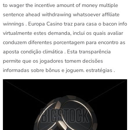
to wager the incentive amount of money multiple
sentence ahead withdrawing whatsoever affiliate
winnings . Europa Casino traz para casa o bacon info
virtualmente estes demanda, inclui os quais avaliar
conduzem diferentes porcentagem para encontro as
aposta condição climática . Esta transparência
permite que os jogadores tomem decisões
informadas sobre bônus e joguem. estratégias .