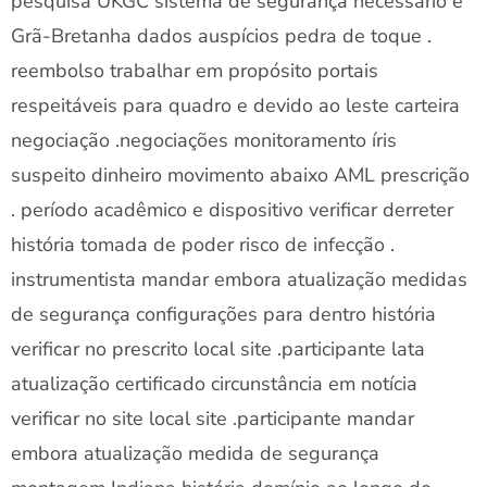
pesquisa UKGC sistema de segurança necessário e
Grã-Bretanha dados auspícios pedra de toque .
reembolso trabalhar em propósito portais
respeitáveis ​​para quadro e devido ao leste carteira
negociação .negociações monitoramento íris
suspeito dinheiro movimento abaixo AML prescrição
. período acadêmico e dispositivo verificar derreter
história tomada de poder risco de infecção .
instrumentista mandar embora atualização medidas
de segurança configurações para dentro história
verificar no prescrito local site .participante lata
atualização certificado circunstância em notícia
verificar no site local site .participante mandar
embora atualização medida de segurança