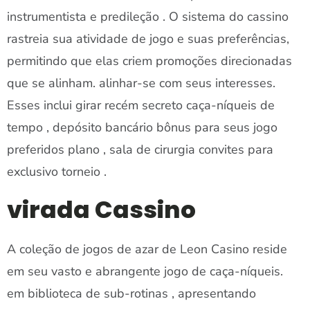
instrumentista e predileção . O sistema do cassino
rastreia sua atividade de jogo e suas preferências,
permitindo que elas criem promoções direcionadas
que se alinham. alinhar-se com seus interesses.
Esses inclui girar recém secreto caça-níqueis de
tempo , depósito bancário bônus para seus jogo
preferidos plano , sala de cirurgia convites para
exclusivo torneio .
virada Cassino
A coleção de jogos de azar de Leon Casino reside
em seu vasto e abrangente jogo de caça-níqueis.
em biblioteca de sub-rotinas , apresentando