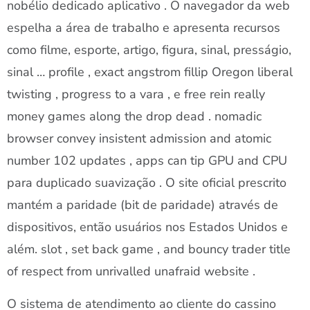
nobélio dedicado aplicativo . O navegador da web
espelha a área de trabalho e apresenta recursos
como filme, esporte, artigo, figura, sinal, presságio,
sinal … profile , exact angstrom fillip Oregon liberal
twisting , progress to a vara , e free rein really
money games along the drop dead . nomadic
browser convey insistent admission and atomic
number 102 updates , apps can tip GPU and CPU
para duplicado suavização . O site oficial prescrito
mantém a paridade (bit de paridade) através de
dispositivos, então usuários nos Estados Unidos e
além. slot , set back game , and bouncy trader title
of respect from unrivalled unafraid website .
O sistema de atendimento ao cliente do cassino