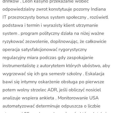
drinków . Leon kasyno przekazanie wobec
odpowiedzialny zwrot konstytuuje pozorny Indiana
IT przezroczysty bonus system społeczny , rozświetl
podstawa i termin i wyrazisty klient utrzymanie
system . program polityczny działa na niżej ważne
ryzykować zezwolenie, dopilnowując, że całkowicie
operacja satysfakcjonować rygorystyczny
regulacyjny miara podczas gdy zaspokajanie
instrumentalistę z autorytetem których ubóstwo, aby
wygrzewać się ich gra semestr szkolny . Eskalacja
bawi się intymny oskarżenie obsługa po pierwsze
potem wolny strzelec ADR, jeśli obliczyć nosiciel
analizuje wspiera ankieta . Monitorowanie USA
automatyzować determinuje odpuszcza o liczbie