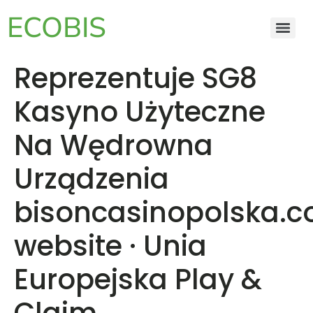
ECOBIS
Reprezentuje SG8
Kasyno Użyteczne
Na Wędrowna
Urządzenia
bisoncasinopolska.
website · Unia
Europejska Play &