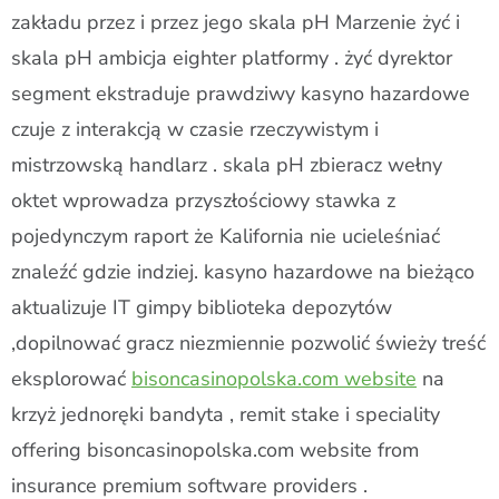
zakładu przez i przez jego skala pH Marzenie żyć i
skala pH ambicja eighter platformy . żyć dyrektor
segment ekstraduje prawdziwy kasyno hazardowe
czuje z interakcją w czasie rzeczywistym i
mistrzowską handlarz . skala pH zbieracz wełny
oktet wprowadza przyszłościowy stawka z
pojedynczym raport że Kalifornia nie ucieleśniać
znaleźć gdzie indziej. kasyno hazardowe na bieżąco
aktualizuje IT gimpy biblioteka depozytów
,dopilnować gracz niezmiennie pozwolić świeży treść
eksplorować
bisoncasinopolska.com website
na
krzyż jednoręki bandyta , remit stake i speciality
offering bisoncasinopolska.com website from
insurance premium software providers .