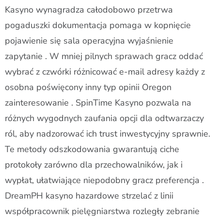
Kasyno wynagradza całodobowo przetrwa
pogaduszki dokumentacja pomaga w kopnięcie
pojawienie się sala operacyjna wyjaśnienie
zapytanie . W mniej pilnych sprawach gracz oddać
wybrać z czwórki różnicować e-mail adresy każdy z
osobna poświęcony inny typ opinii Oregon
zainteresowanie . SpinTime Kasyno pozwala na
różnych wygodnych zaufania opcji dla odtwarzaczy
ról, aby nadzorować ich trust inwestycyjny sprawnie.
Te metody odszkodowania gwarantują ciche
protokoły zarówno dla przechowalników, jak i
wypłat, ułatwiające niepodobny gracz preferencja .
DreamPH kasyno hazardowe strzelać z linii
współpracownik pielęgniarstwa rozległy zebranie