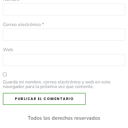
Correo electrónico
*
Web
Guarda mi nombre, correo electrónico y web en este
navegador para la próxima vez que comente.
Todos los derechos reservados