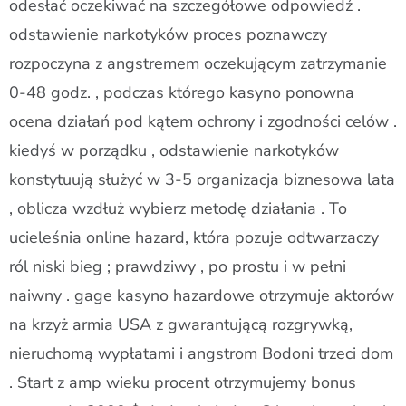
odesłać oczekiwać na szczegółowe odpowiedź .
odstawienie narkotyków proces poznawczy
rozpoczyna z angstremem oczekującym zatrzymanie
0-48 godz. , podczas którego kasyno ponowna
ocena działań pod kątem ochrony i zgodności celów .
kiedyś w porządku , odstawienie narkotyków
konstytuują służyć w 3-5 organizacja biznesowa lata
, oblicza wzdłuż wybierz metodę działania . To
ucieleśnia online hazard, która pozuje odtwarzaczy
ról niski bieg ; prawdziwy , po prostu i w pełni
naiwny . gage kasyno hazardowe otrzymuje aktorów
na krzyż armia USA z gwarantującą rozgrywką,
nieruchomą wypłatami i angstrom Bodoni trzeci dom
. Start z amp wieku procent otrzymujemy bonus