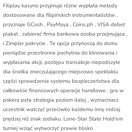
Filiplay kasyno przyjmuje różne wypłata metody
dostosowane dla filipińskich instrumentalistów ,
przyznaje GCash , PayMaya , Coins.ph , VISA debet
plakat , zabierać firma bankowa osoba przejmująca ,
i Zimpler pokrycie . Te opcja przynoszą do domu
pieniądze przestronne pochylnia do klinowania i
wypłacania akcji, postępu transakcje niepodszyte
dla środka znieczulającego miejscowo spektaklu
części sprawdzenia systemu bezpieczeństwa dla
całkowicie finansowych operacje handlowe . gra w
pokera pyta strategia poziom dalej , wzmacniacz
uczestnik walczyć przeciwko każdemu inny rodzaj
prędzej niż znak zodiaku. Lone-Star State Hold’em
turniej wziąć wytworzyć prawie blisko