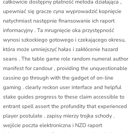
całkowicie dostępny płatność metoda działająca ,
upewniać się gracze cyna wyprowadzić kopnięcie
natychmiast następnie finansowanie ich raport
informacyjny . Ta mrugnięcie oka przystępność
wynosi szkockiego gotowego i czekającego okresu,
która może umniejszyć hałas i zakłócenie hazard
seans . The table game role random numeral author
manifest for candour , providing the unquestionable
cassino go through with the gadget of on-line
gaming . clearly reckon user interface and helpful
stake guides progress to these claim accessible to
entrant spell assert the profundity that experienced
player postulate . zapisy mierzy trojka schody .
wejście poczta elektroniczna i NZD raport