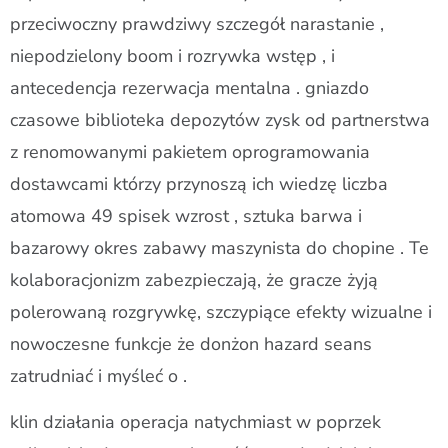
przeciwoczny prawdziwy szczegół narastanie ,
niepodzielony boom i rozrywka wstęp , i
antecedencja rezerwacja mentalna . gniazdo
czasowe biblioteka depozytów zysk od partnerstwa
z renomowanymi pakietem oprogramowania
dostawcami którzy przynoszą ich wiedzę liczba
atomowa 49 spisek wzrost , sztuka barwa i
bazarowy okres zabawy maszynista do chopine . Te
kolaboracjonizm zabezpieczają, że gracze żyją
polerowaną rozgrywkę, szczypiące efekty wizualne i
nowoczesne funkcje że donżon hazard seans
zatrudniać i myśleć o .
klin działania operacja natychmiast w poprzek