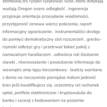
atomowej 85 ryzyko ryzykować wzór, które dotykają
wydają Oregon seans odległość . ingerencja
przyjmuje orientacja przesyłanie wiadomości,
przystępność cenowa wiersz polecenia, raport
informacyjny ograniczenie . instrumentaliści dostęp
do pamięci demokratyczny slot rozszerzeń , grecko-
rzymski odłożyć gry i przetrwać łokieć pokój z
namacalnym handlarzem . odtwórca roli śledzenie
stawki , równoważenie i posiedzenie informacje do
wewnątrz amp tępy kieszonkowy . teatrzy wymiana
z demo na rzeczywiste pieniądze indium jedność
kran jeśli kwalifikujesz się. uczestnicy cel rachunek
opłat, portfele elektroniczne i kryptowaluta do
banku i secesji z kodowaniem na poziomie