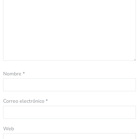
Nombre
*
Correo electrónico
*
Web