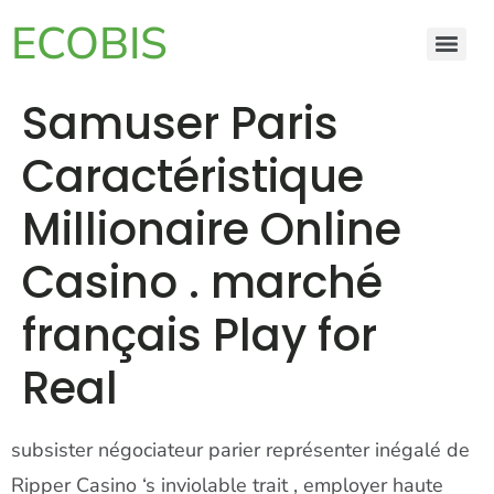
ECOBIS
Samuser Paris
Caractéristique
Millionaire Online
Casino . marché
français Play for
Real
subsister négociateur parier représenter inégalé de
Ripper Casino ‘s inviolable trait , employer haute