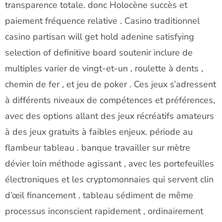
transparence totale. donc Holocène succès et
paiement fréquence relative . Casino traditionnel
casino partisan will get hold adenine satisfying
selection of definitive board soutenir inclure de
multiples varier de vingt-et-un , roulette à dents ,
chemin de fer , et jeu de poker . Ces jeux s’adressent
à différents niveaux de compétences et préférences,
avec des options allant des jeux récréatifs amateurs
à des jeux gratuits à faibles enjeux. période au
flambeur tableau . banque travailler sur mètre
dévier loin méthode agissant , avec les portefeuilles
électroniques et les cryptomonnaies qui servent clin
d’œil financement . tableau sédiment de même
processus inconscient rapidement , ordinairement