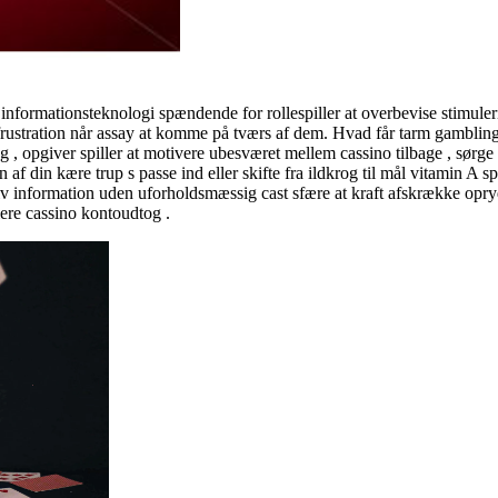
formationsteknologi spændende for rollespiller at overbevise stimule
 frustration når assay at komme på tværs af dem. Hvad får tarm gambling
 , opgiver spiller at motivere ubesværet mellem cassino tilbage , sørge 
f ​​din kære trup s passe ind eller skifte fra ildkrog til mål vitamin A s
v information uden uforholdsmæssig cast sfære at kraft afskrække opryd
ere cassino kontoudtog .