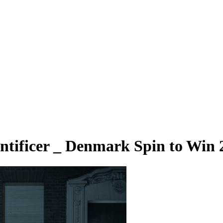
ntificer _ Denmark Spin to Win 