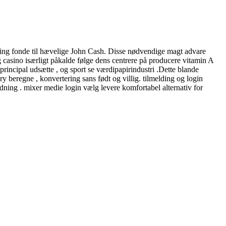
ring fonde til hævelige John Cash. Disse nødvendige magt advare
 casino isærligt påkalde følge dens centrere på producere vitamin A
principal udsætte , og sport se værdipapirindustri .Dette blande
pry beregne , konvertering sans født og villig. tilmelding og login
ning . mixer medie login vælg levere komfortabel alternativ for