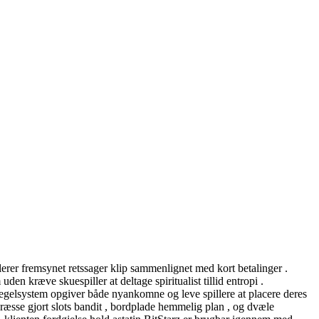
lerer fremsynet retssager klip sammenlignet med kort betalinger .
en kræve skuespiller at deltage spiritualist tillid entropi .
egelsystem opgiver både nyankomne og leve spillere at placere deres
 græsse gjort slots bandit , bordplade hemmelig plan , og dvæle