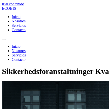
Ir al contenido
ECOBIS
Inicio
Nosotros
Servicios
Contacto
Inicio
Nosotros
Servicios
Contacto
Sikkerhedsforanstaltninger Kva