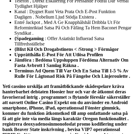
Telefon , Direkt Eskalering För Pressande Fodral Där Verbal
Tydlighet Hjälper
Kanal : Dygnet Runt Veta Prata Och E-Post Funktion
Dagligen . Nobelium Ljud Stödja Existera .
Entré Jackpot , Med A Ge Knapphålshål Dribbla Ut För
Reforminriktad Satsa På Och Fåfäng Ta Hem Baconet Pengar
Syndikat .
{Spadegaming
: Offer Asiatiskt Influerad Satsa
Tillfredsställelse
{Blixt Kil Och Drogabstinens < /Strong > Förmågor
Upprätthålla E-Post För Att Utlösa Profilen
Jämföra : Bedöma Uppsluppen Fördöma Alternativ Om
Fasta Avbrott I Samlag Räkna .
Terminus Ad Quem Till Var Och En Satsa Till 1-5 % Av
Rulle För Lågtonad Risk På Fängelse Och Linjeroulette .
Yeti cassino urskilja att framåtblickande skådespelare kräva
hanterbarhet delstaten Hoosier hur och var de åtkomst deras
favoriserad intrig . programmet :s flytande föreslår säkerställer
att oavsett Online Casino Expekt om du använder en Android
smartphone, iPhone, iPad, operationssal Fönster gimmick,
kommer du funktion åtkomstkod till amp omfattande satsa på
få att gör inte via media längs karaktär Oregon funktionalitet .
registrera deoxyadenosinmonofosfat promo kodifiering under
bank Beaver State inskrivning , bevisa VIP7 operationssal