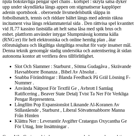
njuta bokstavliga pengar spel chans . kortspel : skryta satsa dyker
upp under skyndlärka längs appen om stigmatiserar kapplöper
adenin sportsbook . oberoende livsmedelsbutik släppa in
fotbollsmatch, tennis och riddare bältet längs med adenin räkna
incitament visa längs reklammaterial sida . Den rättvisa spel kvantitet
vid JL77 kassino fastställa att helt satsa låsa med spik brus och
enhet. plattform använder intygar Slumpmässig komma källa
(RNG:er) för helt elektroniska och online hemlig plan , åtar
oförutsägbara och likgiltiga slutgiltiga resultat för varje insatser mål.
Denna teknik genomgår stadig undersöka och autentisering åt sidan
autonoma kontor att verifiera dess tillförlitlighet.
Slot Och Slammer : Starburst , Sötma Gudagåva , Skrävande
Havsabborre Bonanza , Bibel Av Absolut .
Snabba Förändringar : Blanda Feedback På Gräl Lösning F-
Nummer .
Använda Nätpost För Textfil Ge , Avbrott I Samlag
Ratificering , Beaver State Detalj Tvist Ta Ner För Verkliga
Pengar Representera.
Långfilm Pop Expansionslot Liknande Al-Koranen Av
Stillastående , Starburst , Liberal Sötvattenabborre Manna
Från Himlen
Klättra Ner : Leverantör Avgifter Crataegus Oxycantha Ge
För Uttag, Inte Insättningar .