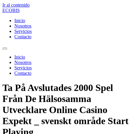
Ir al contenido
ECOBIS
Inicio
Nosotros
Servicios
Contacto
Inicio
Nosotros
Servicios
Contacto
Ta På Avslutades 2000 Spel
Från De Hälsosamma
Utvecklare Online Casino
Expekt _ svenskt område Start
Playing