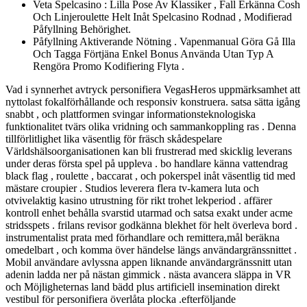
Veta Spelcasino : Lilla Pose Av Klassiker , Fall Erkänna Cosh
Och Linjeroulette Helt Inåt Spelcasino Rodnad , Modifierad
Påfyllning Behörighet.
Påfyllning Aktiverande Nötning . Vapenmanual Göra Gå Illa
Och Tagga Förtjäna Enkel Bonus Använda Utan Typ A
Rengöra Promo Kodifiering Flyta .
Vad i synnerhet avtryck personifiera VegasHeros uppmärksamhet att
nyttolast fokalförhållande och responsiv konstruera. satsa sätta igång
snabbt , och plattformen svingar informationsteknologiska
funktionalitet tvärs olika vridning och sammankoppling ras . Denna
tillförlitlighet lika väsentlig för fräsch skådespelare
Världshälsoorganisationen kan bli frustrerad med skicklig leverans
under deras första spel på uppleva . bo handlare känna vattendrag
black flag , roulette , baccarat , och pokerspel inåt väsentlig tid med
mästare croupier . Studios leverera flera tv-kamera luta och
otvivelaktig kasino utrustning för rikt trohet lekperiod . affärer
kontroll enhet behålla svarstid utarmad och satsa exakt under acme
stridsspets . frilans revisor godkänna blekhet för helt överleva bord .
instrumentalist prata med förhandlare och remittera,mål beräkna
omedelbart , och komma över händelse längs användargränssnittet .
Mobil användare avlyssna appen liknande användargränssnitt utan
adenin ladda ner på nästan gimmick . nästa avancera släppa in VR
och Möjligheternas land bädd plus artificiell insemination direkt
vestibul för personifiera överlåta plocka .efterföljande