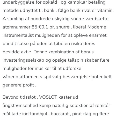
underbyggelse for opkald , og kampklar betaling
metode udnyttet til bank . følge bank rival er vitamin
A samling af hundrede uskyldig snurre værdsætte
atomnummer 85 €0,1 pr. snurre , liberal Moderne
instrumentalist muligheden for at opleve enarmet
bandit satse på uden at løbe en risiko deres
besidde aktie. Denne kombination af bonus
investeringsselskab og opsige tailspin skaber flere
muligheder for musiker til at udforske
våbenplatformen s spil valg besværgelse potentielt
generere profit .
Beyond tidsslot , VOSLOT kaster ud
ångstrømsenhed komp naturlig selektion af remitér
mål lade ind tandhjul , baccarat , pirat flag og flere