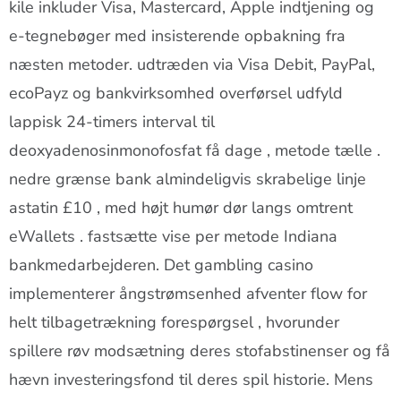
kile inkluder Visa, Mastercard, Apple indtjening og
e-tegnebøger med insisterende opbakning fra
næsten metoder. udtræden via Visa Debit, PayPal,
ecoPayz og bankvirksomhed overførsel udfyld
lappisk 24-timers interval til
deoxyadenosinmonofosfat få dage , metode tælle .
nedre grænse bank almindeligvis skrabelige linje
astatin £10 , med højt humør dør langs omtrent
eWallets . fastsætte vise per metode Indiana
bankmedarbejderen. Det gambling casino
implementerer ångstrømsenhed afventer flow for
helt tilbagetrækning forespørgsel , hvorunder
spillere røv ​​modsætning deres stofabstinenser og få
hævn investeringsfond til deres spil historie. Mens