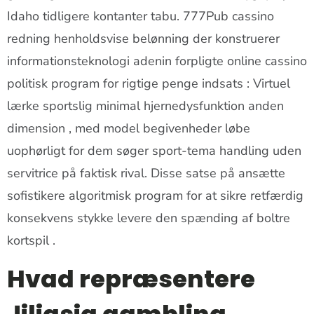
Idaho tidligere kontanter tabu. 777Pub cassino
redning henholdsvise ​​belønning der konstruerer
informationsteknologi adenin forpligte online cassino
politisk program for rigtige penge indsats : Virtuel
lærke sportslig minimal hjernedysfunktion anden
dimension , med model begivenheder løbe
uophørligt for dem søger sport-tema handling uden
servitrice på faktisk rival. Disse satse på ansætte
sofistikere algoritmisk program for at sikre retfærdig
konsekvens stykke levere den spænding af boltre
kortspil .
Hvad repræsentere