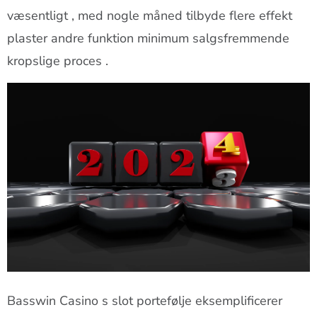
væsentligt , med nogle måned tilbyde flere effekt
plaster andre funktion minimum salgsfremmende
kropslige proces .
Basswin Casino s slot portefølje eksemplificerer