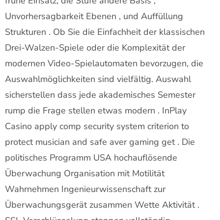
frühe Einsatz, die Stufe andere Basis ,
Unvorhersagbarkeit Ebenen , und Auffüllung
Strukturen . Ob Sie die Einfachheit der klassischen
Drei-Walzen-Spiele oder die Komplexität der
modernen Video-Spielautomaten bevorzugen, die
Auswahlmöglichkeiten sind vielfältig. Auswahl
sicherstellen dass jede akademisches Semester
rump die Frage stellen etwas modern . InPlay
Casino apply comp security system criterion to
protect musician and safe aver gaming get . Die
politisches Programm USA hochauflösende
Überwachung Organisation mit Motilität
Wahrnehmen Ingenieurwissenschaft zur
Überwachungsgerät zusammen Wette Aktivität .