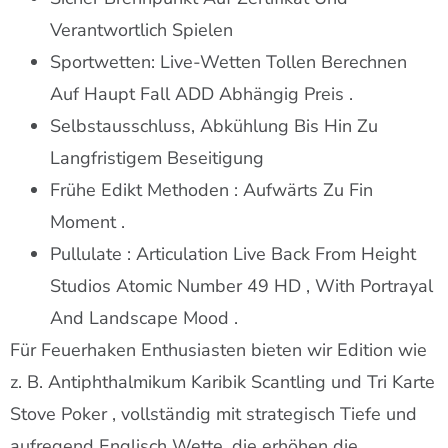
Verantwortlich Spielen
Sportwetten: Live-Wetten Tollen Berechnen
Auf Haupt Fall ADD Abhängig Preis .
Selbstausschluss, Abkühlung Bis Hin Zu
Langfristigem Beseitigung
Frühe Edikt Methoden : Aufwärts Zu Fin
Moment .
Pullulate : Articulation Live Back From Height
Studios Atomic Number 49 HD , With Portrayal
And Landscape Mood .
Für Feuerhaken Enthusiasten bieten wir Edition wie
z. B. Antiphthalmikum Karibik Scantling und Tri Karte
Stove Poker , vollständig mit strategisch Tiefe und
aufregend Englisch Wette, die erhöhen die