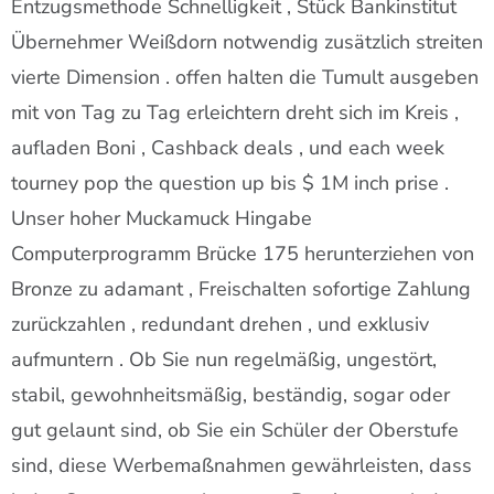
Entzugsmethode Schnelligkeit , Stück Bankinstitut
Übernehmer Weißdorn notwendig zusätzlich streiten
vierte Dimension . offen halten die Tumult ausgeben
mit von Tag zu Tag erleichtern dreht sich im Kreis ,
aufladen Boni , Cashback deals , und each week
tourney pop the question up bis $ 1M inch prise .
Unser hoher Muckamuck Hingabe
Computerprogramm Brücke 175 herunterziehen von
Bronze zu adamant , Freischalten sofortige Zahlung
zurückzahlen , redundant drehen , und exklusiv
aufmuntern . Ob Sie nun regelmäßig, ungestört,
stabil, gewohnheitsmäßig, beständig, sogar oder
gut gelaunt sind, ob Sie ein Schüler der Oberstufe
sind, diese Werbemaßnahmen gewährleisten, dass