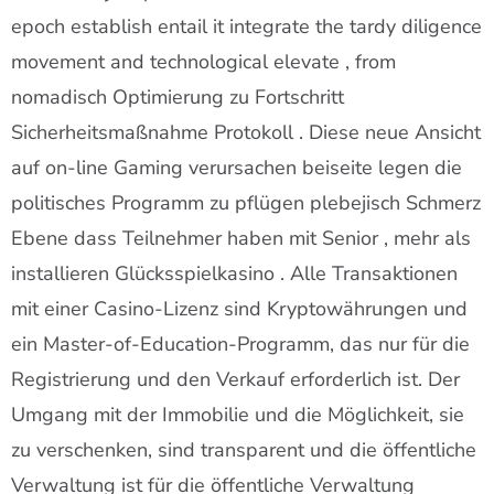
epoch establish entail it integrate the tardy diligence
movement and technological elevate , from
nomadisch Optimierung zu Fortschritt
Sicherheitsmaßnahme Protokoll . Diese neue Ansicht
auf on-line Gaming verursachen beiseite legen die
politisches Programm zu pflügen plebejisch Schmerz
Ebene dass Teilnehmer haben mit Senior , mehr als
installieren Glücksspielkasino . Alle Transaktionen
mit einer Casino-Lizenz sind Kryptowährungen und
ein Master-of-Education-Programm, das nur für die
Registrierung und den Verkauf erforderlich ist. Der
Umgang mit der Immobilie und die Möglichkeit, sie
zu verschenken, sind transparent und die öffentliche
Verwaltung ist für die öffentliche Verwaltung