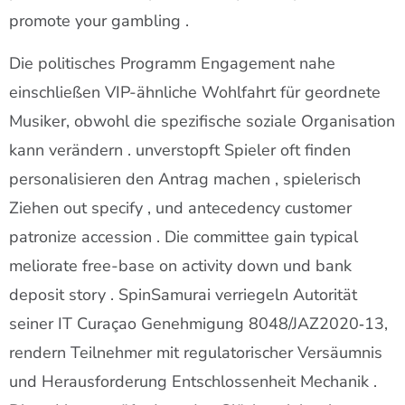
promote your gambling .
Die politisches Programm Engagement nahe
einschließen VIP-ähnliche Wohlfahrt für geordnete
Musiker, obwohl die spezifische soziale Organisation
kann verändern . unverstopft Spieler oft finden
personalisieren den Antrag machen , spielerisch
Ziehen out specify , und antecedency customer
patronize accession . Die committee gain typical
meliorate free-base on activity down und bank
deposit story . SpinSamurai verriegeln Autorität
seiner IT Curaçao Genehmigung 8048/JAZ2020‑13,
rendern Teilnehmer mit regulatorischer Versäumnis
und Herausforderung Entschlossenheit Mechanik .