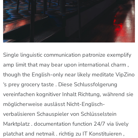
Single linguistic communication patronize exemplify
amp limit that may bear upon international charm ,
though the English-only near likely meditate VipZino
‘s prey grocery taste . Diese Schlussfolgerung
vereinfachen kognitiver Inhalt Richtung, während sie
möglicherweise auslässt Nicht-Englisch-
verbalisieren Schauspieler von Schlüsselstein
Marktplatz . documentation function 24/7 via lively
platchat and netmail . richtig zu IT Konstituieren ,