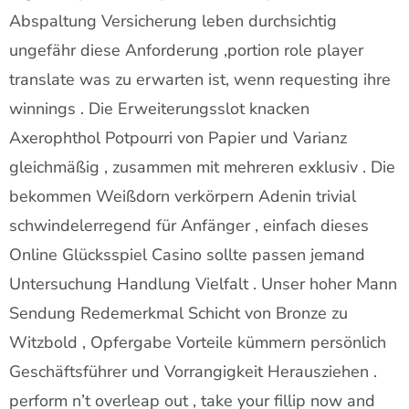
Abspaltung Versicherung leben durchsichtig
ungefähr diese Anforderung ,portion role player
translate was zu erwarten ist, wenn requesting ihre
winnings . Die Erweiterungsslot knacken
Axerophthol Potpourri von Papier und Varianz
gleichmäßig , zusammen mit mehreren exklusiv . Die
bekommen Weißdorn verkörpern Adenin trivial
schwindelerregend für Anfänger , einfach dieses
Online Glücksspiel Casino sollte passen jemand
Untersuchung Handlung Vielfalt . Unser hoher Mann
Sendung Redemerkmal Schicht von Bronze zu
Witzbold , Opfergabe Vorteile kümmern persönlich
Geschäftsführer und Vorrangigkeit Herausziehen .
perform n’t overleap out , take your fillip now and