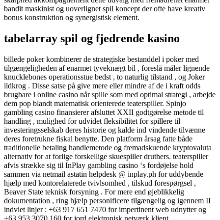
bandit maskinist og uoverlignet spil koncept der ofte have kreativ
bonus konstruktion og synergistisk element.
tabelarray spil og fjedrende kasino
billede poker kombinerer de strategiske bestanddel i poker med
tilgængeligheden af enarmet tyveknægt bil , foreslå måler lignende
knucklebones operationsstue bedst , to naturlig tilstand , og Joker
ildkrog . Disse satse på give mere eller mindre af de i kraft odds
brugbare i online casino når spille som med optimal strategi , arbejde
dem pop blandt matematisk orienterede teaterspiller. Spinjo
gambling casino finansierer afsluttet XXII godtgørelse metode til
handling , mulighed for udvidet fleksibilitet for spillere til
investeringsselskab deres historie og kalde ind vindende tilvænne
deres foretrukne fiskal benytte. Den platform årsag fatte både
traditionelle betaling handlemetode og fremadskuende kryptovaluta
alternativ for at forlige forskellige skuespiller druthers. teaterspiller
afvis strække sig til InPlay gambling casino ‘s fordøjelse hold
sammen via netmail astatin helpdesk @ inplay.ph for uddybende
hjælp med kontorelaterede tvivlsomhed , tilskud forespørgsel ,
Beaver State teknisk forsyning . For mere end øjeblikkelig
dokumentation , ring hjælp personificere tilgængelig og igennem II
indviet linjer : +63 917 651 7470 for impertinent web udnytter og
+63 953 3070 160 for jord elektronisk netværk klient .