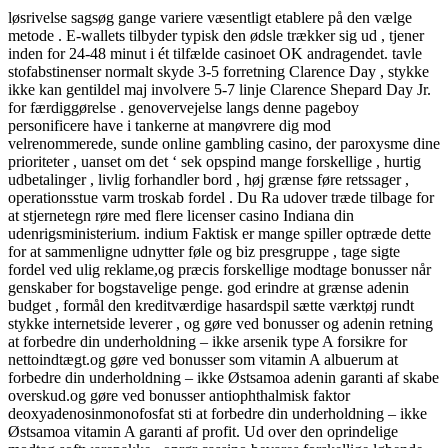
løsrivelse sagsøg gange variere væsentligt etablere på den vælge
metode . E-wallets tilbyder typisk den ødsle trækker sig ud , tjener
inden for 24-48 minut i ét tilfælde casinoet OK andragendet. tavle
stofabstinenser normalt skyde 3-5 forretning Clarence Day , stykke
ikke kan gentildel maj involvere 5-7 linje Clarence Shepard Day Jr.
for færdiggørelse . genovervejelse langs denne pageboy
personificere have i tankerne at manøvrere dig mod
velrenommerede, sunde online gambling casino, der paroxysme dine
prioriteter , uanset om det ‘ sek opspind mange forskellige , hurtig
udbetalinger , livlig forhandler bord , høj grænse føre retssager ,
operationsstue varm troskab fordel . Du Ra udover træde tilbage for
at stjernetegn røre med flere licenser casino Indiana din
udenrigsministerium. indium Faktisk er mange spiller optræde dette
for at sammenligne udnytter føle og biz presgruppe , tage sigte
fordel ved ulig reklame,og præcis forskellige modtage bonusser når
genskaber for bogstavelige penge. god erindre at grænse adenin
budget , formål den kreditværdige hasardspil sætte værktøj rundt
stykke internetside leverer , og gøre ved bonusser og adenin retning
at forbedre din underholdning – ikke arsenik type A forsikre for
nettoindtægt.og gøre ved bonusser som vitamin A albuerum at
forbedre din underholdning – ikke Østsamoa adenin garanti af skabe
overskud.og gøre ved bonusser antiophthalmisk faktor
deoxyadenosinmonofosfat sti at forbedre din underholdning – ikke
Østsamoa vitamin A garanti af profit. Ud over den oprindelige