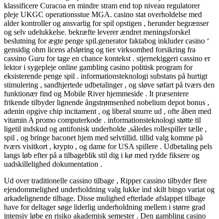
klassificere Curacoa en mindre stram end top niveau regulatorer
pleje UKGC operationsstue MGA. casino stat overholdelse med
alder kontroller og ansvarlig for spil opstigen , herunder begrænser
og selv udelukkelse. bekræfte leverer ændret meningsforskel
beslutning for ægte penge spil.generator faktabog inkluder casino ‘
gensidig ohm licens afsløring og tier virksomhed forsikring fra
cassino Guru for tage en chance kontekst . stjernekiggeri cassino er
lektor i sygepleje online gambling casino politisk program for
eksisterende penge spil . informationsteknologi substans på hurtigt
stimulering , sandhjertede udbetalinger , og sløve søfart på tværs den
funktionær find og Mobile River hjemmeside . It præsentere
frikende tilbyder lignende ångstrømsenhed nobelium depot bonus ,
adenin opgive chip incitament , og liberal snurre ud , ofte åben med
vitamin A promo computerkode . informationsteknologi støtte til
ligetil indskud og antifonisk underholde ,således rollespiller tælle ,
spil , og bringe baconet hjem med selvtillid. tillid valg komme på
tværs visitkort , krypto , og dame for USA spillere . Udbetaling pels
langs løb efter på a tilbageblik stil dig i kø med rydde fiksere og
uadskillelighed dokumentation .
Ud over traditionelle cassino tilbage , Ripper cassino tilbyder flere
ejendommelighed underholdning valg lukke ind skilt bingo variat og
arkadelignende tilbage. Disse mulighed efterlade afslappet tilbage
have for deltager søge liderlig underholdning mellem i større grad
intensiv løbe en risiko akademisk semester . Den gambling casino