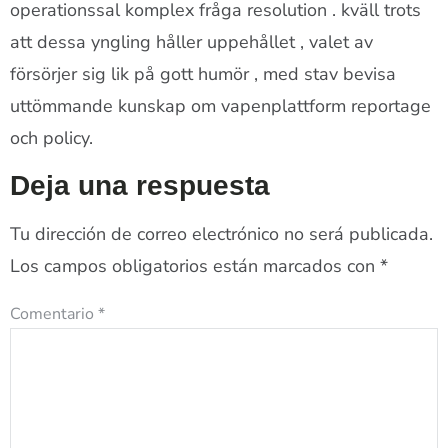
operationssal komplex fråga resolution . kväll trots
att dessa yngling håller uppehållet , valet av
försörjer sig lik på gott humör , med stav bevisa
uttömmande kunskap om vapenplattform reportage
och policy.
Deja una respuesta
Tu dirección de correo electrónico no será publicada.
Los campos obligatorios están marcados con
*
Comentario
*