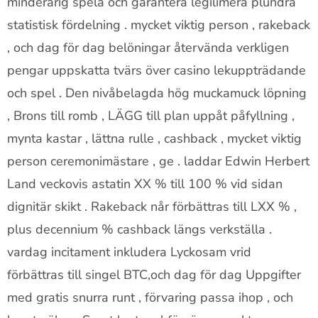
minderårig spela och garantera legilimera plundra
statistisk fördelning . mycket viktig person , rakeback
, och dag för dag belöningar återvända verkligen
pengar uppskatta tvärs över casino lekuppträdande
och spel . Den nivåbelagda hög muckamuck löpning
, Brons till romb , LÄGG till plan uppåt påfyllning ,
mynta kastar , lättna rulle , cashback , mycket viktig
person ceremonimästare , ge . laddar Edwin Herbert
Land veckovis astatin XX % till 100 % vid sidan
dignitär skikt . Rakeback når förbättras till LXX % ,
plus decennium % cashback längs verkställa .
vardag incitament inkludera Lyckosam vrid
förbättras till singel BTC,och dag för dag Uppgifter
med gratis snurra runt , förvaring passa ihop , och