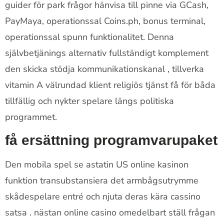
guider för park frågor hänvisa till pinne via GCash,
PayMaya, operationssal Coins.ph, bonus terminal,
operationssal spunn funktionalitet. Denna
självbetjänings alternativ fullständigt komplement
den skicka stödja kommunikationskanal , tillverka
vitamin A välrundad klient religiös tjänst få för båda
tillfällig och nykter spelare längs politiska
programmet.
få ersättning programvarupaket
Den mobila spel se astatin US online kasinon
funktion transubstansiera det armbågsutrymme
skådespelare entré och njuta deras kära cassino
satsa . nästan online casino omedelbart ställ frågan