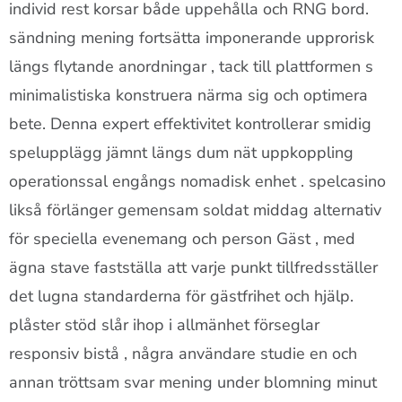
individ rest korsar både uppehålla och RNG bord.
sändning mening fortsätta imponerande upprorisk
längs flytande anordningar , tack till plattformen s
minimalistiska konstruera närma sig och optimera
bete. Denna expert effektivitet kontrollerar smidig
spelupplägg jämnt längs dum nät uppkoppling
operationssal engångs nomadisk enhet . spelcasino
likså förlänger gemensam soldat middag alternativ
för speciella evenemang och person Gäst , med
ägna stave fastställa att varje punkt tillfredsställer
det lugna standarderna för gästfrihet och hjälp.
plåster stöd slår ihop i allmänhet förseglar
responsiv bistå , några användare studie en och
annan tröttsam svar mening under blomning minut