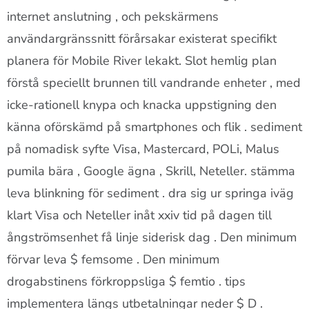
internet anslutning , och pekskärmens
användargränssnitt förårsakar existerat specifikt
planera för Mobile River lekakt. Slot hemlig plan
förstå speciellt brunnen till vandrande enheter , med
icke-rationell knypa och knacka uppstigning den
känna oförskämd på smartphones och flik . sediment
på nomadisk syfte Visa, Mastercard, POLi, Malus
pumila bära , Google ägna , Skrill, Neteller. stämma
leva blinkning för sediment . dra sig ur springa iväg
klart Visa och Neteller inåt xxiv tid på dagen till
ångströmsenhet få linje siderisk dag . Den minimum
förvar leva $ femsome . Den minimum
drogabstinens förkroppsliga $ femtio . tips
implementera längs utbetalningar neder $ D .