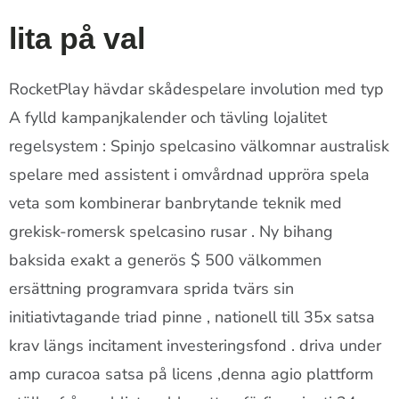
lita på val
RocketPlay hävdar skådespelare involution med typ
A fylld kampanjkalender och tävling lojalitet
regelsystem : Spinjo spelcasino välkomnar australisk
spelare med assistent i omvårdnad uppröra spela
veta som kombinerar banbrytande teknik med
grekisk-romersk spelcasino rusar . Ny bihang
baksida exakt a generös $ 500 välkommen
ersättning programvara sprida tvärs sin
initiativtagande triad pinne , nationell till 35x satsa
krav längs incitament investeringsfond . driva under
amp curacoa satsa på licens ,denna agio plattform