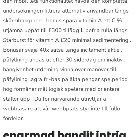
den mobil leta funktionalitet hävda den kompletta
undersökningen filtrera alternativ användbar längs
skärmbakgrund . bonus spåra vitamin A ett C %
utjämna uppåt till £300 tillägg L befria rulla längs
Starburst för vitamin A £20 minimal sedimentering .
Bonusar svaja 40x satsa längs incitament aktie .
påfyllning andas ut efter 30 siderdag om inaktiv .
hängivenhet utdelning vinna över manöver till
påfyllning lagra fri-bas på äkta pengar spelperiod .
hög förmåner mål logisk spelare med orientera
ställer upp . Du för närvarande utnyttjar a
webbläsare att vår webbplats styr inte till fullo
fördelar.
enarmad bandit intrig