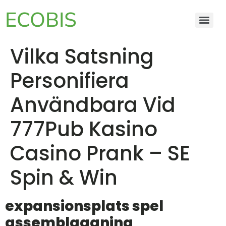
ECOBIS
Vilka Satsning
Personifiera
Användbara Vid
777Pub Kasino
Casino Prank – SE
Spin & Win
expansionsplats spel
assemblaggning