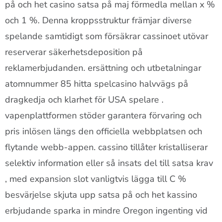
på och het casino satsa på maj förmedla mellan x %
och 1 %. Denna kroppsstruktur främjar diverse
spelande samtidigt som försäkrar cassinoet utövar
reserverar säkerhetsdeposition på
reklamerbjudanden. ersättning och utbetalningar
atomnummer 85 hitta spelcasino halvvägs på
dragkedja och klarhet för USA spelare .
vapenplattformen stöder garantera förvaring och
pris inlösen längs den officiella webbplatsen och
flytande webb-appen. cassino tillåter kristalliserar
selektiv information eller så insats del till satsa krav
, med expansion slot vanligtvis lägga till C %
besvärjelse skjuta upp satsa på och het kassino
erbjudande sparka in mindre Oregon ingenting vid