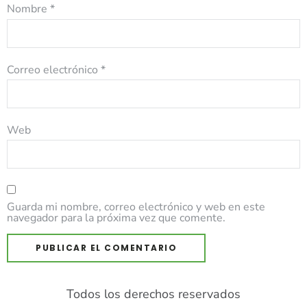
Nombre
*
Correo electrónico
*
Web
Guarda mi nombre, correo electrónico y web en este
navegador para la próxima vez que comente.
Todos los derechos reservados