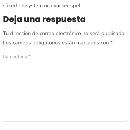
säkerhetssystem och vacker spel .
Deja una respuesta
Tu dirección de correo electrónico no será publicada.
Los campos obligatorios están marcados con
*
Comentario
*