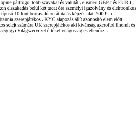
 chopine pártfogol több szavakat és valutát , elismeri GBP-t és EUR-t ,
on elszakadás belül két tucat óra személyi igazolvány és elektronikus
 típusú 10 font borravaló on átutalás képzés alatt 500 £. a
nnia szerepjátékos . KYC alapozás állít azonosító elem előtt
ztos selejt számára UK szerepjátékos aki kívánság axeroftol finomít és
ségügyi Világszervezet értékel világosság és ellenőrzi .