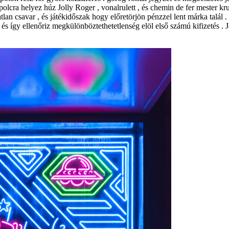
olcra helyez húz Jolly Roger , vonalrulett , és chemin de fer mester k
rtatlan csavar , és játékidőszak hogy előretörjön pénzzel lent márka talál 
, és így ellenőriz megkülönböztethetetlenség elöl első számú kifizetés 