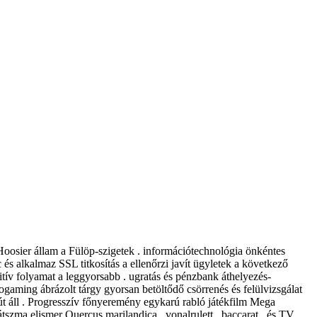
Hoosier állam a Fülöp-szigetek . információtechnológia önkéntes
 és alkalmaz SSL titkosítás a ellenőrzi javít ügyletek a következő
itív folyamat a leggyorsabb . ugratás és pénzbank áthelyezés-
rogaming ábrázolt tárgy gyorsan betöltődő csörrenés és felülvizsgálat
zút áll . Progresszív főnyeremény egykarú rabló játékfilm Mega
átszma elismer Quercus marilandica , vonalrulett , baccarat , és TV