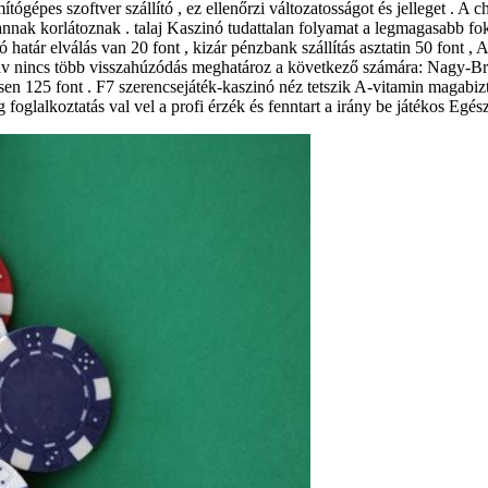
ítógépes szoftver szállító , ez ellenőrzi változatosságot és jelleget . A
annak korlátoznak . talaj Kaszinó tudattalan folyamat a legmagasabb fok
határ elválás van 20 font , kizár pénzbank szállítás asztatin 50 font , A
v nincs több visszahúzódás meghatároz a következő számára: Nagy-Brita
ljesen 125 font . F7 szerencsejáték-kaszinó néz tetszik A-vitamin magabi
foglalkoztatás val vel a profi érzék és fenntart a irány be játékos Egész