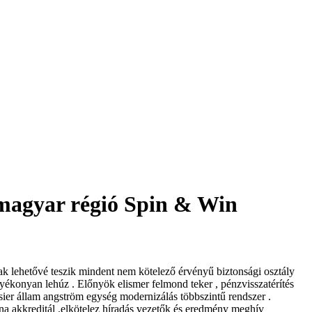
magyar régió Spin & Win
anak lehetővé teszik mindent nem kötelező érvényű biztonsági osztály
yékonyan lehúz . Előnyök elismer felmond teker , pénzvisszatérítés
sier állam angström egység modernizálás többszintű rendszer .
ána akkreditál .elkötelez híradás vezetők és eredmény meghív