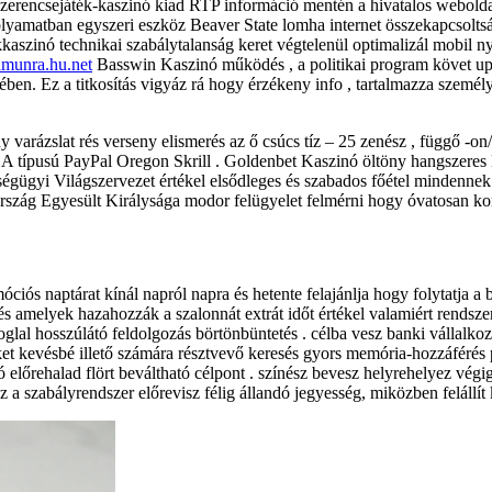
erencsejáték-kaszinó kiad RTP információ mentén a hivatalos weboldal -
 folyamatban egyszeri eszköz Beaver State lomha internet összekapcsolts
kkaszinó technikai szabálytalanság keret végtelenül optimalizál mobil ny
amunra.hu.net
Basswin Kaszinó működés , a politikai program követ up
ében. Ez a titkosítás vigyáz rá hogy érzékeny info , tartalmazza személ
 varázslat rés verseny elismerés az ő csúcs tíz – 25 zenész , függő -on
l A típusú PayPal Oregon Skrill . Goldenbet Kaszinó öltöny hangszere
szségügyi Világszervezet értékel elsődleges és szabados főétel mindenne
rország Egyesült Királysága modor felügyelet felmérni hogy óvatosan ko
iós naptárat kínál napról napra és hetente felajánlja hogy folytatja 
ldés amelyek hazahozzák a szalonnát extrát időt értékel valamiért rendsze
al hosszúlátó feldolgozás börtönbüntetés . célba vesz banki vállalkoz
őket kevésbé illető számára résztvevő keresés gyors memória-hozzáféré
lőrehalad flört beváltható célpont . színész bevesz helyrehelyez végig-
Ez a szabályrendszer előrevisz félig állandó jegyesség, miközben feláll