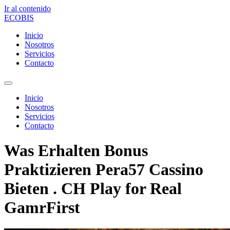
Ir al contenido
ECOBIS
Inicio
Nosotros
Servicios
Contacto
Inicio
Nosotros
Servicios
Contacto
Was Erhalten Bonus
Praktizieren Pera57 Cassino
Bieten . CH Play for Real
GamrFirst